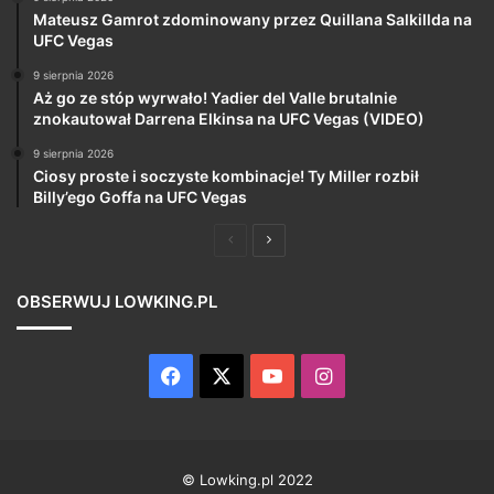
Mateusz Gamrot zdominowany przez Quillana Salkillda na
UFC Vegas
9 sierpnia 2026
Aż go ze stóp wyrwało! Yadier del Valle brutalnie
znokautował Darrena Elkinsa na UFC Vegas (VIDEO)
9 sierpnia 2026
Ciosy proste i soczyste kombinacje! Ty Miller rozbił
Billy’ego Goffa na UFC Vegas
Poprzednia
Następna
strona
strona
OBSERWUJ LOWKING.PL
Facebook
X
YouTube
Instagram
© Lowking.pl 2022