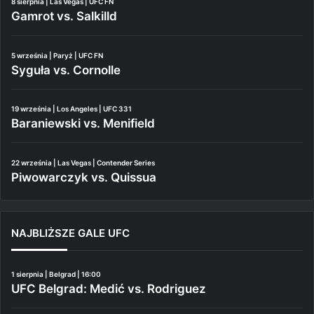
8 sierpnia | Las Vegas | UFC FN
Gamrot vs. Salkilld
5 września | Paryż | UFC FN
Syguła vs. Cornolle
19 września | Los Angeles | UFC 331
Baraniewski vs. Menifield
22 września | Las Vegas | Contender Series
Piwowarczyk vs. Quissua
NAJBLIŻSZE GALE UFC
1 sierpnia | Belgrad | 16:00
UFC Belgrad: Medić vs. Rodriguez