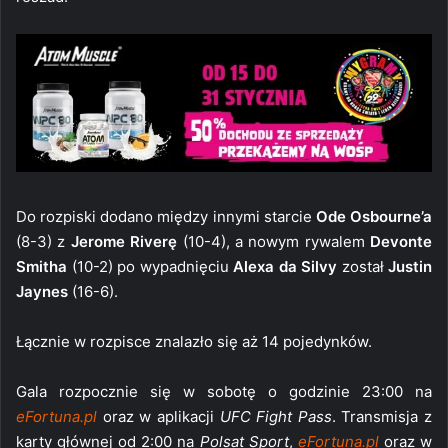
Do rozpiski dodano między innymi starcie
Ode Osbourne’a
(8-3) z
Jerome Riverę
(10-4), a nowym rywalem
Devonte
Smitha
(10-2) po wypadnięciu
Alexa da Silvy
został
Justin
Jaynes
(16-6).
Łącznie w rozpisce znalazło się aż 14 pojedynków.
Gala rozpocznie się w sobotę o godzinie 23:00 na
eFortuna.pl
oraz w aplikacji
UFC Fight Pass
. Transmisja z
karty głównej od 2:00 na
Polsat Sport
,
eFortuna.pl
oraz w