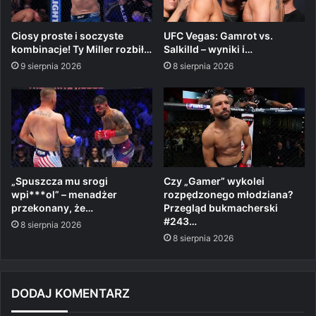
Ciosy proste i soczyste
UFC Vegas: Gamrot vs.
kombinacje! Ty Miller rozbił…
Salkilld – wyniki i…
9 sierpnia 2026
8 sierpnia 2026
„Spuszcza mu srogi
Czy „Gamer” wykolei
wpi***ol” – menadżer
rozpędzonego młodziana?
przekonany, że…
Przegląd bukmacherski
#243…
8 sierpnia 2026
8 sierpnia 2026
DODAJ KOMENTARZ