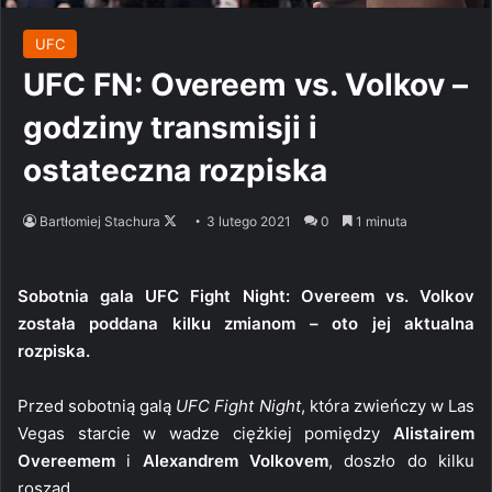
UFC
UFC FN: Overeem vs. Volkov –
godziny transmisji i
ostateczna rozpiska
Follow
Bartłomiej Stachura
3 lutego 2021
0
1 minuta
on
X
Sobotnia gala UFC Fight Night: Overeem vs. Volkov
została poddana kilku zmianom – oto jej aktualna
rozpiska.
Przed sobotnią galą
UFC Fight Night
, która zwieńczy w Las
Vegas starcie w wadze ciężkiej pomiędzy
Alistairem
Overeemem
i
Alexandrem Volkovem
, doszło do kilku
roszad.