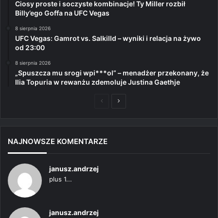
Ciosy proste i soczyste kombinacje! Ty Miller rozbił
Billy’ego Goffa na UFC Vegas
8 sierpnia 2026
UFC Vegas: Gamrot vs. Salkilld – wyniki i relacja na żywo
od 23:00
8 sierpnia 2026
„Spuszcza mu srogi wpi***ol” – menadżer przekonany, że
Ilia Topuria w rewanżu zdemoluje Justina Gaethje
Poprzednia
Następna
strona
strona
NAJNOWSZE KOMENTARZE
janusz.andrzej
plus 1...
janusz.andrzej