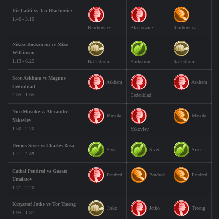
Ilir Latifi vs Jan Błachowicz
1.40 - 3.10
Błachowicz
Błachowicz
Błachowicz
Niklas Backstrom vs Mike
Wilkinson
1.13 - 6.25
Backstrom
Backstrom
Backstrom
Scott Askham vs Magnus
Askham
Askham
Cedenblad
2.35 - 1.65
Cedenblad
Nico Musoke vs Alexander
Musoke
Musoke
Yakovlev
1.50 - 2.70
Yakovlev
Dennis Siver vs Charles Rosa
Siver
Siver
Siver
1.41 - 2.85
Cathal Pendred vs Gasam
Pendred
Pendred
Pendred
Umalatov
1.71 - 2.20
Krzysztof Jotko vs Tor Troeng
Jotko
Jotko
Troeng
1.95 - 1.87