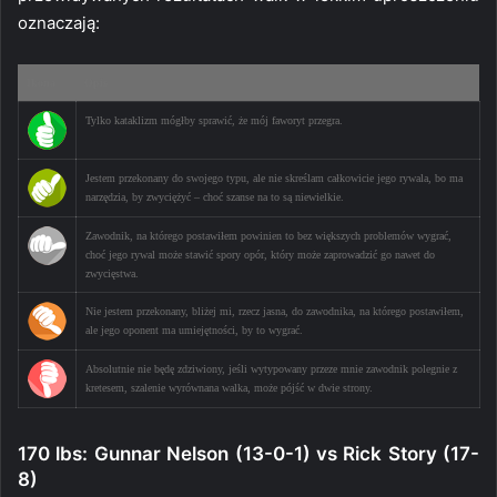
oznaczają:
Ikona
Opis
Tylko kataklizm mógłby sprawić, że mój faworyt przegra.
Jestem przekonany do swojego typu, ale nie skreślam całkowicie jego rywala, bo ma
narzędzia, by zwyciężyć – choć szanse na to są niewielkie.
Zawodnik, na którego postawiłem powinien to bez większych problemów wygrać,
choć jego rywal może stawić spory opór, który może zaprowadzić go nawet do
zwycięstwa.
Nie jestem przekonany, bliżej mi, rzecz jasna, do zawodnika, na którego postawiłem,
ale jego oponent ma umiejętności, by to wygrać.
Absolutnie nie będę zdziwiony, jeśli wytypowany przeze mnie zawodnik polegnie z
kretesem, szalenie wyrównana walka, może pójść w dwie strony.
170 lbs: Gunnar Nelson (13-0-1) vs Rick Story (17-
8)