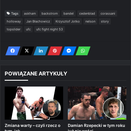
Tags
askham
backstrom
bandel
cedenblad
corassani
holloway
Jan Błachowicz
Krzysztof Jotko
nelson
story
topslider
ufc
ufc fight night 53
POWIĄZANE ARTYKUŁY
Zmiana warty – czyli rzecz o
Damian Rzepecki w tym roku
tym, jak…
już nie wróci,…