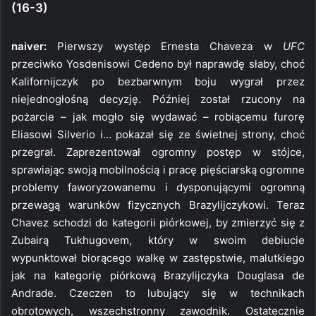
(16-3)
naiver:
Pierwszy występ Ernesta Chaveza w
UFC
przeciwko Yosdenisowi Cedeno był naprawdę słaby, choć
Kalifornijczyk po bezbarwnym boju wygrał przez
niejednogłośną decyzję. Później został rzucony na
pożarcie – jak mogło się wydawać – robiącemu furorę
Eliasowi Silverio i… pokazał się ze świetnej strony, choć
przegrał. Zaprezentował ogromny postęp w stójce,
sprawiając swoją mobilnością i pracę pięściarską ogromne
problemy faworyzowanemu i dysponującymi ogromną
przewagą warunków fizycznych Brazylijczykowi. Teraz
Chavez schodzi do kategorii piórkowej, by zmierzyć się z
Zubairą Tukhugovem, który w swoim debiucie
wypunktował biorącego walkę w zastępstwie, malutkiego
jak na kategorię piórkową Brazylijczyka Douglasa de
Andrade. Czeczen to lubujący się w technikach
obrotowych, wszechstronny zawodnik. Ostatecznie