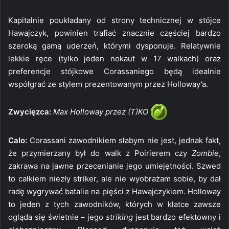
Kapitalnie poukładany od strony technicznej w stójce
Hawajczyk, powinien trafiać znacznie częściej bardzo
szeroką gamą uderzeń, którymi dysponuje. Relatywnie
lekkie ręce (tylko jeden nokaut w 17 walkach) oraz
preferencje stójkowe Corassaniego będą idealnie
współgrać ze stylem prezentowanym przez Holloway’a.
Zwycięzca:
Max Holloway przez (T)KO
Calo:
Corassani zawodnikiem słabym nie jest, jednak fakt,
że przymierzany był do walk z Poirierem czy
Zombie
,
zakrawa na jawne przecenianie jego umiejętności. Szwed
to całkiem niezły striker, ale nie wyobrażam sobie, by dał
radę wygrywać batalie na pięści z Hawajczykiem. Holloway
to jeden z tych zawodników, których w klatce zawsze
ogląda się świetnie – jego
striking
jest bardzo efektowny i