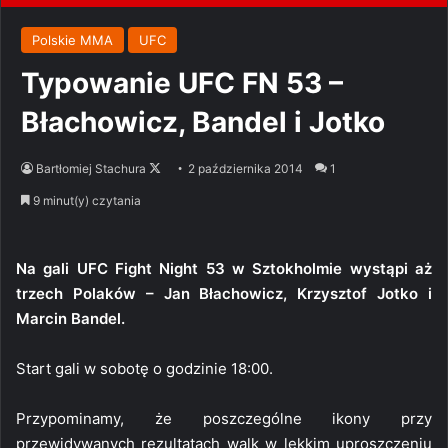
Polskie MMA
UFC
Typowanie UFC FN 53 –
Błachowicz, Bandel i Jotko
Follow
Bartłomiej Stachura
2 października 2014
1
on
9 minut(y) czytania
X
Na gali UFC Fight Night 53 w Sztokholmie wystąpi aż
trzech Polaków – Jan Błachowicz, Krzysztof Jotko i
Marcin Bandel.
Start gali w sobotę o godzinie 18:00.
Przypominamy, że poszczególne ikony przy
przewidywanych rezultatach walk w lekkim uproszczeniu