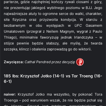
parterze, gdzie najchętniej kończy rywali ciosami z góry,
nie prezentując jakiegoś wybitnego poziomu w BJJ. Jego
najważniejsze atuty to ogromne serce do walki, charakter,
siła fizyczna oraz przyzwoita kondycja. W starciu z
bezbarwnym w obu występach w
UFC
Gasamem
Umalatovem (przegrał z Neilem Magnym, wygrał z Paulo
Thiago), minimalnie faworyzuję jednak Irlandczyka – w
stójce pewnie będzie słabszy, ale myślę, że twarda
szczęka, klincz i obalenia zaprowadzą go do wiktorii.
Zwycięzca:
Cathal Pendred przez decyzję
185 lbs: Krzysztof Jotko (14-1) vs Tor Troeng (16-
6-1)
naiver:
Krzysztof Jotko ma wszystko, by pokonać Tora
Troenga – pod warunkiem wszak, że nie będzie pchał się