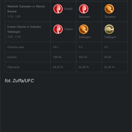
Mairbek Taisumov vs Marcin
Bandel
Bandel
1.53 - 2.65
Taisumov
Taisumov
Ernest Chavez vs Zubaira
Chavez
Tukhugov
3.05 - 1.41
Tukhugov
Tukhugov
Ostatnia gala
10-1
9-2
9-2
Łącznie
100-56
102-54
94-59
Poprawne
64,10 %
65,38 %
61,43 %
fot. Zuffa/UFC