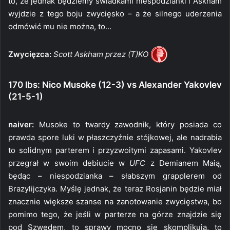
to, że jednak będziemy świadkami niespodzianki i Askham
wyjdzie z tego boju zwycięsko – a że silnego uderzenia
odmówić mu nie można, to…
Zwycięzca:
Scott Askham przez (T)KO
170 lbs: Nico Musoke (12-3) vs Alexander Yakovlev
(21-5-1)
naiver:
Musoke to twardy zawodnik, który posiada co
prawda spore luki w płaszczyźnie stójkowej, ale nadrabia
to solidnym parterem i przyzwoitymi zapasami. Yakovlev
przegrał w swoim debiucie w
UFC
z Demianem Maią,
będąc – niespodzianka – słabszym grapplerem od
Brazylijczyka. Myślę jednak, że teraz Rosjanin będzie miał
znacznie większe szanse na zanotowanie zwycięstwa, bo
pomimo tego, że jeśli w parterze na górze znajdzie się
pod Szwedem, to sprawy mocno się skomplikują, to