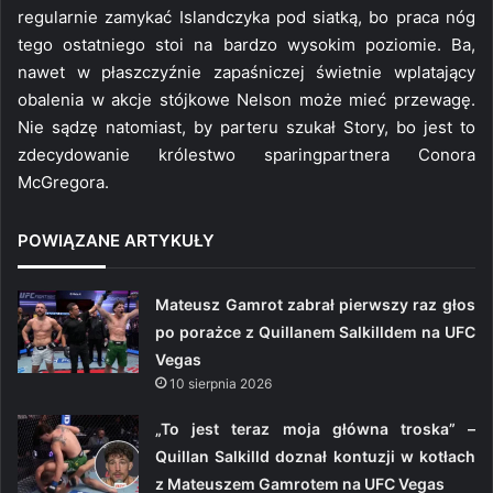
regularnie zamykać Islandczyka pod siatką, bo praca nóg
tego ostatniego stoi na bardzo wysokim poziomie. Ba,
nawet w płaszczyźnie zapaśniczej świetnie wplatający
obalenia w akcje stójkowe Nelson może mieć przewagę.
Nie sądzę natomiast, by parteru szukał Story, bo jest to
zdecydowanie królestwo sparingpartnera Conora
McGregora.
POWIĄZANE ARTYKUŁY
Mateusz Gamrot zabrał pierwszy raz głos
po porażce z Quillanem Salkilldem na UFC
Vegas
10 sierpnia 2026
„To jest teraz moja główna troska” –
Quillan Salkilld doznał kontuzji w kotłach
z Mateuszem Gamrotem na UFC Vegas