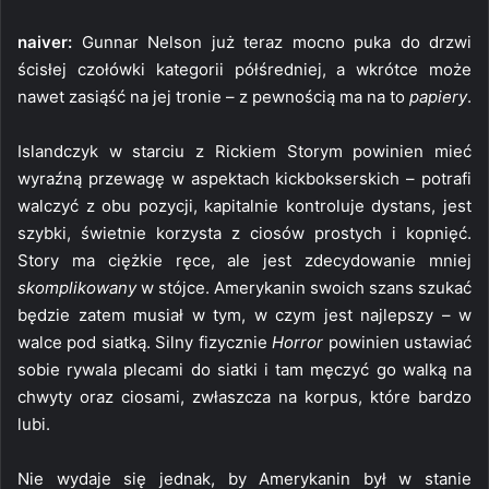
naiver:
Gunnar Nelson już teraz mocno puka do drzwi
ścisłej czołówki kategorii półśredniej, a wkrótce może
nawet zasiąść na jej tronie – z pewnością ma na to
papiery
.
Islandczyk w starciu z Rickiem Storym powinien mieć
wyraźną przewagę w aspektach kickbokserskich – potrafi
walczyć z obu pozycji, kapitalnie kontroluje dystans, jest
szybki, świetnie korzysta z ciosów prostych i kopnięć.
Story ma ciężkie ręce, ale jest zdecydowanie mniej
skomplikowany
w stójce. Amerykanin swoich szans szukać
będzie zatem musiał w tym, w czym jest najlepszy – w
walce pod siatką. Silny fizycznie
Horror
powinien ustawiać
sobie rywala plecami do siatki i tam męczyć go walką na
chwyty oraz ciosami, zwłaszcza na korpus, które bardzo
lubi.
Nie wydaje się jednak, by Amerykanin był w stanie