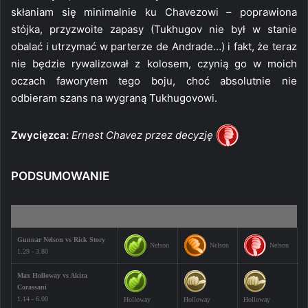
skłaniam się minimalnie ku Chavezowi – poprawiona
stójka, przyzwoite zapasy (Tukhugov nie był w stanie
obalać i utrzymać w parterze de Andrade…) i fakt, że teraz
nie będzie rywalizował z kolosem, czynią go w moich
oczach faworytem tego boju, choć absolutnie nie
odbieram szans na wygraną Tukhugovowi.
Zwycięzca:
Ernest Chavez przez decyzję
PODSUMOWANIE
Walka
naiver
Calo
Bolt
Gunnar Nelson vs Rick Story
Nelson
Nelson
Nelson
1.29 - 3.80
Max Holloway vs Akira
Corassani
1.14 - 6.00
Holloway
Holloway
Holloway