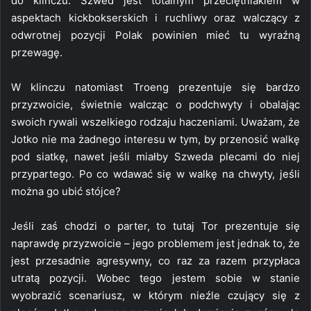
do klinczu. Szwed jest totalnym przeciętniakiem w
aspektach kickbokserskich i ruchliwy oraz walczący z
odwrotnej pozycji Polak powinien mieć tu wyraźną
przewagę.
W klinczu natomiast Troeng prezentuje się bardzo
przyzwoicie, świetnie walcząc o podchwyty i obalając
swoich rywali wszelkiego rodzaju haczeniami. Uważam, że
Jotko nie ma żadnego interesu w tym, by przenosić walkę
pod siatkę, nawet jeśli miałby Szweda plecami do niej
przypartego. Po co wdawać się w walkę na chwyty, jeśli
można go ubić stójce?
Jeśli zaś chodzi o parter, to tutaj Tor prezentuje się
naprawdę przyzwoicie – jego problemem jest jednak to, że
jest przesadnie agresywny, co raz za razem przypłaca
utratą pozycji. Wobec tego jestem sobie w stanie
wyobrazić scenariusz, w którym nieźle czujący się z