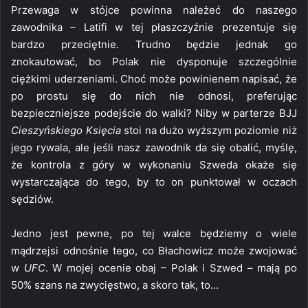
Przewaga w stójce powinna należeć do naszego
zawodnika – Latifi w tej płaszczyźnie prezentuje się
bardzo przeciętnie. Trudno będzie jednak go
znokautować, bo Polak nie dysponuje szczególnie
ciężkimi uderzeniami. Choć może powinienem napisać, że
po prostu się do nich nie odnosi, preferując
bezpieczniejsze podejście do walki? Niby w parterze BJJ
Cieszyńskiego Księcia
stoi na dużo wyższym poziomie niż
jego rywala, ale jeśli nasz zawodnik da się obalić, myślę,
że kontrola z góry w wykonaniu Szweda okaże się
wystarczająca do tego, by to on punktował w oczach
sędziów.
Jedno jest pewne, po tej walce będziemy o wiele
mądrzejsi odnośnie tego, co Błachowicz może zwojować
w
UFC
. W mojej ocenie obaj – Polak i Szwed – mają po
50% szans na zwycięstwo, a skoro tak, to…