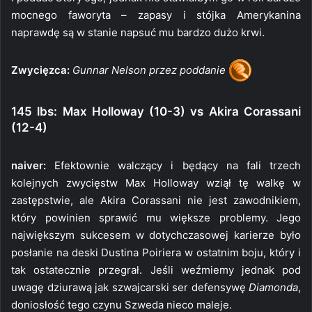
mocnego faworyta – zapasy i stójka Amerykanina
naprawdę są w stanie napsuć mu bardzo dużo krwi.
Zwycięzca:
Gunnar Nelson przez poddanie
145 lbs: Max Holloway (10-3) vs Akira Corassani
(12-4)
naiver:
Efektownie walczący i będący na fali trzech
kolejnych zwycięstw Max Holloway wziął tę walkę w
zastępstwie, ale Akira Corassani nie jest zawodnikiem,
który powinien sprawić mu większe problemy. Jego
największym sukcesem w dotychczasowej karierze było
posłanie na deski Dustina Poiriera w ostatnim boju, który i
tak ostatecznie przegrał. Jeśli weźmiemy jednak pod
uwagę dziurawą jak szwajcarski ser defensywę
Diamonda
,
doniosłość tego czynu Szweda nieco maleje.