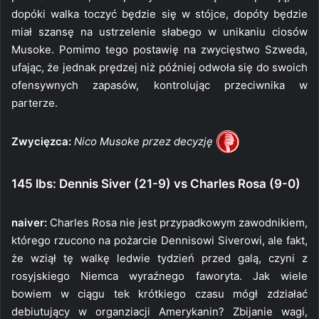
dopóki walka toczyć będzie się w stójce, dopóty będzie
miał szansę na ustrzelenie słabego w unikaniu ciosów
Musoke. Pomimo tego postawię na zwycięstwo Szweda,
ufając, że jednak prędzej niż później odwoła się do swoich
ofensywnych zapasów, kontrolując przeciwnika w
parterze.
Zwycięzca:
Nico Musoke przez decyzję
145 lbs: Dennis Siver (21-9) vs Charles Rosa (9-0)
naiver:
Charles Rosa nie jest przypadkowym zawodnikiem,
którego rzucono na pożarcie Dennisowi Siverowi, ale fakt,
że wziął tę walkę ledwie tydzień przed galą, czyni z
rosyjskiego Niemca wyraźnego faworyta. Jak wiele
bowiem w ciągu tek krótkiego czasu mógł zdziałać
debiutujący w organziacji Amerykanin? Zbijanie wagi,