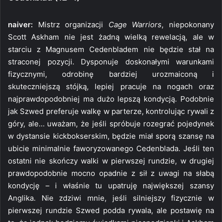
naiver:
Mistrz organizacji
Cage Warriors
, niepokonany
Scott Askham nie jest żadną wielką rewelacją, ale w
starciu z Magnusem Cedenbladem nie będzie stał na
straconej pozycji. Dysponuje doskonałymi warunkami
fizycznymi, odrobinę bardziej urozmaiconą i
skuteczniejszą stójką, lepiej pracuje na nogach oraz
najprawdopodobniej ma dużo lepszą kondycją. Podobnie
jak Szwed preferuje walkę w parterze, kontrolując rywali z
góry, ale… uważam, że jeśli spróbuje rozegrać pojedynek
w dystansie kickbokserskim, będzie miał sporą szansę na
ubicie minimalnie faworyzowanego Cedenblada. Jeśli ten
ostatni nie skończy walki w pierwszej rundzie, w drugiej
prawdopodobnie mocno opadnie z sił z uwagi na słabą
kondycję – i właśnie tu upatruję największej szansy
Anglika. Nie zdziwi mnie, jeśli silniejszy fizycznie w
pierwszej rundzie Szwed podda rywala, ale postawię na