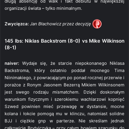
długą absencję od walk i fakt debiutu w największej
organizacji świata – tylko minimalnym.
Zwycięzca:
Jan Błachowicz przez decyzję
145 lbs: Niklas Backstrom (8-0) vs Mike Wilkinson
(8-1)
naiver:
Wydaje się, że starcie niepokonanego Niklasa
Backstroma, który ostatnio poddał mocnego Tima
Niinimakiego, z powracającym po ponad rocznej przerwie i
porażce z Ronym Jasonem Bezerrą Mikiem Wilkinsonem
jest swego rodzaju
mismatchem
. Dzięki doskonałym
warunkom fizycznym i szerokiemu wachlarzowi kopnięć
Szwed powinien mieć przewagę w dystansie, mocne
kolana i łokcie pomogą mu w klinczu, natomiast solidne
BJJ i ciężkie gnp w parterze. Nie skreślam jednak
całkowicie Brytyjczyka – przy całym bowiem szacunku do