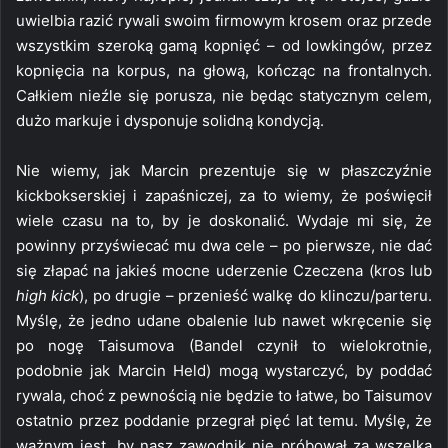
uwielbia razić rywali swoim firmowym krosem oraz przede
wszystkim szeroką gamą kopnięć – od lowkingów, przez
kopnięcia na korpus, na głową, kończąc na frontalnych.
Całkiem nieźle się porusza, nie będąc statycznym celem,
dużo markuje i dysponuje solidną kondycją.
Nie wiemy, jak Marcin prezentuje się w płaszczyźnie
kickbokserskiej i zapaśniczej, za to wiemy, że poświęcił
wiele czasu na to, by je doskonalić. Wydaje mi się, że
powinny przyświecać mu dwa cele – po pierwsze, nie dać
się złapać na jakieś mocne uderzenie Czeczena (kros lub
high kick
), po drugie – przenieść walkę do klinczu/parteru.
Myślę, że jedno udane obalenie lub nawet wkręcenie się
po nogę Taisumova (Bandel czynił to wielokrotnie,
podobnie jak Marcin Held) mogą wystarczyć, by poddać
rywala, choć z pewnością nie będzie to łatwe, bo Taisumov
ostatnio przez poddanie przegrał pięć lat temu. Myślę, że
ważnym jest, by nasz zawodnik nie próbował za wszelką