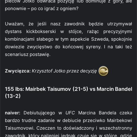
pleców Jotko odwraca pozycję lub dominuje z góry, ale
ponownie – po co igrać z ogniem?
Uważam, że jeśli nasz zawodnik będzie utrzymywał
dystans kickbokserski w stójce, rażąc precyzyjnymi
kombinacjami słabego w tym aspekcie Szweda, spokojnie
dowiezie zwycięstwo do końcowej syreny. I na taki też
scenariusz postawię.
Zwycięzca:
Krzysztof Jotko przez decyzję
155 lbs: Mairbek Taisumov (21-5) vs Marcin Bandel
(13-2)
naiver:
Debiutującego w
UFC
Marcina Bandela czeka
bardzo trudne zadanie w debiucie przeciwko Mairbekowi
Taisumovowi. Czeczen to doświadczony i wszechstronny
zawodnik, który najlepiej jednak czuje się w stójce, gdzie