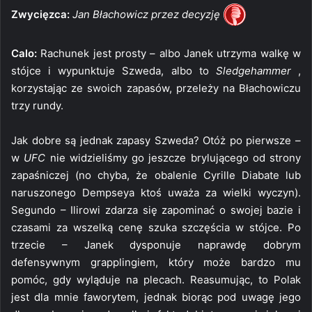
Zwycięzca:
Jan Błachowicz przez decyzję
Calo:
Rachunek jest prosty – albo Janek utrzyma walkę w
stójce i wypunktuje Szweda, albo to
Sledgehammer
,
korzystając ze swoich zapasów, przeleży na Błachowiczu
trzy rundy.
Jak dobre są jednak zapasy Szweda? Otóż po pierwsze –
w
UFC
nie widzieliśmy go jeszcze brylującego od strony
zapaśniczej (no chyba, że obalenie Cyrille Diabate lub
naruszonego Dempseya ktoś uważa za wielki wyczyn).
Segundo – Ilirowi zdarza się zapominać o swojej bazie i
czasami za wszelką cenę szuka szczęścia w stójce. Po
trzecie – Janek dysponuje naprawdę dobrym
defensywnym grapplingiem, który może bardzo mu
pomóc, gdy wyląduje na plecach. Reasumując, to Polak
jest dla mnie faworytem, jednak biorąc pod uwagę jego