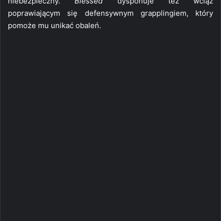
niebezpieczny.
Blessed
dysponuje też wciąż
poprawiającym się defensywnym grapplingiem, który
pomoże mu unikać obaleń.