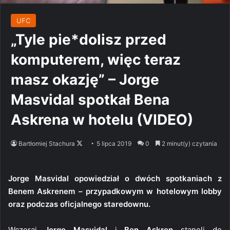
UFC
„Tyle pie*dolisz przed
komputerem, więc teraz
masz okazję” – Jorge
Masvidal spotkał Bena
Askrena w hotelu (VIDEO)
Follow
Bartłomiej Stachura
5 lipca 2019
0
2 minut(y) czytania
on
X
Jorge Masvidal opowiedział o dwóch spotkaniach z
Benem Askrenem – przypadkowym w hotelowym lobby
oraz podczas oficjalnego staredownu.
Wczoraj
Jorge Masvidal
i
Ben Askren
stanęli do