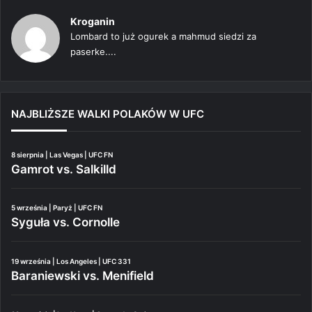
Kroganin
Lombard to już ogurek a mahmud siedzi za
paserke....
NAJBLIŻSZE WALKI POLAKÓW W UFC
8 sierpnia | Las Vegas | UFC FN
Gamrot vs. Salkilld
5 września | Paryż | UFC FN
Syguła vs. Cornolle
19 września | Los Angeles | UFC 331
Baraniewski vs. Menifield