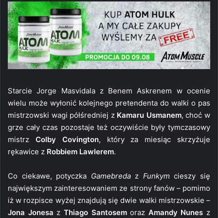
Starcie Jorge Masvidala z Benem Askrenem w ocenie
wielu może wyłonić kolejnego pretendenta do walki o pas
mistrzowski wagi półśredniej z
Kamaru Usmanem
, choć w
grze cały czas pozostaje też oczywiście były tymczasowy
mistrz
Colby Covington
, który za miesiąc skrzyżuje
rękawice z
Robbiem Lawlerem
.
Co ciekawe, potyczka
Gamebreda
z
Funkym
cieszy się
największym zainteresowaniem ze strony fanów – pomimo
iż w rozpisce wyżej znajdują się dwie walki mistrzowskie –
Jona Jonesa
z
Thiago Santosem
oraz
Amandy Nunes
z