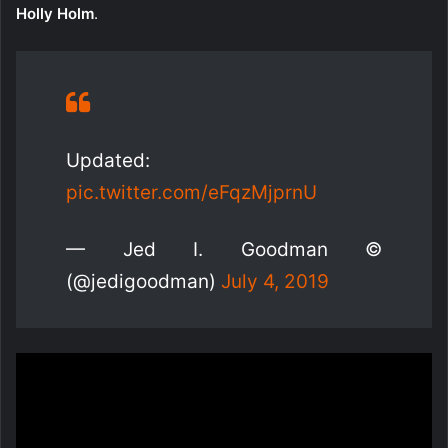
Holly Holm
.
Updated:
pic.twitter.com/eFqzMjprnU
— Jed I. Goodman ©
(@jedigoodman)
July 4, 2019