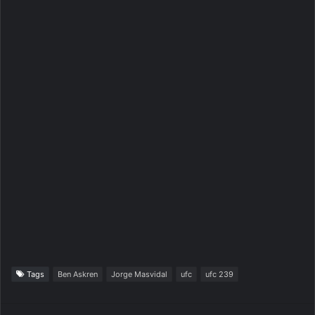
Tags
Ben Askren
Jorge Masvidal
ufc
ufc 239