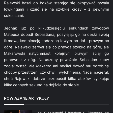
Rajewski hasał do boków, starając się okopywać rywala
lowkingami i czaić się na szybkie ciosy – z pewnymi
sukcesami.
Jednak już po kilkudziesięciu sekundach zawodów
Mateusz dopadł Sebastiana, posyłając go na deski swoją
firmową kombinacją kończoną lewym na dół i prawym na
górę. Rajewski zerwał się co prawda szybko na górę, ale
Makarowski natychmiast kolejnym prawym ściął go
ponownie z nóg. Naruszony poważnie Sebastian znów
zdołał wstać, ale
Makaron
ani myślał dawać mu odrobinę
choćby przestrzeni czy chwili wytchnienia. Nadal nacierał,
choć Rajewski dobrze przepuścił kilka ataków, zyskując
kilka cennych sekund na dojście do siebie.
POWIĄZANE ARTYKUŁY
Jan Ciepłowski i Bartłomiej Skowyra na