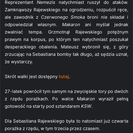
Reprezentant
Nemezis
natychmiast ruszył do ataków.
Zamknąwszy Rajewskiego na ogrodzeniu, rozpuścił ręce,
ale zawodnik z
Czerwonego Smoka
broni nie składał i
odpowiedział własnym.
Makaron
ani myślał jednak
zwalniać tempa. Grzmotnął Rajewskiego potężnym
prawym na korpus, po którym ten natychmiast poszukał
desperackiego obalenia. Mateusz wybronił się, z góry
zrzucając na Sebastiana bomby tak długo, aż sędzia uznał,
że wystarczy.
Skrót walki jest dostępny
tutaj
.
27-latek powrócił tym samym na zwycięskie tory po dwóch
z rzędu porażkach. Po walce
Makaron
wyraził pełną
gotowość na starty pod sztandarem
KSW
.
Dla Sebastiana Rajewskiego była to natomiast już czwarta
porażka z rzędu, w tym trzecia przez czasem.