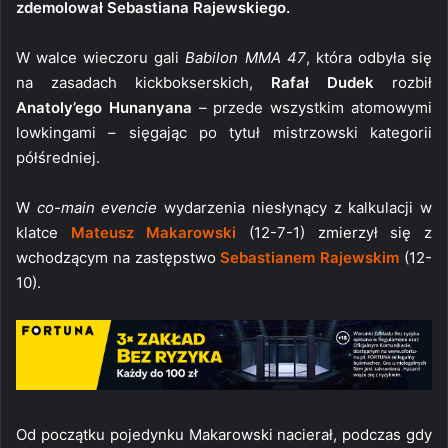
zdemolował Sebastiana Rajewskiego.
W walce wieczoru gali
Babilon MMA 47
, która odbyła się
na zasadach kickbokserskich,
Rafał Dudek
rozbił
Anatoly’ego Hunanyana
– przede wszystkim atomowymi
lowkingami – sięgając po tytuł mistrzowski kategorii
półśredniej.
W
co-main evencie
wydarzenia niesłynący z kalkulacji w
klatce
Mateusz Makarowski
(12-7-1) zmierzył się z
wchodzącym na zastępstwo
Sebastianem Rajewskim
(12-
10).
Od początku pojedynku Makarowski nacierał, podczas gdy