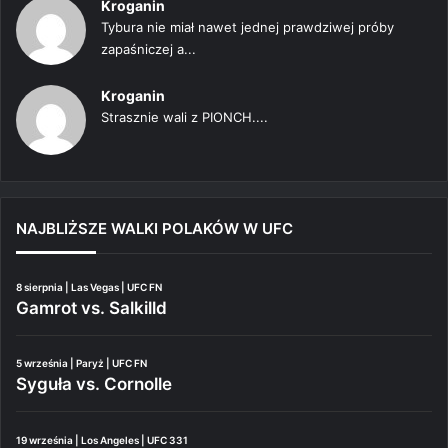
Kroganin
Tybura nie miał nawet jednej prawdziwej próby
zapaśniczej a...
Kroganin
Strasznie wali z PIONCH....
NAJBLIŻSZE WALKI POLAKÓW W UFC
8 sierpnia | Las Vegas | UFC FN
Gamrot vs. Salkilld
5 września | Paryż | UFC FN
Syguła vs. Cornolle
19 września | Los Angeles | UFC 331