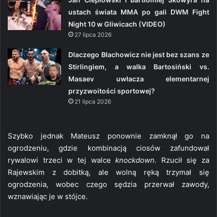
ustach świata MMA po gali DWM Fight
Night 10 w Gliwicach (VIDEO)
27 lipca 2026
Dlaczego Błachowicz nie jest bez szans ze
Stirlingiem, a walka Bartosiński vs.
Masaev uwłacza elementarnej
przyzwoitości sportowej?
21 lipca 2026
Szybko jednak Mateusz ponownie zamknął go na
ogrodzeniu, gdzie kombinacją ciosów zafundował
rywalowi trzeci w tej walce
knockdown
. Rzucił się za
Rajewskim z dobitką, ale wolną ręką trzymał się
ogrodzenia, wobec czego sędzia przerwał zawody,
wznawiając je w stójce.