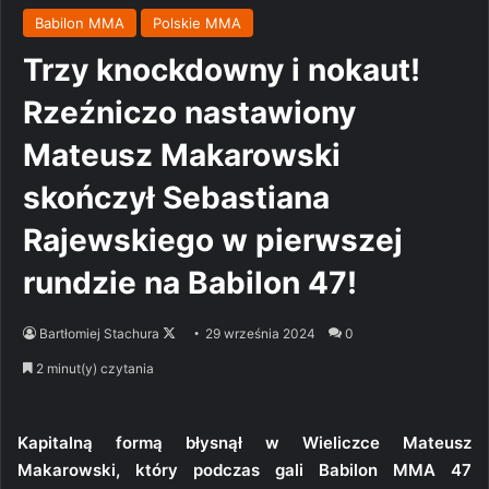
Babilon MMA
Polskie MMA
Trzy knockdowny i nokaut!
Rzeźniczo nastawiony
Mateusz Makarowski
skończył Sebastiana
Rajewskiego w pierwszej
rundzie na Babilon 47!
Follow
Bartłomiej Stachura
29 września 2024
0
on
2 minut(y) czytania
X
Kapitalną formą błysnął w Wieliczce Mateusz
Makarowski, który podczas gali Babilon MMA 47