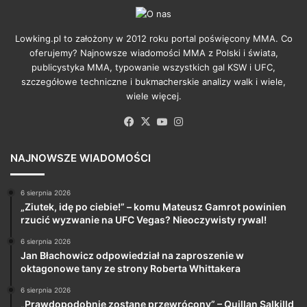
Lowking.pl to założony w 2012 roku portal poświęcony MMA. Co
oferujemy? Najnowsze wiadomości MMA z Polski i świata,
publicystyka MMA, typowanie wszystkich gal KSW i UFC,
szczegółowe techniczne i bukmacherskie analizy walk i wiele,
wiele więcej.
Facebook
X
YouTube
Instagram
NAJNOWSZE WIADOMOŚCI
6 sierpnia 2026
„Ziutek, idę po ciebie!” – komu Mateusz Gamrot powinien
rzucić wyzwanie na UFC Vegas? Nieoczywisty rywal!
6 sierpnia 2026
Jan Błachowicz odpowiedział na zaproszenie w
oktagonowe tany ze strony Roberta Whittakera
6 sierpnia 2026
„Prawdopodobnie zostanę przewrócony” – Quillan Salkilld