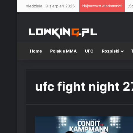
niedziela , 9 sierpień 2026
Najnowsze wiadomości
Home
Polskie MMA
UFC
Rozpiski
ufc fight night 2