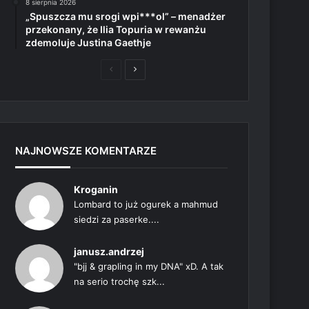
8 sierpnia 2026
„Spuszcza mu srogi wpi***ol” – menadżer
przekonany, że Ilia Topuria w rewanżu
zdemoluje Justina Gaethje
Poprzednia
Następna
strona
strona
NAJNOWSZE KOMENTARZE
Kroganin
Lombard to już ogurek a mahmud
siedzi za paserke....
janusz.andrzej
"bjj & grapling in my DNA" xD. A tak
na serio trochę szk...