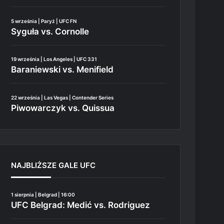
5 września | Paryż | UFC FN
Syguła vs. Cornolle
19 września | Los Angeles | UFC 331
Baraniewski vs. Menifield
22 września | Las Vegas | Contender Series
Piwowarczyk vs. Quissua
NAJBLIŻSZE GALE UFC
1 sierpnia | Belgrad | 16:00
UFC Belgrad: Medić vs. Rodriguez