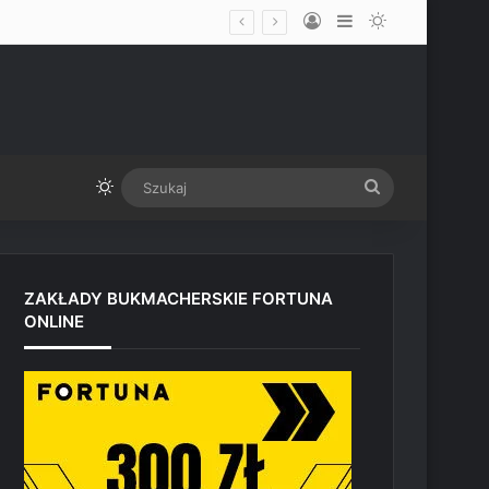
Log In
Sidebar
Switch skin
„Spuszcza mu srogi wpi***ol” – menadżer przekonany, że Ilia Topuria w rewanżu zdemoluje Justina Gaethje
Switch skin
Szukaj
ZAKŁADY BUKMACHERSKIE FORTUNA
ONLINE