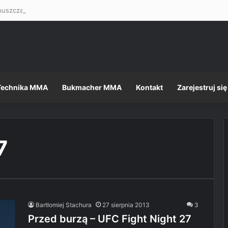
Technika MMA
Bukmacher MMA
Kontakt
Zarejestruj się
7
Bartłomiej Stachura
27 sierpnia 2013
3
Przed burzą – UFC Fight Night 27