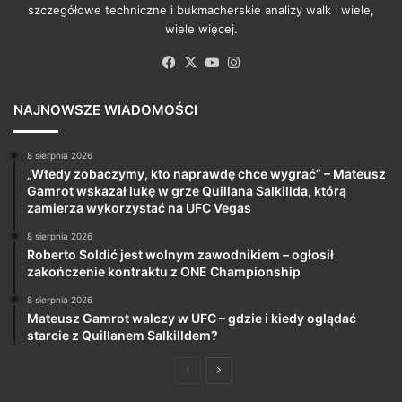
szczegółowe techniczne i bukmacherskie analizy walk i wiele,
wiele więcej.
Facebook
X
YouTube
Instagram
NAJNOWSZE WIADOMOŚCI
8 sierpnia 2026
„Wtedy zobaczymy, kto naprawdę chce wygrać” – Mateusz
Gamrot wskazał lukę w grze Quillana Salkillda, którą
zamierza wykorzystać na UFC Vegas
8 sierpnia 2026
Roberto Soldić jest wolnym zawodnikiem – ogłosił
zakończenie kontraktu z ONE Championship
8 sierpnia 2026
Mateusz Gamrot walczy w UFC – gdzie i kiedy oglądać
starcie z Quillanem Salkilldem?
Poprzednia
Następna
strona
strona