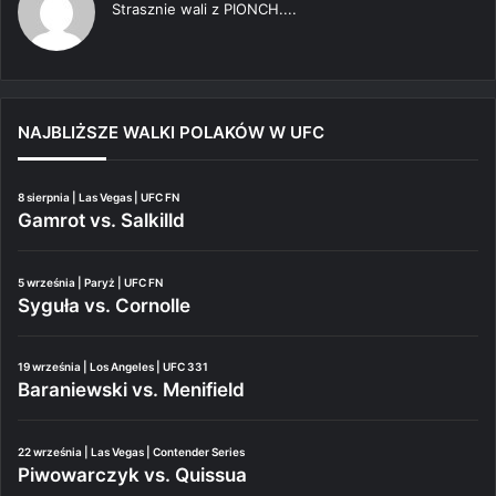
Strasznie wali z PIONCH....
NAJBLIŻSZE WALKI POLAKÓW W UFC
8 sierpnia | Las Vegas | UFC FN
Gamrot vs. Salkilld
5 września | Paryż | UFC FN
Syguła vs. Cornolle
19 września | Los Angeles | UFC 331
Baraniewski vs. Menifield
22 września | Las Vegas | Contender Series
Piwowarczyk vs. Quissua