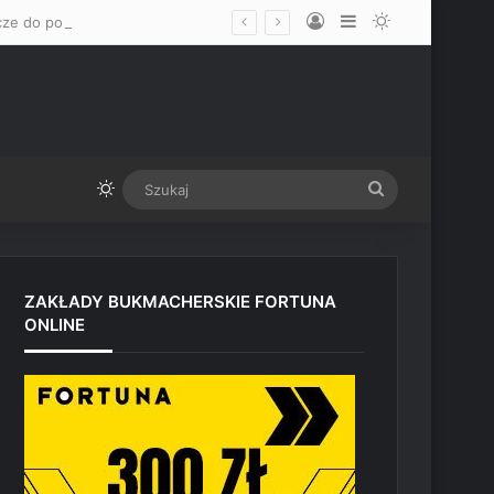
Log In
Sidebar
Switch skin
„Mam nadzieję, że okaże się mężczyzną” – Mateusz Gamrot wskazał dwa klucze do pokonania Quillana Salkillda na UFC Vegas
Switch skin
Szukaj
ZAKŁADY BUKMACHERSKIE FORTUNA
ONLINE