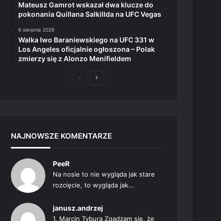
Mateusz Gamrot wskazał dwa klucze do
pokonania Quillana Salkillda na UFC Vegas
6 sierpnia 2026
Walka Iwo Baraniewskiego na UFC 331 w
Los Angeles oficjalnie ogłoszona – Polak
zmierzy się z Alonzo Menifieldem
Poprzednia
Następna
strona
strona
NAJNOWSZE KOMENTARZE
PeeR
Na nosie to nie wygląda jak stare
rozcięcie, to wygląda jak...
janusz.andrzej
1. Marcin Tybura Zgadzam się, że