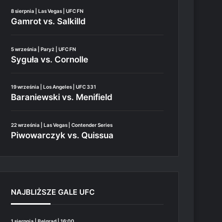
8 sierpnia | Las Vegas | UFC FN
Gamrot vs. Salkilld
5 września | Paryż | UFC FN
Syguła vs. Cornolle
19 września | Los Angeles | UFC 331
Baraniewski vs. Menifield
22 września | Las Vegas | Contender Series
Piwowarczyk vs. Quissua
NAJBLIŻSZE GALE UFC
1 sierpnia | Belgrad | 16:00