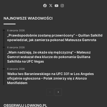
Facebook
X
YouTube
Instagram
NAJNOWSZE WIADOMOŚCI
6 sierpnia 2026
„Prawdopodobnie zostanę przewrócony” – Quillan Salkilld
opowiedział, jak zamierza pokonać Mateusza Gamrota
6 sierpnia 2026
„Mam nadzieję, że okaże się mężczyzną” – Mateusz
Gamrot wskazał dwa klucze do pokonania Quillana
Salkillda na UFC Vegas
6 sierpnia 2026
Walka Iwo Baraniewskiego na UFC 331 w Los Angeles
oficjalnie ogłoszona – Polak zmierzy się z Alonzo
Menifieldem
Poprzednia
Następna
strona
strona
OBSERWUJ LOWKING.PL