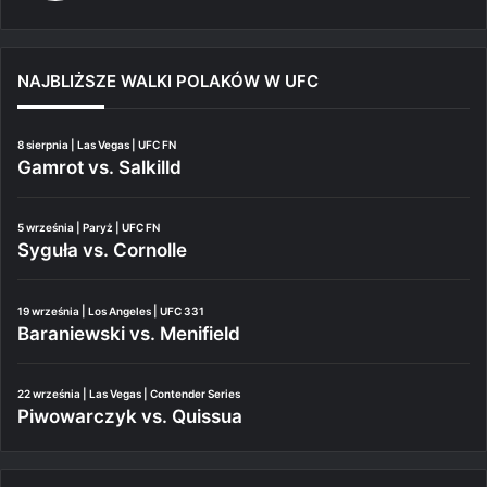
NAJBLIŻSZE WALKI POLAKÓW W UFC
8 sierpnia | Las Vegas | UFC FN
Gamrot vs. Salkilld
5 września | Paryż | UFC FN
Syguła vs. Cornolle
19 września | Los Angeles | UFC 331
Baraniewski vs. Menifield
22 września | Las Vegas | Contender Series
Piwowarczyk vs. Quissua