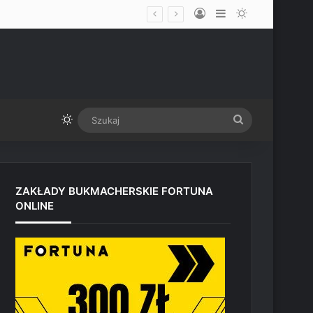
Log In
Sidebar
Switch skin
„Spuszcza mu srogi wpi***ol” – menadżer przekonany, że Ilia Topuria w rewanżu zdemoluje Justina Gaethje
Switch skin
Szukaj
ZAKŁADY BUKMACHERSKIE FORTUNA
ONLINE