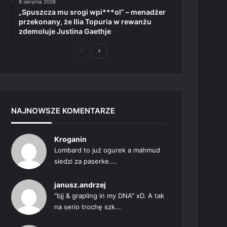
8 sierpnia 2026
„Spuszcza mu srogi wpi***ol” – menadżer
przekonany, że Ilia Topuria w rewanżu
zdemoluje Justina Gaethje
Poprzednia
Następna
strona
strona
NAJNOWSZE KOMENTARZE
Kroganin
Lombard to już ogurek a mahmud
siedzi za paserke....
janusz.andrzej
"bjj & grapling in my DNA" xD. A tak
na serio trochę szk...