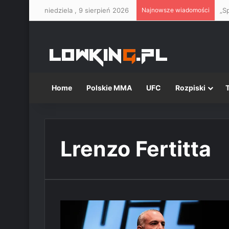
niedziela , 9 sierpień 2026
Najnowsze wiadomości
Home
Polskie MMA
UFC
Rozpiski
Lrenzo Fertitta