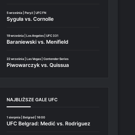
5 września | Paryż | UFC FN
Syguła vs. Cornolle
19 września | Los Angeles | UFC 331
Baraniewski vs. Menifield
22 września | Las Vegas | Contender Series
Piwowarczyk vs. Quissua
NAJBLIŻSZE GALE UFC
1 sierpnia | Belgrad | 16:00
UFC Belgrad: Medić vs. Rodriguez