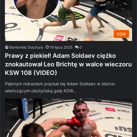
KSW
Bartłomiej Stachura
19 lipca 2025
0
Prawy z piekieł! Adam Soldaev ciężko
znokautował Leo Brichtę w walce wieczoru
KSW 108 (VIDEO)
Pięknym nokautem popisał się Adam Soldaev w starciu
wieńczącym olsztyńską galę KSW…