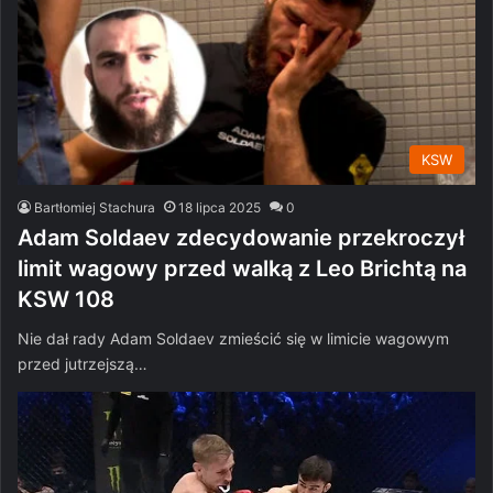
KSW
Bartłomiej Stachura
18 lipca 2025
0
Adam Soldaev zdecydowanie przekroczył
limit wagowy przed walką z Leo Brichtą na
KSW 108
Nie dał rady Adam Soldaev zmieścić się w limicie wagowym
przed jutrzejszą…