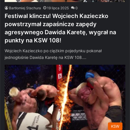
Bartłomiej Stachura
19 lipca 2025
0
Festiwal klinczu! Wojciech Kazieczko
powstrzymał zapaśnicze zapędy
agresywnego Dawida Karetę, wygrał na
punkty na KSW 108!
Wojciech Kazieczko po ciężkim pojedynku pokonał
jednogłośnie Dawida Karetę na KSW 108.…
KSW