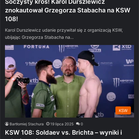
Soczysty kros! Karol Durszlewicz
znokautował Grzegorza Stabacha na KSW
108!
Karol Durszlewicz udanie przywitał się z organizacją KSW,
ubijając Grzegorza Stabacha na…
KSW
Bartłomiej Stachura
19 lipca 2025
0
KSW 108: Soldaev vs. Brichta – wyniki i