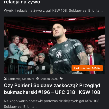
relacja na żywo
Wyniki i relacja na żywo z gali KSW 108: Soldaev vs. Brichta,…
Bukmacher MMA
Bartłomiej Stachura
19 lipca 2025
1
Czy Poirier i Soldaev zaskoczą? Przegląd
bukmacherski #196 – UFC 318 i KSW 108
Na kogo warto postawić podczas dzisiejszych gal KSW 108:
Soldaev vs. Brichta…