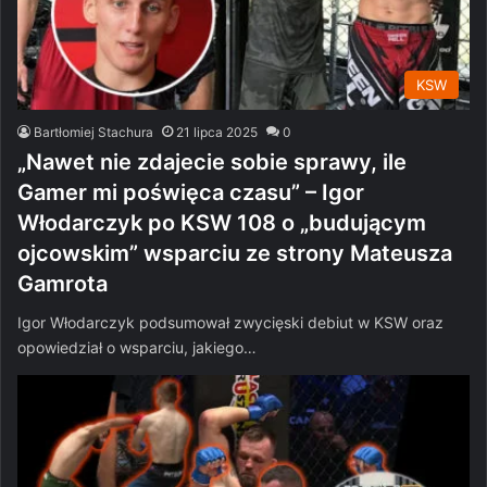
KSW
Bartłomiej Stachura
21 lipca 2025
0
„Nawet nie zdajecie sobie sprawy, ile
Gamer mi poświęca czasu” – Igor
Włodarczyk po KSW 108 o „budującym
ojcowskim” wsparciu ze strony Mateusza
Gamrota
Igor Włodarczyk podsumował zwycięski debiut w KSW oraz
opowiedział o wsparciu, jakiego…