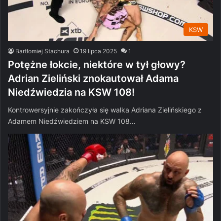
KSW
Bartłomiej Stachura
19 lipca 2025
1
Potężne łokcie, niektóre w tył głowy?
Adrian Zieliński znokautował Adama
Niedźwiedzia na KSW 108!
Kontrowersyjnie zakończyła się walka Adriana Zielińskiego z
Adamem Niedźwiedziem na KSW 108…