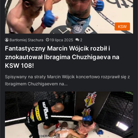
KSW
Bartłomiej Stachura
19 lipca 2025
2
Fantastyczny Marcin Wójcik rozbił i
znokautował Ibragima Chuzhigaeva na
KSW 108!
Spisywany na straty Marcin Wójcik koncertowo rozprawił się z
Ibragimem Chuzhigaevem na…