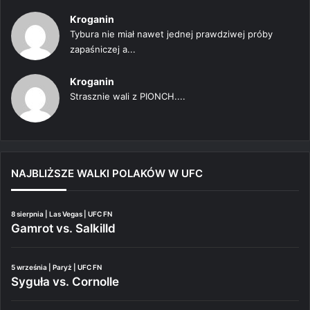
Kroganin
Tybura nie miał nawet jednej prawdziwej próby
zapaśniczej a...
Kroganin
Strasznie wali z PIONCH....
NAJBLIŻSZE WALKI POLAKÓW W UFC
8 sierpnia | Las Vegas | UFC FN
Gamrot vs. Salkilld
5 września | Paryż | UFC FN
Syguła vs. Cornolle