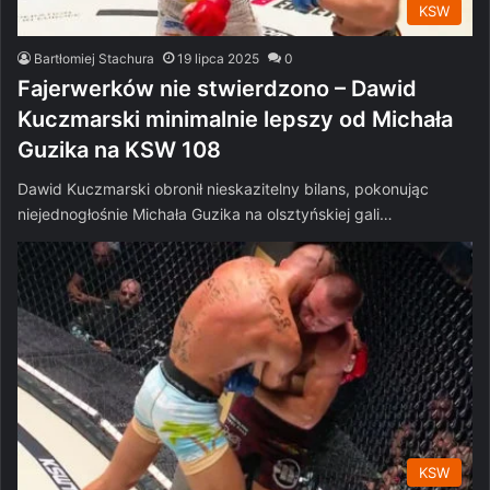
KSW
Bartłomiej Stachura
19 lipca 2025
0
Fajerwerków nie stwierdzono – Dawid
Kuczmarski minimalnie lepszy od Michała
Guzika na KSW 108
Dawid Kuczmarski obronił nieskazitelny bilans, pokonując
niejednogłośnie Michała Guzika na olsztyńskiej gali…
KSW