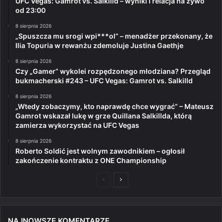
UFC Vegas: Gamrot vs. Salkilld – wyniki i relacja na żywo
od 23:00
8 sierpnia 2026
„Spuszcza mu srogi wpi***ol” – menadżer przekonany, że
Ilia Topuria w rewanżu zdemoluje Justina Gaethje
8 sierpnia 2026
Czy „Gamer” wykolei rozpędzonego młodziana? Przegląd
bukmacherski #243 – UFC Vegas: Gamrot vs. Salkilld
8 sierpnia 2026
„Wtedy zobaczymy, kto naprawdę chce wygrać” – Mateusz
Gamrot wskazał lukę w grze Quillana Salkillda, którą
zamierza wykorzystać na UFC Vegas
8 sierpnia 2026
Roberto Soldić jest wolnym zawodnikiem – ogłosił
zakończenie kontraktu z ONE Championship
Poprzednia
Następna
strona
strona
NAJNOWSZE KOMENTARZE