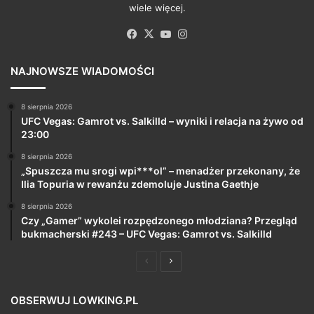
wiele więcej.
Facebook
X
YouTube
Instagram
NAJNOWSZE WIADOMOŚCI
8 sierpnia 2026
UFC Vegas: Gamrot vs. Salkilld – wyniki i relacja na żywo od
23:00
8 sierpnia 2026
„Spuszcza mu srogi wpi***ol” – menadżer przekonany, że
Ilia Topuria w rewanżu zdemoluje Justina Gaethje
8 sierpnia 2026
Czy „Gamer” wykolei rozpędzonego młodziana? Przegląd
bukmacherski #243 – UFC Vegas: Gamrot vs. Salkilld
Poprzednia
Następna
strona
strona
OBSERWUJ LOWKING.PL