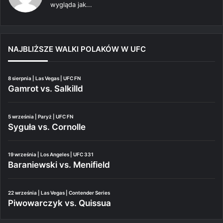
wygląda jak...
NAJBLIŻSZE WALKI POLAKÓW W UFC
8 sierpnia | Las Vegas | UFC FN
Gamrot vs. Salkilld
5 września | Paryż | UFC FN
Syguła vs. Cornolle
19 września | Los Angeles | UFC 331
Baraniewski vs. Menifield
22 września | Las Vegas | Contender Series
Piwowarczyk vs. Quissua