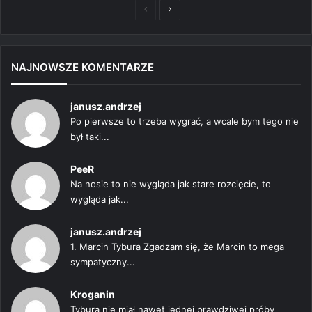
Poprzednia
Następna
strona
strona
NAJNOWSZE KOMENTARZE
janusz.andrzej
Po pierwsze to trzeba wygrać, a wcale bym tego nie
był taki...
PeeR
Na nosie to nie wygląda jak stare rozcięcie, to
wygląda jak...
janusz.andrzej
1. Marcin Tybura Zgadzam się, że Marcin to mega
sympatyczny...
Kroganin
Tybura nie miał nawet jednej prawdziwej próby