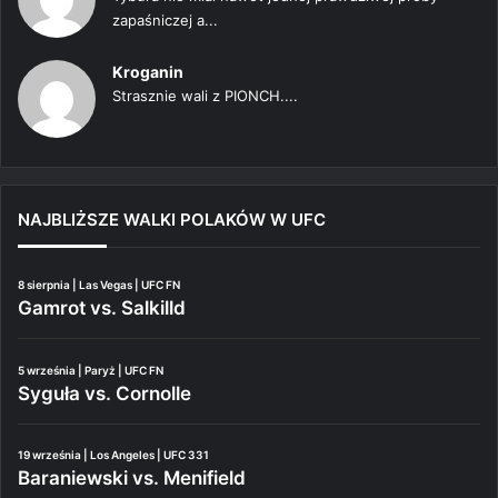
zapaśniczej a...
Kroganin
Strasznie wali z PIONCH....
NAJBLIŻSZE WALKI POLAKÓW W UFC
8 sierpnia | Las Vegas | UFC FN
Gamrot vs. Salkilld
5 września | Paryż | UFC FN
Syguła vs. Cornolle
19 września | Los Angeles | UFC 331
Baraniewski vs. Menifield