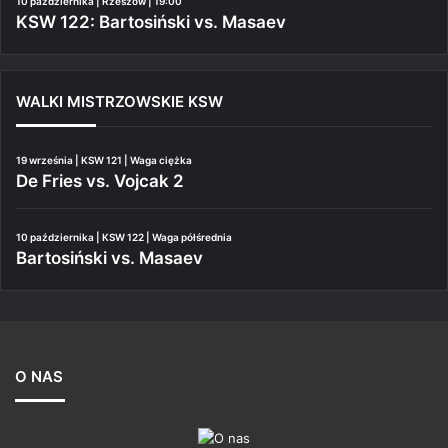
10 października | Rzeszów | 19:00
KSW 122: Bartosiński vs. Masaev
WALKI MISTRZOWSKIE KSW
19 września | KSW 121 | Waga ciężka
De Fries vs. Vojcak 2
10 października | KSW 122 | Waga półśrednia
Bartosiński vs. Masaev
O NAS