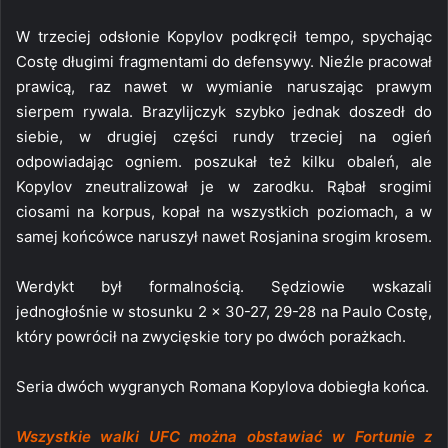
W trzeciej odsłonie Kopylov podkręcił tempo, spychając
Costę długimi fragmentami do defensywy. Nieźle pracował
prawicą, raz nawet w wymianie naruszając prawym
sierpem rywala. Brazylijczyk szybko jednak doszedł do
siebie, w drugiej części rundy trzeciej na ogień
odpowiadając ogniem. poszukał też kilku obaleń, ale
Kopylov zneutralizował je w zarodku. Rąbał srogimi
ciosami na korpus, kopał na wszystkich poziomach, a w
samej końcówce naruszył nawet Rosjanina srogim krosem.
Werdykt był formalnością. Sędziowie wskazali
jednogłośnie w stosunku 2 x 30-27, 29-28 na Paulo Costę,
który powrócił na zwycięskie tory po dwóch porażkach.
Seria dwóch wygranych Romana Kopylova dobiegła końca.
Wszystkie walki UFC można obstawiać w Fortunie z