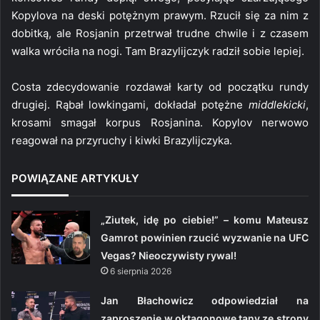
Kopylova na deski potężnym prawym. Rzucił się za nim z
dobitką, ale Rosjanin przetrwał trudne chwile i z czasem
walka wróciła na nogi. Tam Brazylijczyk radził sobie lepiej.
Costa zdecydowanie rozdawał karty od początku rundy
drugiej. Rąbał lowkingami, dokładał potężne
middlekicki
,
krosami smagał korpus Rosjanina. Kopylov nerwowo
reagował na przyruchy i kiwki Brazylijczyka.
POWIĄZANE ARTYKUŁY
„Ziutek, idę po ciebie!” – komu Mateusz
Gamrot powinien rzucić wyzwanie na UFC
Vegas? Nieoczywisty rywal!
6 sierpnia 2026
Jan Błachowicz odpowiedział na
zaproszenie w oktagonowe tany ze strony