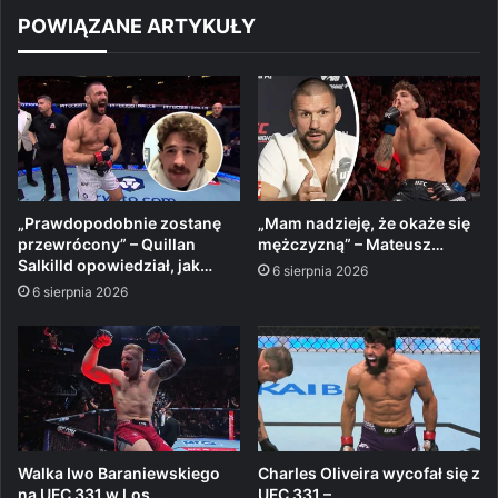
POWIĄZANE ARTYKUŁY
„Prawdopodobnie zostanę
„Mam nadzieję, że okaże się
przewrócony” – Quillan
mężczyzną” – Mateusz…
Salkilld opowiedział, jak…
6 sierpnia 2026
6 sierpnia 2026
Walka Iwo Baraniewskiego
Charles Oliveira wycofał się z
na UFC 331 w Los…
UFC 331 –…