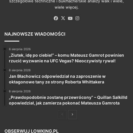
szczegółowe techniczne i bukmacherskie analizy walk i wiele,
wiele więcej.
Facebook
X
YouTube
Instagram
NAJNOWSZE WIADOMOŚCI
6 sierpnia 2026
„Ziutek, idę po ciebie!” – komu Mateusz Gamrot powinien
rzucić wyzwanie na UFC Vegas? Nieoczywisty rywal!
6 sierpnia 2026
Jan Błachowicz odpowiedział na zaproszenie w
oktagonowe tany ze strony Roberta Whittakera
6 sierpnia 2026
„Prawdopodobnie zostanę przewrócony” – Quillan Salkilld
opowiedział, jak zamierza pokonać Mateusza Gamrota
Poprzednia
Następna
strona
strona
OBSERWUJ LOWKING.PL