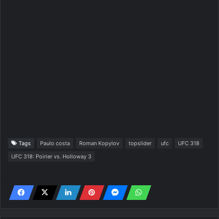
Tags
Paulo costa
Roman Kopylov
topslider
ufc
UFC 318
UFC 318: Poirier vs. Holloway 3