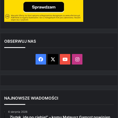
OBSERWUJ NAS
Facebook
X
YouTube
Instagram
NAJNOWSZE WIADOMOŚCI
6 sierpnia 2026
„Ziutek, idę po ciebie!” – komu Mateusz Gamrot powinien