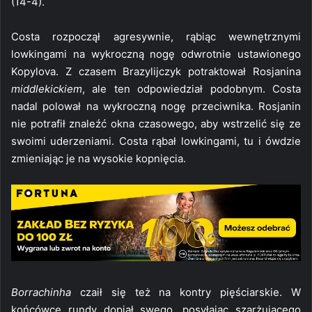
(14-4).
Costa rozpoczął agresywnie, rąbiąc wewnętrznymi
lowkingami na wykroczną nogę odwrotnie ustawionego
Kopylova. Z czasem Brazylijczyk potraktował Rosjanina
middlekickiem
, ale ten odpowiedział podobnym. Costa
nadal polował na wykroczną nogę przeciwnika. Rosjanin
nie potrafił znaleźć okna czasowego, aby wstrzelić się ze
swoimi uderzeniami. Costa rąbał lowkingami, tu i ówdzie
zmieniając je na wysokie kopnięcia.
Borrachinha
czaił się też na kontry pięściarskie. W
końcówce rundy dopiął swego, posyłając szarżującego