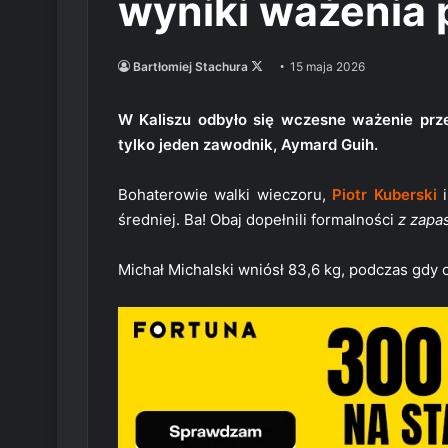
wyniki ważenia
Follow
Bartłomiej Stachura
15 maja 2026
on
X
W Kaliszu odbyło się wczesne ważenie przed
tylko jeden zawodnik, Aymard Guih.
Bohaterowie walki wieczoru,
Piotr Kuberski
średniej. Ba! Obaj dopełnili formalności
z zapa
Michał Michalski wniósł 83,6 kg, podczas gdy o