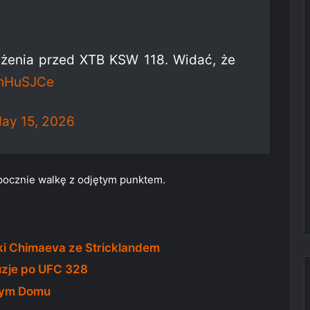
żenia przed XTB KSW 118. Widać, że
fhHuSJCe
ay 15, 2026
zpocznie walkę z odjętym punktem.
i Chimaeva ze Stricklandem
uzje po UFC 328
ałym Domu