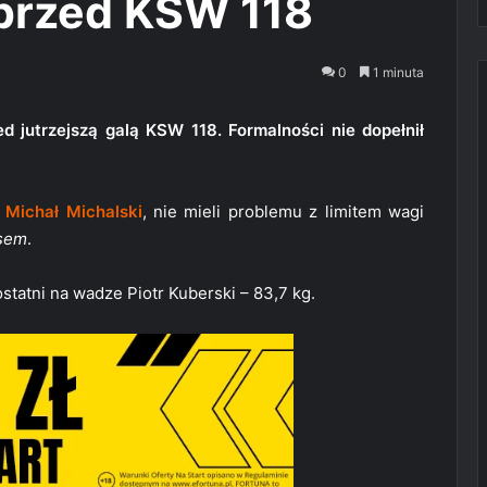
 przed KSW 118
0
1 minuta
 jutrzejszą galą KSW 118. Formalności nie dopełnił
i
Michał Michalski
, nie mieli problemu z limitem wagi
sem
.
statni na wadze Piotr Kuberski – 83,7 kg.