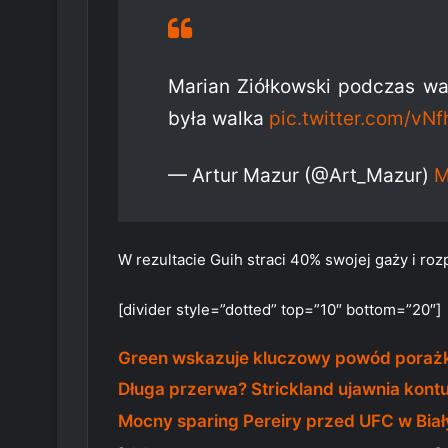
Marian Ziółkowski podczas wa
była walka
pic.twitter.com/vN
— Artur Mazur (@Art_Mazur)
M
W rezultacie Guih straci 40% swojej gaży i ro
[divider style=”dotted” top=”10″ bottom=”20″]
Green wskazuje kluczowy powód porażk
Długa przerwa? Strickland ujawnia kont
Mocny sparing Pereiry przed UFC w Bi