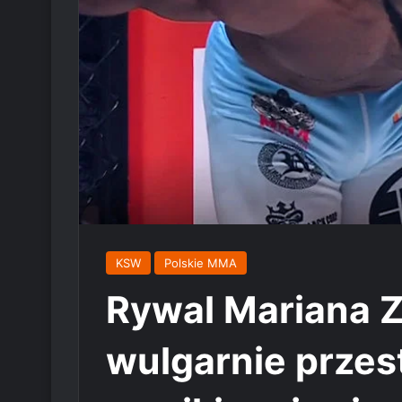
KSW
Polskie MMA
Rywal Mariana 
wulgarnie przest