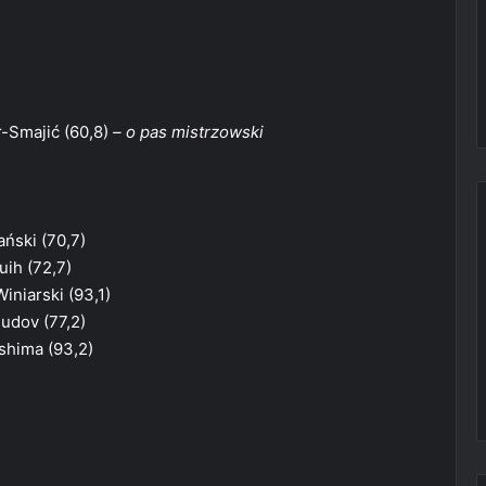
r-Smajić (60,8)
– o pas mistrzowski
ański (70,7)
uih (72,7)
iniarski (93,1)
mudov (77,2)
shima (93,2)