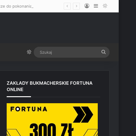
Log In
Sidebar
Switch skin
„Mam nadzieję, że okaże się mężczyzną” – Mateusz Gamrot wskazał dwa klucze do pokonania Quillana Salkillda na UFC Vegas
Switch skin
Szukaj
ZAKŁADY BUKMACHERSKIE FORTUNA
ONLINE