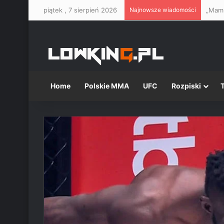
piątek , 7 sierpień 2026
Najnowsze wiadomości
Home
Polskie MMA
UFC
Rozpiski