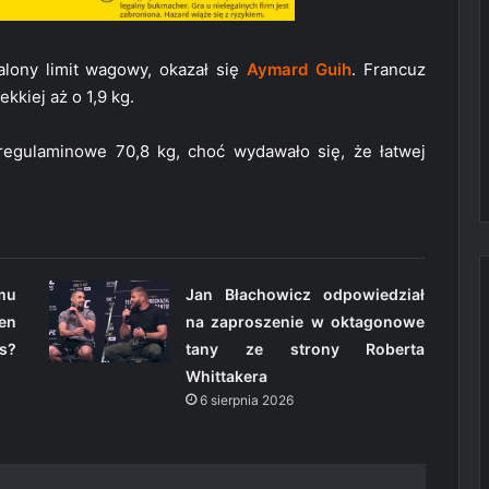
alony limit wagowy, okazał się
Aymard Guih
. Francuz
ekkiej aż o 1,9 kg.
 regulaminowe 70,8 kg, choć wydawało się, że łatwej
omu
Jan Błachowicz odpowiedział
en
na zaproszenie w oktagonowe
s?
tany ze strony Roberta
Whittakera
6 sierpnia 2026