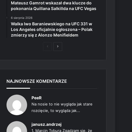
Mateusz Gamrot wskazał dwa klucze do
pokonania Quillana Salkillda na UFC Vegas
6 sierpnia 2026
Walka Iwo Baraniewskiego na UFC 331 w
Los Angeles oficjalnie ogłoszona – Polak
zmierzy się z Alonzo Menifieldem
Poprzednia
Następna
strona
strona
NAJNOWSZE KOMENTARZE
PeeR
Na nosie to nie wygląda jak stare
rozcięcie, to wygląda jak...
janusz.andrzej
1. Marcin Tybura Zgadzam się, że