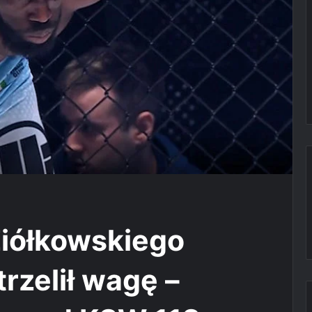
Ziółkowskiego
rzelił wagę –