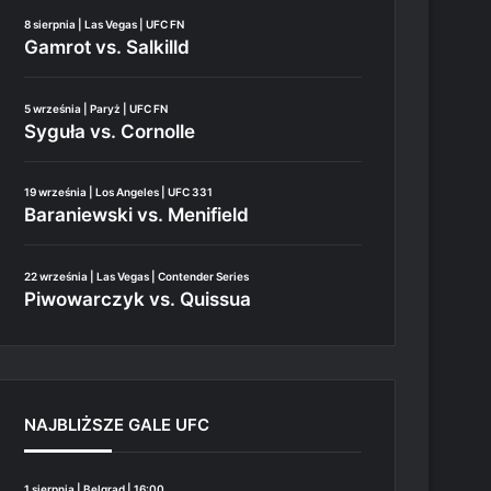
8 sierpnia | Las Vegas | UFC FN
Gamrot vs. Salkilld
5 września | Paryż | UFC FN
Syguła vs. Cornolle
19 września | Los Angeles | UFC 331
Baraniewski vs. Menifield
22 września | Las Vegas | Contender Series
Piwowarczyk vs. Quissua
NAJBLIŻSZE GALE UFC
1 sierpnia | Belgrad | 16:00