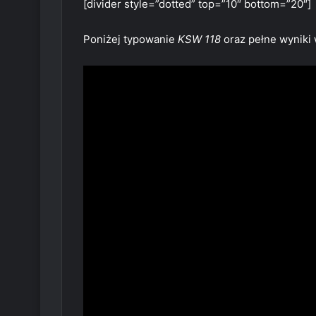
[divider style=”dotted” top=”10″ bottom=”20″]
Poniżej typowanie
KSW 118
oraz pełne wyniki 