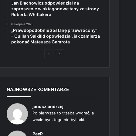
Jan Błachowicz odpowiedział na
zaproszenie w oktagonowe tany ze strony
Roberta Whittakera
6 sierpnia 2026
„Prawdopodobnie zostanę przewrócony”
– Quillan Salkilld opowiedział, jak zamierza
pokonać Mateusza Gamrota
Poprzednia
Następna
strona
strona
NAJNOWSZE KOMENTARZE
janusz.andrzej
Po pierwsze to trzeba wygrać, a
wcale bym tego nie był taki...
PeeR