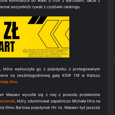
iona eliminatora do walki o tron z
Bartosem
, także z
niemal wszystkich rywali z czołówki rankingu.
i, która wykluczyła go z pojedynku z protegowanym
czena na zeszłotygodniową galę
KSW 118
w Kaliszu
hała Hira
.
Adam Masaev wycofał się z niej z powodu problemów
eczorek
, który zdominował zapaśniczo Michała Hira na
ia filmu
Bartosa
pojedynek Hir vs. Masaev był jeszcze