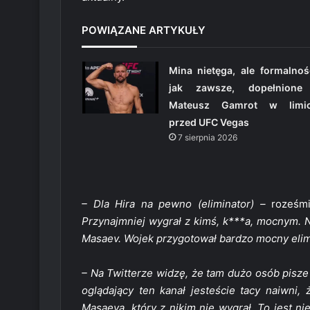
POWIĄZANE ARTYKUŁY
Mina nietęga, ale formalnoś
jak zawsze, dopełnione
Mateusz Gamrot w limic
przed UFC Vegas
7 sierpnia 2026
– Dla Hira na pewno (eliminator) –
roześmia
Przynajmniej wygrał z kimś, k***a, mocnym. N
Masaev. Wojek przygotował bardzo mocny elimin
– Na Twitterze widzę, że tam dużo osób pisze
oglądający ten kanał jesteście tacy naiwni
Masaeva, który z nikim nie wygrał. To jest n