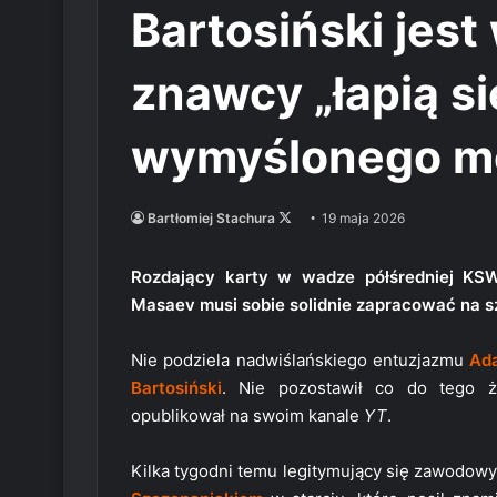
Bartosiński jest
znawcy „łapią s
wymyślonego m
Follow
Bartłomiej Stachura
19 maja 2026
on
X
Rozdający karty w wadze półśredniej KSW
Masaev musi sobie solidnie zapracować na sz
Nie podziela nadwiślańskiego entuzjazmu
Ad
Bartosiński
. Nie pozostawił co do tego ż
opublikował na swoim kanale
YT
.
Kilka tygodni temu legitymujący się zawodow