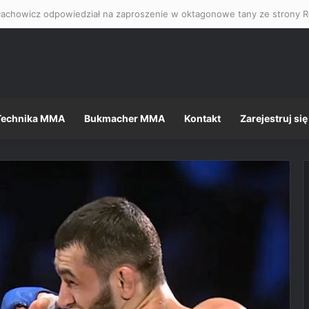
łachowicz odpowiedział na zaproszenie w oktagonowe tany ze strony R
Technika MMA
Bukmacher MMA
Kontakt
Zarejestruj się