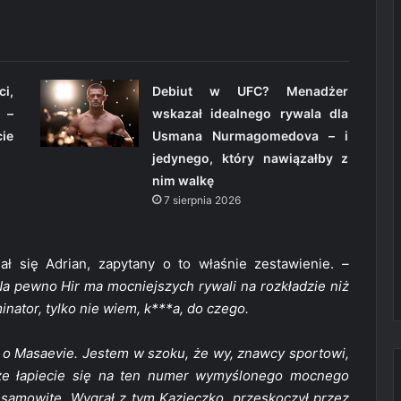
ci,
Debiut w UFC? Menadżer
 –
wskazał idealnego rywala dla
ie
Usmana Nurmagomedova – i
jedynego, który nawiązałby z
nim walkę
7 sierpnia 2026
ł się Adrian, zapytany o to właśnie zestawienie.
–
a pewno Hir ma mocniejszych rywali na rozkładzie niż
ator, tylko nie wiem, k***a, do czego.
 o Masaevie. Jestem w szoku, że wy, znawcy sportowi,
, że łapiecie się na ten numer wymyślonego mocnego
iesamowite. Wygrał z tym Kazieczko, przeskoczył przez