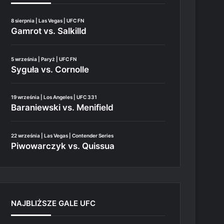
8 sierpnia | Las Vegas | UFC FN
Gamrot vs. Salkilld
5 września | Paryż | UFC FN
Syguła vs. Cornolle
19 września | Los Angeles | UFC 331
Baraniewski vs. Menifield
22 września | Las Vegas | Contender Series
Piwowarczyk vs. Quissua
NAJBLIŻSZE GALE UFC