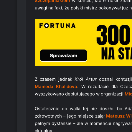
Szczepaniakiem
w starciu, które nosił znam
uwagi na fakt, że polski mistrz pokonywał już 
Z czasem jednak
Król Artur
doznał kontuzj
Mameda Khalidova
. W rezultacie dla Cze
wyszykowano debiutującego w organizacji
Mic
Ostatecznie do walki tej nie doszło, bo 
zdrowotnych – jego miejsce zajął
Mateusz Wi
pełnym dystansie – ale w momencie nagrywan
aktualny.