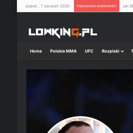
piątek , 7 sierpień 2026
Najnowsze wiadomości
Jan B
Home
Polskie MMA
UFC
Rozpiski