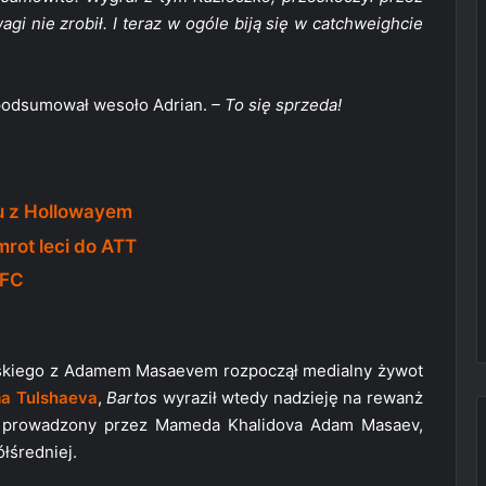
agi nie zrobił. I teraz w ogóle biją się w catchweighcie
odsumował wesoło Adrian.
– To się sprzeda!
żu z Hollowayem
rot leci do ATT
UFC
ińskiego z Adamem Masaevem rozpoczął medialny żywot
a Tulshaeva
,
Bartos
wyraził wtedy nadzieję na rewanż
ł prowadzony przez Mameda Khalidova Adam Masaev,
ółśredniej.