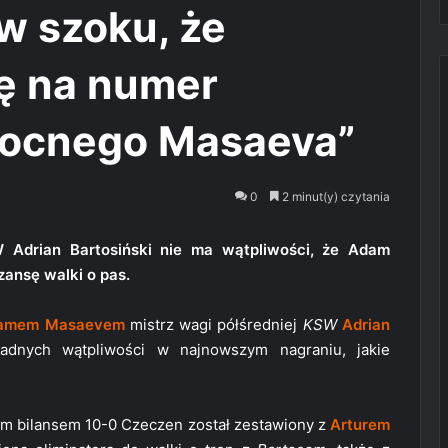
 w szoku, że
ię na numer
ocnego Masaeva”
0
2 minut(y) czytania
 Adrian Bartosiński nie ma wątpliwości, że Adam
ansę walki o pas.
amem Masaevem
mistrz wagi półśredniej
KSW
Adrian
adnych wątpliwości w najnowszym nagraniu, jakie
ym bilansem 10-0 Czeczen został zestawiony z
Arturem