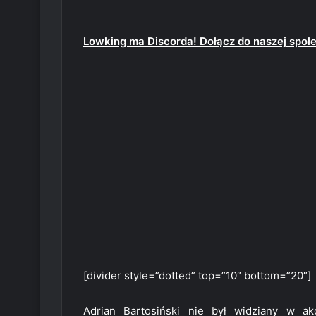
Lowking ma Discorda! Dołącz do naszej społ
[divider style=”dotted” top=”10″ bottom=”20″]
Adrian Bartosiński nie był widziany w a