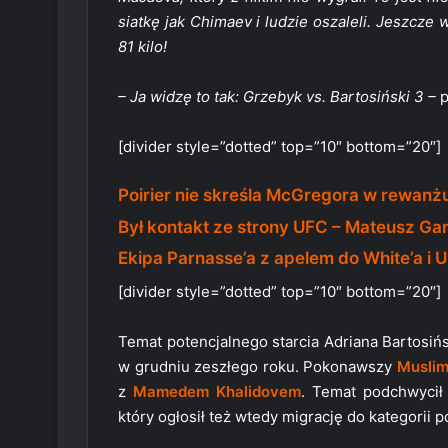
siatkę jak Chimaev i ludzie oszaleli. Jeszcze w
81 kilo!
– Ja widzę to tak: Grzebyk vs. Bartosiński 3 –
p
[divider style=”dotted” top=”10″ bottom=”20″]
Poirier nie skreśla McGregora w rewan
Był kontakt ze strony UFC – Mateusz Gam
Ekipa Parnasse’a z apelem do White’a i 
[divider style=”dotted” top=”10″ bottom=”20″]
Temat potencjalnego starcia Adriana Bartos
w grudniu zeszłego roku. Pokonawszy
Muslim
z
Mamedem Khalidovem
. Temat podchwyci
który ogłosił też wtedy migrację do kategorii p