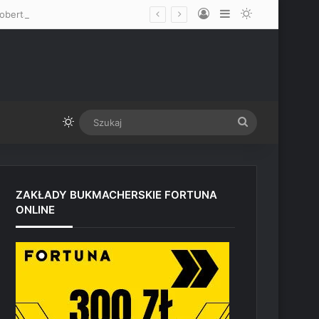
Log In
Sidebar
Switch skin
oberta Whittakera
Switch skin
Szukaj
ZAKŁADY BUKMACHERSKIE FORTUNA
ONLINE