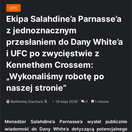
UFC
Ekipa Salahdine’a Parnasse’a
z jednoznacznym
przesłaniem do Dany White’a
i UFC po zwycięstwie z
Kennethem Crossem:
„Wykonaliśmy robotę po
naszej stronie”
Follow
Bartłomiej Stachura
19 maja 2026
0
1 minuta
on
X
Menadżer Salahdine’a Parnasse’a wysłał publicznie
wiadomość do Dany White’a dotyczącą potencjalnego