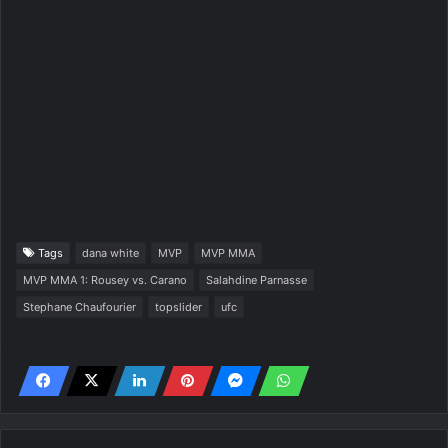
Tags
dana white
MVP
MVP MMA
MVP MMA 1: Rousey vs. Carano
Salahdine Parnasse
Stephane Chaufourier
topslider
ufc