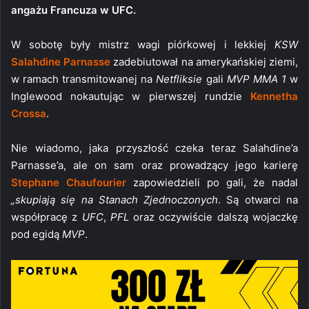
angażu Francuza w UFC.
W sobotę były mistrz wagi piórkowej i lekkiej
KSW
Salahdine Parnasse
zadebiutował na amerykańskiej ziemi,
w ramach transmitowanej na
Netfliksie
gali
MVP MMA 1
w
Inglewood nokautując w pierwszej rundzie
Kennetha
Crossa
.
Nie wiadomo, jaka przyszłość czeka teraz Salahdine’a
Parnasse’a, ale on sam oraz prowadzący jego karierę
Stephane Chaufourier
zapowiedzieli po gali, że nadal
„skupiają się na Stanach Zjednoczonych
. Są otwarci na
współpracę z
UFC
,
PFL
oraz oczywiście dalszą wojaczkę
pod egidą
MVP
.