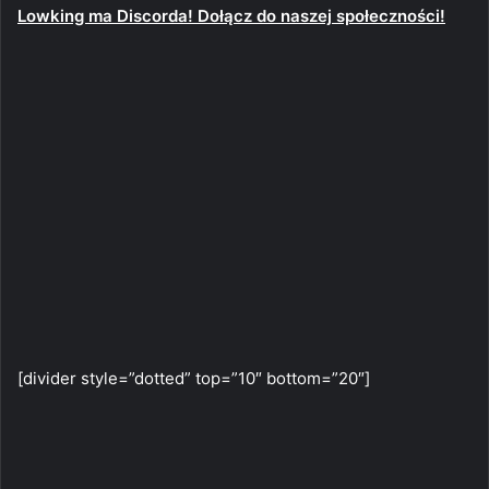
Lowking ma Discorda! Dołącz do naszej społeczności!
[divider style=”dotted” top=”10″ bottom=”20″]