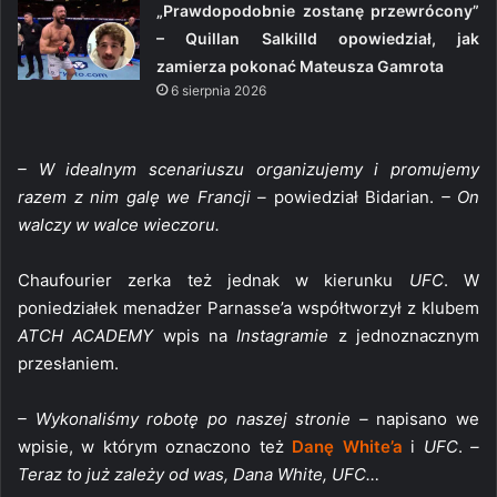
„Prawdopodobnie zostanę przewrócony”
– Quillan Salkilld opowiedział, jak
zamierza pokonać Mateusza Gamrota
6 sierpnia 2026
– W idealnym scenariuszu organizujemy i promujemy
razem z nim galę we Francji –
powiedział Bidarian.
– On
walczy w walce wieczoru.
Chaufourier zerka też jednak w kierunku
UFC
. W
poniedziałek menadżer Parnasse’a współtworzył z klubem
ATCH ACADEMY
wpis na
Instagramie
z jednoznacznym
przesłaniem.
– Wykonaliśmy robotę po naszej stronie –
napisano we
wpisie, w którym oznaczono też
Danę White’a
i
UFC
.
–
Teraz to już zależy od was, Dana White, UFC…