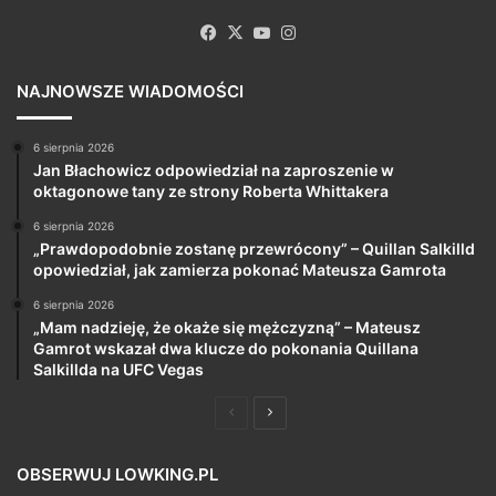
Facebook
X
YouTube
Instagram
NAJNOWSZE WIADOMOŚCI
6 sierpnia 2026
Jan Błachowicz odpowiedział na zaproszenie w
oktagonowe tany ze strony Roberta Whittakera
6 sierpnia 2026
„Prawdopodobnie zostanę przewrócony” – Quillan Salkilld
opowiedział, jak zamierza pokonać Mateusza Gamrota
6 sierpnia 2026
„Mam nadzieję, że okaże się mężczyzną” – Mateusz
Gamrot wskazał dwa klucze do pokonania Quillana
Salkillda na UFC Vegas
Poprzednia
Następna
strona
strona
OBSERWUJ LOWKING.PL