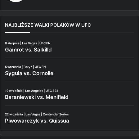
NAJBLIŻSZE WALKI POLAKÓW W UFC
8 sierpnia | Las Vegas | UFC FN
Gamrot vs. Salkilld
5 września | Paryż | UFC FN
Syguła vs. Cornolle
19 września | Los Angeles | UFC 331
Baraniewski vs. Menifield
22 września | Las Vegas | Contender Series
Piwowarczyk vs. Quissua