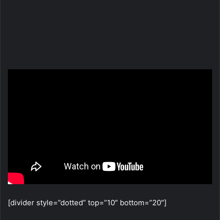
[divider style=”dotted” top=”10″ bottom=”20″]