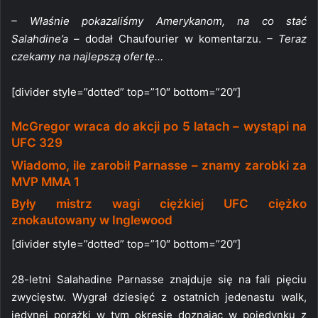
– Właśnie pokazaliśmy Amerykanom, na co stać
Salahdine’a –
dodał Chaufourier w komentarzu.
– Teraz
czekamy na najlepszą ofertę…
[divider style=”dotted” top=”10″ bottom=”20″]
McGregor wraca do akcji po 5 latach – wystąpi na
UFC 329
Wiadomo, ile zarobił Parnasse – znamy zarobki za
MVP MMA 1
Były mistrz wagi ciężkiej UFC ciężko
znokautowany w Inglewood
[divider style=”dotted” top=”10″ bottom=”20″]
28-letni Salahadine Parnasse znajduje się na fali pięciu
zwycięstw. Wygrał dziesięć z ostatnich jedenastu walk,
jedynej porażki w tym okresie doznając w pojedynku z