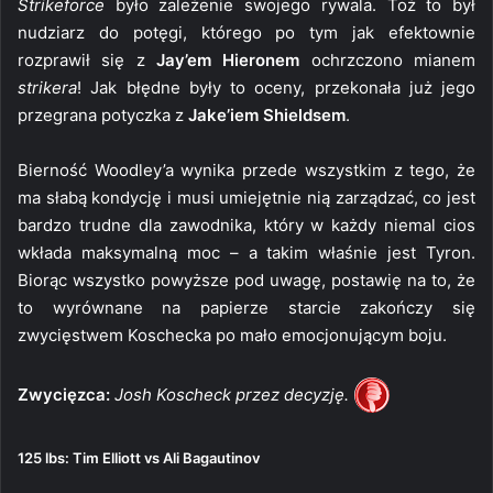
Strikeforce
było zależenie swojego rywala. Toż to był
nudziarz do potęgi, którego po tym jak efektownie
rozprawił się z
Jay’em Hieronem
ochrzczono mianem
strikera
! Jak błędne były to oceny, przekonała już jego
przegrana potyczka z
Jake’iem Shieldsem
.
Bierność Woodley’a wynika przede wszystkim z tego, że
ma słabą kondycję i musi umiejętnie nią zarządzać, co jest
bardzo trudne dla zawodnika, który w każdy niemal cios
wkłada maksymalną moc – a takim właśnie jest Tyron.
Biorąc wszystko powyższe pod uwagę, postawię na to, że
to wyrównane na papierze starcie zakończy się
zwycięstwem Koschecka po mało emocjonującym boju.
Zwycięzca:
Josh Koscheck przez decyzję.
125 lbs: Tim Elliott vs Ali Bagautinov