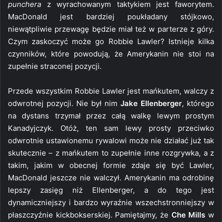
punchera
z wyrachowanym taktykiem jest faworytem.
MacDonald jest bardziej poukładany stójkowo,
niewątpliwie przewagę będzie miał też w parterze z góry.
Czym zaskoczyć może go Robbie Lawler? Istnieje kilka
czynników, które powodują, że Amerykanin nie stoi na
zupełnie straconej pozycji.
Przede wszystkim Robbie Lawler jest mańkutem, walczy z
odwrotnej pozycji. Nie był nim
Jake Ellenberger
, którego
na dystans trzymał przez całą walkę lewym prostym
Kanadyjczyk. Otóż, ten sam lewy prosty przeciwko
odwrotnie ustawionemu rywalowi może nie działać już tak
skutecznie – z mańkutem to zupełnie inne rozgrywka, a z
takim, jakim w obecnej formie zdaje się być Lawler,
MacDonald jeszcze nie walczył. Amerykanin ma odrobinę
lepszy zasięg niż Ellenberger, a do tego jest
dynamiczniejszy i bardzo wyraźnie wszechstronniejszy w
płaszczyźnie kickbokserskiej. Pamiętajmy, że
Che Mills
w