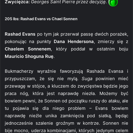
Zwycięzca:
Georges Saint Pierre przez decyzję.
205 lbs: Rashad Evans vs Chael Sonnen
Rashad Evans
po tym jak przerwał passę dwóch porażek,
pokonując na punkty
Dana Hendersona
, zmierzy się z
Chaelem Sonnenem
, który poddał w ostatnim boju
Mauricio Shoguna Ruę
.
Bukmacherzy wyraźnie faworyzują Rashada Evansa i
przypuszczam, że się nie mylą.
Suga
powinien mieć
przewagę w stójce, a kluczem do zwycięstwa będzie jego
praca nóg, która jest naprawdę niezła. Możemy być
bowiem pewni, że Sonnen od początku ruszy do ataku, ale
tu pojawia się dla niego problem – Evans bowiem
naprawdę nieźle unika zamknięcia pod siatką, będąc
jednocześnie szalenie groźnym w kontrze. Sonnen nie
bije mocno, uderza kombinacjami, których jedynym celem