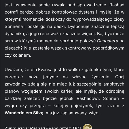
jest ustawienie sobie rywala pod sprowadzenie. Rashad
potrafi bardzo dobrze kontrolować dystans i myślę, że w
którymś momencie doskoczy do wyprowadzającego ciosy
Sonnena i pośle go na deski. Dysponuje znacznie lepszą
dynamiką, a jego ręce ważą znacznie więcej. Ba, być może
sam w którymś momencie spróbuje położyć
Gangstera
na
plecach? Nie zostanie wszak skontrowany podbródkowym
czy kolanem.
Uważam, że dla Evansa jest to walka z gatunku tych, które
przegrać może jedynie na własne życzenie. Obaj
zawodnicy zdają się nie mieć już szczególnie ambitnych
planów względem swoich karier, ale myślę, że odrobinę
bardziej zależeć będzie jednak Rashadowi. Sonnen –
wygra czy przegra – kolejny pojedynek, tym razem z
Wanderleiem Silvą
, ma już zaplanowany, więc…
Zwycięzca:
Rashad Evans przez TKO.