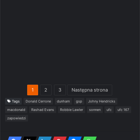
1
2
3
Następna strona
Tags
Donald Cerrone
dunham
gsp
Johny Hendricks
macdonald
Rashad Evans
Robbie Lawler
sonnen
ufc
ufc 167
zapowiedzi