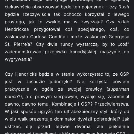
ciekawością obserwować będę ten pojedynek – czy
Rush
będzie rzeczywiście tak ochoczo korzystał z lewego
prostego, jak to zwykle ma w zwyczaju? Czy sztab
Hendricksa przygotował coś specjalnego, coś, co
zaskoczyło Carlosa Condita i może zaskoczyć Georgesa
St. Pierre’a? Czy dwie rundy wystarczą, by to „coś”
zademonstrować przeciwko kanadyjskiej maszynie do
wygrywania?
Czy Hendricks będzie w stanie wykorzystać to, że GSP
jest w zasadzie jednoręki? Nie korzysta bowiem
praktycznie w ogóle ze swojej prawicy (
superman
punch
?), a o prawym sierpowym, wydaje się, zapomniał
dawno, dawno temu. Kombinacje i GSP? Przeciwieństwa.
W jaki sposób ugryźć ten ultrabezpieczny styl, który od
wielu walk prezentuje dominator dywizji półśredniej? Jak
ustrzec się przed ledwie dwoma, ale piekielnie
skutecznymi technikami, z których zawsze korzysta GSP –