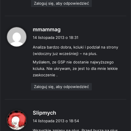
Zaloguj się, aby odpowiedzieć
p
mmammag
i
14 listopada 2013 o 18:31
s
Analiza bardzo dobra, kciuki i podział na strony
z
(widoczny juz wcześniej) – na plus.
e
:
Myślałem, ze GSP nie dostanie najwyższego
kciuka. Nie ukrywam, ze jest to dla mnie lekkie
zaskoczenie .
Zaloguj się, aby odpowiedzieć
p
Slipmych
i
14 listopada 2013 o 18:54
s
Wszystkie zmiany na plus. Przed burzą na plus.