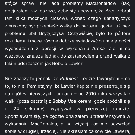
stójce sprawił nie lada problemy MacDonaldowi (tak,
obejrzałem raz jeszcze, żeby się upewnić, że
Ares
zebrał
tam kilka mocnych ciosów), wobec czego Kanadyjczyk
zmuszony był przenieść walkę do parteru, gdzie już bez
problemu ubił Brytyjczyka. Oczywiście, było to półtora
roku temu i może równie dobrze świadczyć o umiejętności
wychodzenia z opresji w wykonaniu
Aresa
, ale mimo
wszystko zmusza jednak do zastanowienia przed walką z
takim uderzaczem jak Robbie Lawler.
Nie znaczy to jednak, że
Ruthless
bedzie faworytem – co
to, to nie. Pamiętajmy, że Lawler kapitalnie prezentuje się
na ogół w pierwszych rundach – od 2010 roku wszystkie
walki (poza ostatnią z
Bobby Voelkerem
, gdzie spóźnił się
o 24 sekundy) wygrywał w pierwszej rundzie.
Spodziewam się, że będzie ona zatem ultradefensywna w
wykonaniu MacDonalda, a na więcej zacznie pozwalać
sobie w drugiej, trzeciej. Nie skreślam całkowicie Lawlera,