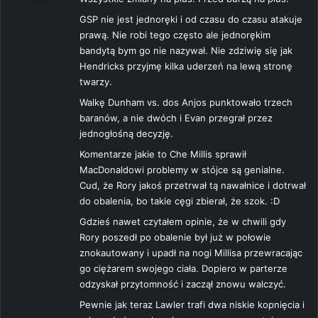
z
e
GSP nie jest jednoręki i od czasu do czasu atakuje
:
prawą. Nie robi tego często ale jednorękim
bandytą bym go nie nazywał. Nie zdziwię się jak
Hendricks przyjmę kilka uderzeń na lewą stronę
twarzy.
Walkę Dunham vs. dos Anjos punktowało trzech
baranów, a nie dwóch i Evan przegrał przez
jednogłośną decyzję.
Komentarze jakie to Che Millis sprawił
MacDonaldowi problemy w stójce są genialne.
Cud, że Rory jakoś przetrwał tą nawałnice i dotrwał
do obalenia, bo takie cęgi zbierał, że szok. :D
Gdzieś nawet czytałem opinie, że w chwili gdy
Rory poszedł po obalenie był już w połowie
znokautowany i upadł na nogi Millisa przewracając
go ciężarem swojego ciała. Dopiero w parterze
odzyskał przytomność i zaczął znowu walczyć.
Pewnie jak teraz Lawler trafi dwa niskie kopnięcia i