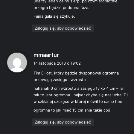
uderzy jeden celny sierp, po czym sromotnie
przegra będzie podobna faza.
Fajna gala się szykuje.
Zaloguj się, aby odpowiedzieć
p
mmaartur
i
14 listopada 2013 o 19:02
s
Tim Elliott, który będzie dysponował ogromną
z
przewagą zasięgu i wzrostu
e
:
hahahah 6 cm wzrostu a zasięgu tylko 4 cm – łał
tak to jest ogromna . najver chyba się nasłuchał TJ
w szklanej szczęce w której mówił to samo hee
ogromna to jak mieć 15 cm anie takie coś
Zaloguj się, aby odpowiedzieć