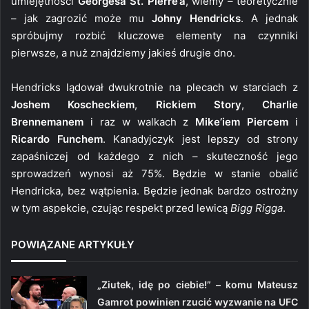
umiejętności
Georgesa St. Pierre’a
, wiemy – teoretycznie
– jak zagrozić może mu
Johny Hendricks
. A jednak
spróbujmy rozbić kluczowe elementy na czynniki
pierwsze, a nuż znajdziemy jakieś drugie dno.
Hendricks lądował dwukrotnie na plecach w starciach z
Joshem Koscheckiem
,
Rickiem Story
,
Charlie
Brennemanem
i raz w walkach z
Mike’iem Piercem
i
Ricardo Funchem
. Kanadyjczyk jest lepszy od strony
zapaśniczej od każdego z nich – skuteczność jego
sprowadzeń wynosi aż 75%. Będzie w stanie obalić
Hendricka, bez wątpienia. Będzie jednak bardzo ostrożny
w tym aspekcie, czując respekt przed lewicą
Bigg Rigga
.
POWIĄZANE ARTYKUŁY
„Ziutek, idę po ciebie!” – komu Mateusz
Gamrot powinien rzucić wyzwanie na UFC