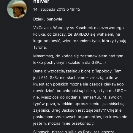
naiver
i
14 listopada 2013 o 19:45
s
Dzięki, panowie!
z
e
VaiCavalo, Woodley vs Koscheck ma czerwonego
:
kciuka, co znaczy, że BARDZO się wahałem, na
kogo postawić, więc rozumiem tych, którzy typują
Tyrona.
Mmammag, do końca się zastanawiałem nad tym
lekko pochylonym kciukiem dla GSP… :)
Dane o wzroście/zasięgu biorę z Tapology. Tam
jest 6/4. SzSz nie słuchałem – zresztą, o ile w
kwestiach polskich można się czegoś ciekawego
dowiedzieć, bo chłopaki są blisko, o tyle nt. UFC –
nie. Masz coś do dodania, mmaartur, nt. swoich
typów poza, w lekkim uproszczeniu, „sambiści są
zajebiści, Greg Jackson jest zajebisty”? Chętnie
posłucham rzeczowych argumentów, bo krowa nie
jestem, można mnie przekonać ;)
Slipmych, pisząc o Mills vs Rory, raz jeszcze