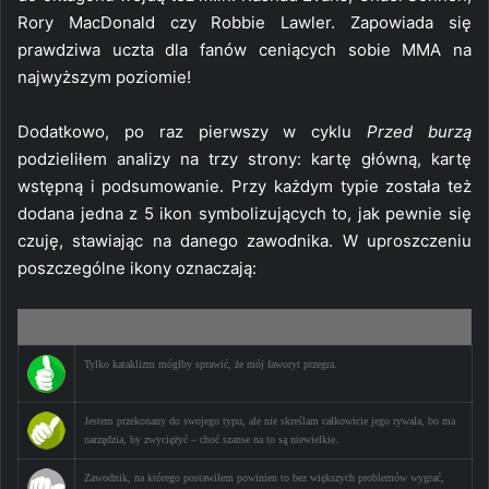
Rory MacDonald czy Robbie Lawler. Zapowiada się
prawdziwa uczta dla fanów ceniących sobie MMA na
najwyższym poziomie!
Dodatkowo, po raz pierwszy w cyklu
Przed burzą
podzieliłem analizy na trzy strony: kartę główną, kartę
wstępną i podsumowanie. Przy każdym typie została też
dodana jedna z 5 ikon symbolizujących to, jak pewnie się
czuję, stawiając na danego zawodnika. W uproszczeniu
poszczególne ikony oznaczają:
Ikona
Opis
Tylko kataklizm mógłby sprawić, że mój faworyt przegra.
Jestem przekonany do swojego typu, ale nie skreślam całkowicie jego rywala, bo ma
narzędzia, by zwyciężyć – choć szanse na to są niewielkie.
Zawodnik, na którego postawiłem powinien to bez większych problemów wygrać,