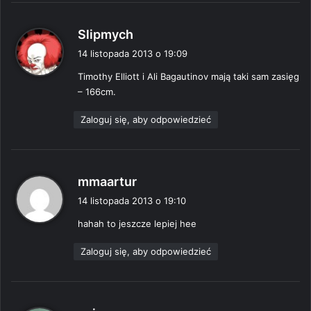
p
Slipmych
i
14 listopada 2013 o 19:09
s
Timothy Elliott i Ali Bagautinov mają taki sam zasięg
z
– 166cm.
e
:
Zaloguj się, aby odpowiedzieć
p
mmaartur
i
14 listopada 2013 o 19:10
s
hahah to jeszcze lepiej hee
z
e
Zaloguj się, aby odpowiedzieć
:
p