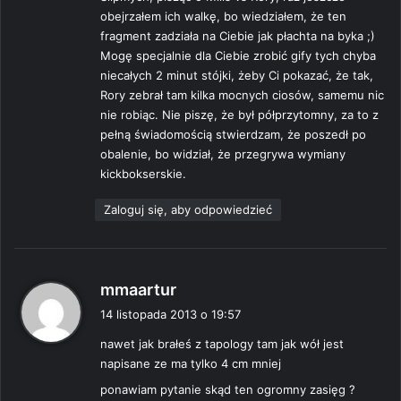
obejrzałem ich walkę, bo wiedziałem, że ten
fragment zadziała na Ciebie jak płachta na byka ;)
Mogę specjalnie dla Ciebie zrobić gify tych chyba
niecałych 2 minut stójki, żeby Ci pokazać, że tak,
Rory zebrał tam kilka mocnych ciosów, samemu nic
nie robiąc. Nie piszę, że był półprzytomny, za to z
pełną świadomością stwierdzam, że poszedł po
obalenie, bo widział, że przegrywa wymiany
kickbokserskie.
Zaloguj się, aby odpowiedzieć
p
mmaartur
i
14 listopada 2013 o 19:57
s
nawet jak brałeś z tapology tam jak wół jest
z
napisane ze ma tylko 4 cm mniej
e
:
ponawiam pytanie skąd ten ogromny zasięg ?