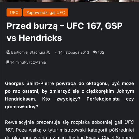
UFC
Zapowiedzi gal UFC
Przed burzą – UFC 167, GSP
vs Hendricks
Follow
Bartłomiej Stachura
14 listopada 2013
102
on
14 minut(y) czytania
X
Georges Saint-Pierre powraca do oktagonu, być może
po raz ostatni, by zmierzyć się z ciężkorękim Johnym
Hendricksem. Kto zwycięży? Perfekcjonista czy
gromowładny?
Rewelacyjnie prezentuje się rozpiska sobotniej gali
UFC
167
. Poza walką o tytuł mistrzowski kategorii półśredniej
do oktagonu wejdą też m.in. Rashad Evans, Chael Sonnen,