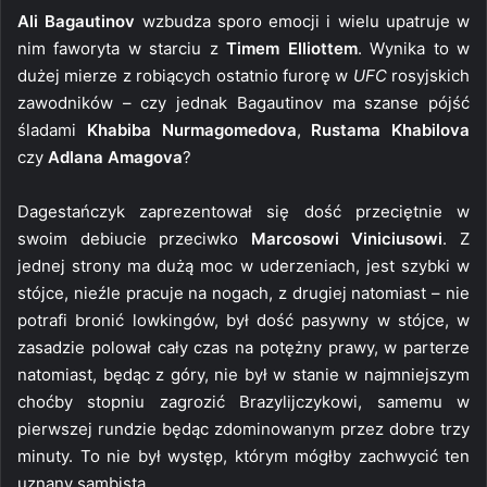
Ali Bagautinov
wzbudza sporo emocji i wielu upatruje w
nim faworyta w starciu z
Timem Elliottem
. Wynika to w
dużej mierze z robiących ostatnio furorę w
UFC
rosyjskich
zawodników – czy jednak Bagautinov ma szanse pójść
śladami
Khabiba Nurmagomedova
,
Rustama Khabilova
czy
Adlana Amagova
?
Dagestańczyk zaprezentował się dość przeciętnie w
swoim debiucie przeciwko
Marcosowi Viniciusowi
. Z
jednej strony ma dużą moc w uderzeniach, jest szybki w
stójce, nieźle pracuje na nogach, z drugiej natomiast – nie
potrafi bronić lowkingów, był dość pasywny w stójce, w
zasadzie polował cały czas na potężny prawy, w parterze
natomiast, będąc z góry, nie był w stanie w najmniejszym
choćby stopniu zagrozić Brazylijczykowi, samemu w
pierwszej rundzie będąc zdominowanym przez dobre trzy
minuty. To nie był występ, którym mógłby zachwycić ten
uznany sambista.