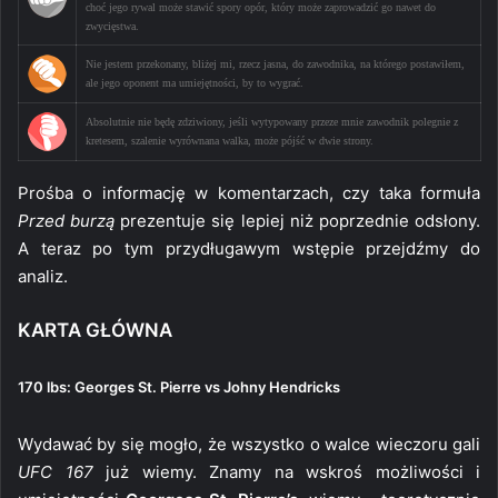
choć jego rywal może stawić spory opór, który może zaprowadzić go nawet do
zwycięstwa.
Nie jestem przekonany, bliżej mi, rzecz jasna, do zawodnika, na którego postawiłem,
ale jego oponent ma umiejętności, by to wygrać.
Absolutnie nie będę zdziwiony, jeśli wytypowany przeze mnie zawodnik polegnie z
kretesem, szalenie wyrównana walka, może pójść w dwie strony.
Prośba o informację w komentarzach, czy taka formuła
Przed burzą
prezentuje się lepiej niż poprzednie odsłony.
A teraz po tym przydługawym wstępie przejdźmy do
analiz.
KARTA GŁÓWNA
170 lbs: Georges St. Pierre vs Johny Hendricks
Wydawać by się mogło, że wszystko o walce wieczoru gali
UFC 167
już wiemy. Znamy na wskroś możliwości i