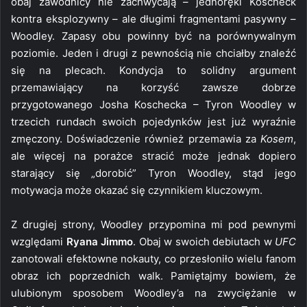
obaj zawodnicy nie zachwycają – jednoręki Koscheck
kontra eksplozywny – ale długimi fragmentami pasywny –
Woodley. Zapasy obu powinny być na porównywalnym
poziomie. Jeden i drugi z pewnością nie chciałby znaleźć
się na plecach. Kondycja to solidny argument
przemawiający na korzyść zawsze dobrze
przygotowanego Josha Koschecka – Tyron Woodley w
trzecich rundach swoich pojedynków jest już wyraźnie
zmęczony. Doświadczenie również przemawia za
Kosem
,
ale więcej na porażce stracić może jednak dopiero
starający się „dorobić” Tyron Woodley, stąd jego
motywacja może okazać się czynnikiem kluczowym.
Z drugiej strony, Woodley przypomina mi pod pewnymi
względami
Ryana Jimmo
. Obaj w swoich debiutach w
UFC
zanotowali efektowne nokauty, co przesłoniło wielu fanom
obraz ich poprzednich walk. Pamiętajmy bowiem, że
ulubionym sposobem Woodley’a na zwyciężanie w