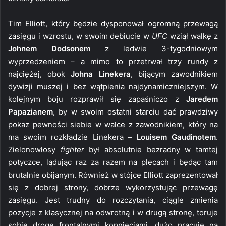
Tim Elliott, który będzie dysponował ogromną przewagą
zasięgu i wzrostu, w swoim debiucie w
UFC
wziął walkę z
Johnem Dodsonem
z ledwie 3-tygodniowym
wyprzedzeniem – a mimo to przetrwał trzy rundy z
najciężej, obok
Johna Linekera
, bijącym zawodnikiem
dywizji muszej i bez wątpienia najdynamiczniejszym. W
kolejnym boju rozprawił się zapaśniczo z
Jaredem
Papazianem
, by w swoim ostatni starciu dać prawdziwy
pokaz pewności siebie w walce z zawodnikiem, który na
ma swoim rozkładzie Linekera –
Louisem Gaudinotem
.
Zielonowłosy
fighter
był absolutnie bezradny w tamtej
potyczce, lądując raz za razem na plecach i będąc tam
brutalnie obijanym. Również w stójce Elliott zaprezentował
się z dobrej strony, dobrze wykorzystując przewagę
zasięgu. Jest trudny do rozczytania, ciągle zmienia
pozycje z klasycznej na odwrotną i w drugą stronę, toruje
sobie drogę frontalnymi kopnięciami, dużo pracuje na