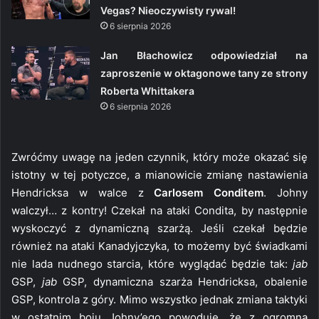
Vegas? Nieoczywisty rywal!
6 sierpnia 2026
Jan Błachowicz odpowiedział na
zaproszenie w oktagonowe tany ze strony
Roberta Whittakera
6 sierpnia 2026
Zwróćmy uwagę na jeden czynnik, który może okazać się
istotny w tej potyczce, a mianowicie zmianę nastawienia
Hendricksa w walce z
Carlosem Conditem
. Johny
walczył… z kontry! Czekał na ataki Condita, by następnie
wyskoczyć z dynamiczną szarżą. Jeśli czekał będzie
również na ataki Kanadyjczyka, to możemy być świadkami
nie lada nudnego starcia, które wyglądać będzie tak:
jab
GSP,
jab
GSP, dynamiczna szarża Hendricksa, obalenie
GSP, kontrola z góry. Mimo wszystko jednak zmiana taktyki
w ostatnim boju Johny’ego powoduje, że z ogromną