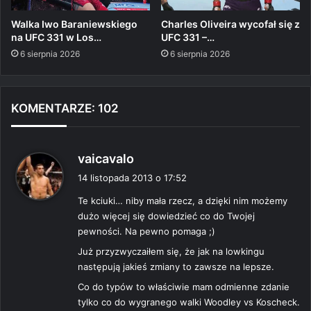
Walka Iwo Baraniewskiego
Charles Oliveira wycofał się z
na UFC 331 w Los…
UFC 331 –…
6 sierpnia 2026
6 sierpnia 2026
KOMENTARZE: 102
p
vaicavalo
i
14 listopada 2013 o 17:52
s
Te kciuki… niby mała rzecz, a dzięki nim możemy
z
dużo więcej się dowiedzieć co do Twojej
e
pewności. Na pewno pomaga ;)
:
Już przyzwyczaiłem się, że jak na lowkingu
następują jakieś zmiany to zawsze na lepsze.
Co do typów to właściwie mam odmienne zdanie
tylko co do wygranego walki Woodley vs Koscheck.