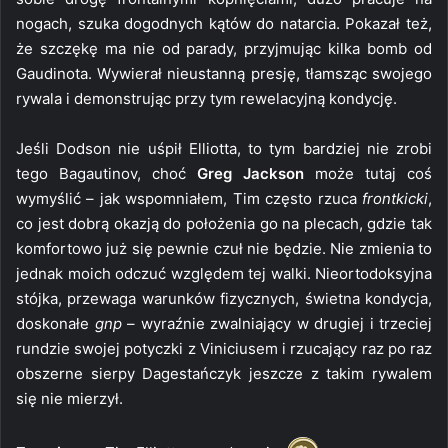
nogach, szuka dogodnych kątów do natarcia. Pokazał też,
że szczękę ma nie od parady, przyjmując kilka bomb od
Gaudinota. Wywierał nieustanną presję, tłamsząc swojego
rywala i demonstrując przy tym rewelacyjną kondycję.
Jeśli Dodson nie uśpił Elliotta, to tym bardziej nie zrobi
tego Bagautinov, choć
Greg Jackson
może tutaj coś
wymyślić – jak wspomniałem, Tim często rzuca
frontkicki
,
co jest dobrą okazją do położenia go na plecach, gdzie tak
komfortowo już się pewnie czuł nie będzie. Nie zmienia to
jednak moich odczuć względem tej walki. Nieortodoksyjna
stójka, przewaga warunków fizycznych, świetna kondycja,
doskonałe
gnp
– wyraźnie zwalniający w drugiej i trzeciej
rundzie swojej potyczki z Viniciusem i rzucający raz po raz
obszerne sierpy Dagestańczyk jeszcze z takim rywalem
się nie mierzył.