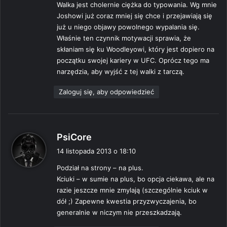
Walka jest cholernie ciężka do typowania. Wg mnie
Joshowi już coraz mniej się chce i przejawiają się
już u niego objawy powolnego wypalania się.
Właśnie ten czynnik motywacji sprawia, że
skłaniam się ku Woodleyowi, który jest dopiero na
początku swojej kariery w UFC. Oprócz tego ma
narzędzia, aby wyjść z tej walki z tarczą.
Zaloguj się, aby odpowiedzieć
p
PsiCore
i
14 listopada 2013 o 18:10
s
Podział na strony – na plus.
z
Kciuki – w sumie na plus, bo opcja ciekawa, ale na
e
razie jeszcze mnie zmylają (szczególnie kciuk w
:
dół ;) Zapewne kwestia przyzwyczajenia, bo
generalnie w niczym nie przeszkadzają.