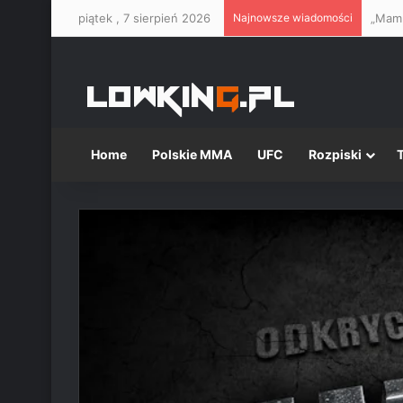
piątek , 7 sierpień 2026
Najnowsze wiadomości
Home
Polskie MMA
UFC
Rozpiski