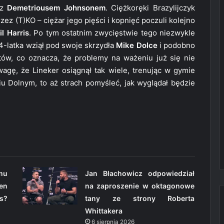
 z
Demetriousem Johnsonem
. Ciężkoręki Brazylijczyk
zez (T)KO – ciężar jego pięści i kopnięć poczuli kolejno
il Harris
. Po tym ostatnim zwycięstwie tego niezwykle
-latka wziął pod swoje skrzydła
Mike Dolce
i podobno
tów, co oznacza, że problemy na ważeniu już się nie
gę, że Lineker osiągnął tak wiele, trenując w gymie
 Dolnym, to aż strach pomyśleć, jak wyglądał będzie
omu
Jan Błachowicz odpowiedział
en
na zaproszenie w oktagonowe
s?
tany ze strony Roberta
Whittakera
6 sierpnia 2026