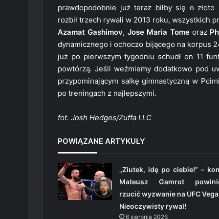
prawdopodobnie już teraz biłby się o złoto
rozbił trzech rywali w 2013 roku, wszystkich pr
Azamat Gashimov
,
Jose Maria Tome
oraz
Ph
dynamicznego i ochoczo bijącego na korpus 24
już po pierwszym tygodniu schudł on 11 fun
powtórzą. Jeśli weźmiemy dodatkowo pod uwa
przypominającym salkę gimnastyczną w Pcimiu
po treningach z najlepszymi.
fot. Josh Hedges/Zuffa LLC
POWIĄZANE ARTYKUŁY
„Ziutek, idę po ciebie!” – k
Mateusz Gamrot powini
rzucić wyzwanie na UFC Vega
Nieoczywisty rywal!
6 sierpnia 2026