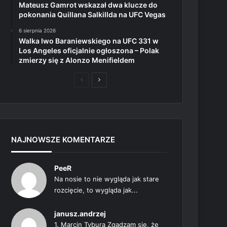
Mateusz Gamrot wskazał dwa klucze do
pokonania Quillana Salkillda na UFC Vegas
6 sierpnia 2026
Walka Iwo Baraniewskiego na UFC 331 w
Los Angeles oficjalnie ogłoszona – Polak
zmierzy się z Alonzo Menifieldem
Poprzednia
Następna
strona
strona
NAJNOWSZE KOMENTARZE
PeeR
Na nosie to nie wygląda jak stare
rozcięcie, to wygląda jak...
janusz.andrzej
1. Marcin Tybura Zgadzam się, że