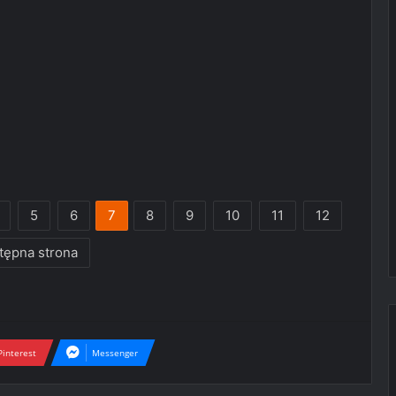
5
6
7
8
9
10
11
12
tępna strona
Pinterest
Messenger