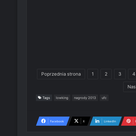
Poprzednia strona
1
2
3
4
Nas
Tags
lowking
nagrody 2013
ufc
Facebook
X
LinkedIn