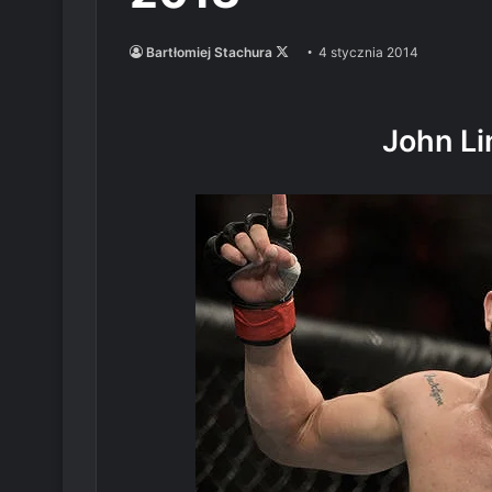
Follow
Bartłomiej Stachura
4 stycznia 2014
on
X
John Li