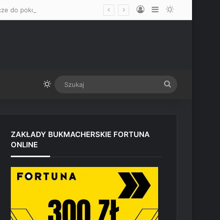
Log In
Sidebar
Switch skin
„Mam nadzieję, że okaże się mężczyzną” – Mateusz Gamrot wskazał dwa klucze do pokonania Quillana Salkillda na UFC Vegas
Switch skin
Szukaj
ZAKŁADY BUKMACHERSKIE FORTUNA
ONLINE