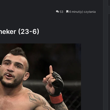
53
6 minut(y) czytania
neker (23-6)