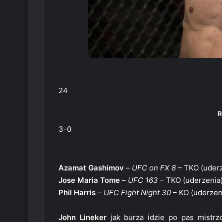
24
R
3-0
Azamat Gashimov
–
UFC on FX 8
– TKO (uderz
Jose Maria Tome
–
UFC 163
– TKO (uderzenia
Phil Harris
–
UFC Fight Night 30
– KO (uderzen
John Lineker
jak burza idzie po pas mistrz