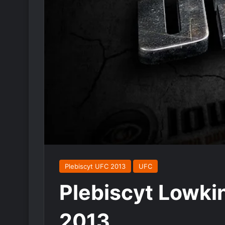
Plebiscyt UFC 2013
UFC
Plebiscyt Lowkin
2013