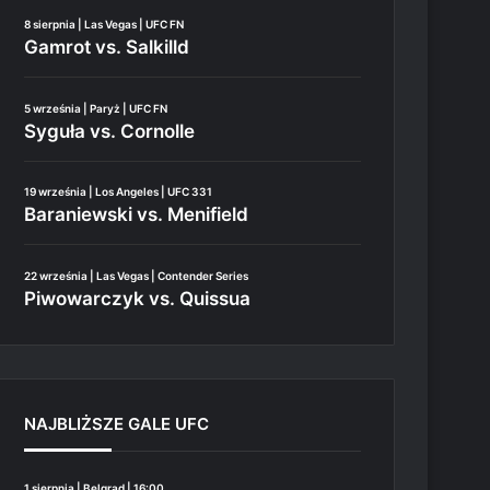
8 sierpnia | Las Vegas | UFC FN
Gamrot vs. Salkilld
5 września | Paryż | UFC FN
Syguła vs. Cornolle
19 września | Los Angeles | UFC 331
Baraniewski vs. Menifield
22 września | Las Vegas | Contender Series
Piwowarczyk vs. Quissua
NAJBLIŻSZE GALE UFC
1 sierpnia | Belgrad | 16:00