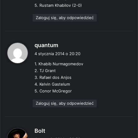
5. Rustam Khabilov (2-0)
Zaloguj się, aby odpowiedzieć
p
quantum
i
4 stycznia 2014 o 20:20
s
1. Khabib Nurmagomedov
z
2. TJ Grant
e
3. Rafael dos Anjos
:
4. Kelvin Gastelum
5. Conor McGregor
Zaloguj się, aby odpowiedzieć
p
Bolt
i