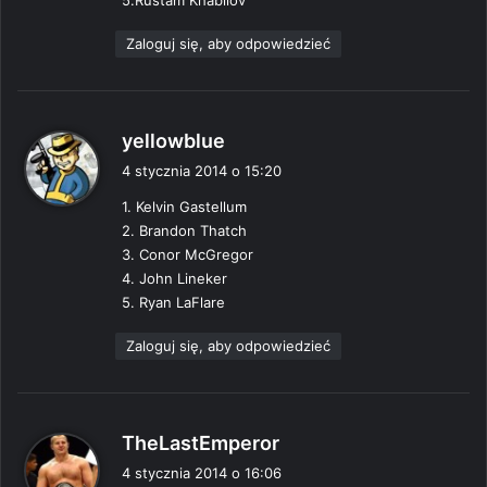
Zaloguj się, aby odpowiedzieć
p
yellowblue
i
4 stycznia 2014 o 15:20
s
1. Kelvin Gastellum
z
2. Brandon Thatch
e
3. Conor McGregor
:
4. John Lineker
5. Ryan LaFlare
Zaloguj się, aby odpowiedzieć
p
TheLastEmperor
i
4 stycznia 2014 o 16:06