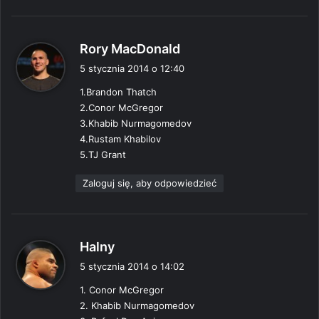
p
Rory MacDonald
i
5 stycznia 2014 o 12:40
s
1.Brandon Thatch
z
2.Conor McGregor
e
3.Khabib Nurmagomedov
:
4.Rustam Khabilov
5.TJ Grant
Zaloguj się, aby odpowiedzieć
p
Halny
i
5 stycznia 2014 o 14:02
s
1. Conor McGregor
z
2. Khabib Nurmagomedov
e