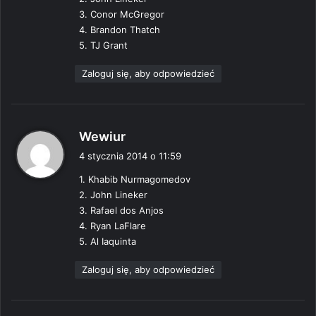
e
3. Conor McGregor
:
4. Brandon Thatch
5. TJ Grant
Zaloguj się, aby odpowiedzieć
p
Wewiur
i
4 stycznia 2014 o 11:59
s
1. Khabib Nurmagomedov
z
2. John Lineker
e
3. Rafael dos Anjos
:
4. Ryan LaFlare
5. Al Iaquinta
Zaloguj się, aby odpowiedzieć