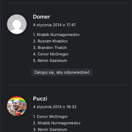
p
Domer
i
4 stycznia 2014 o 17:47
s
1. Khabib Nurmagomedov
z
2. Rustam Khabilov
e
3. Brandon Thatch
:
4. Conor McGregor
5. Kelvin Gastelum
Zaloguj się, aby odpowiedzieć
p
Puczi
i
4 stycznia 2014 o 18:33
s
1. Conor McGregor
z
2. Khabib Nurmagomedov
e
3. Kelvin Gastelum
: