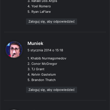
3. Rafael Dos Anjos
:
4. Yoel Romero
5. Ryan LaFlare
Zaloguj się, aby odpowiedzieć
p
Muniek
i
5 stycznia 2014 o 15:18
s
1. Khabib Nurmagomedov
z
2. Conor McGregor
e
3. TJ Grant
:
4. Kelvin Gastelum
5. Brandon Thatch
Zaloguj się, aby odpowiedzieć