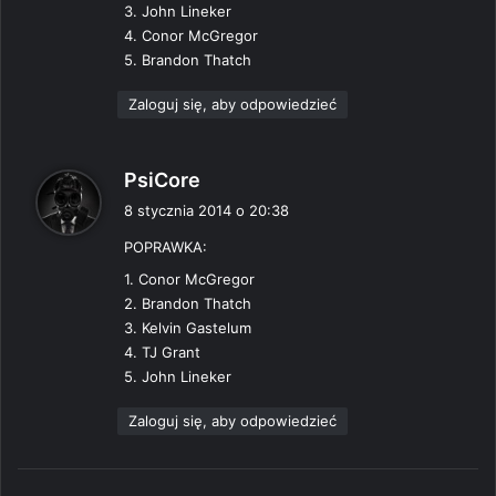
3. John Lineker
:
4. Conor McGregor
5. Brandon Thatch
Zaloguj się, aby odpowiedzieć
p
PsiCore
i
8 stycznia 2014 o 20:38
s
POPRAWKA:
z
e
1. Conor McGregor
:
2. Brandon Thatch
3. Kelvin Gastelum
4. TJ Grant
5. John Lineker
Zaloguj się, aby odpowiedzieć