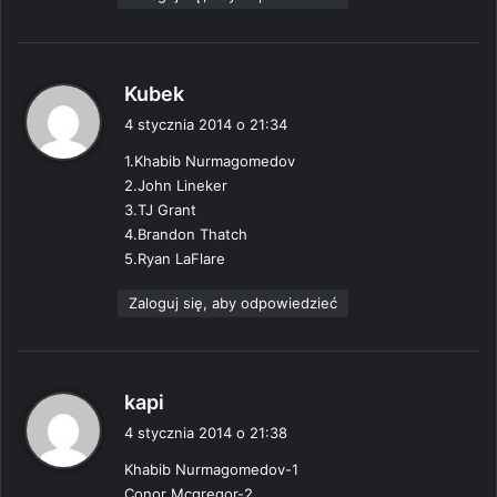
p
Kubek
i
4 stycznia 2014 o 21:34
s
1.Khabib Nurmagomedov
z
2.John Lineker
e
3.TJ Grant
:
4.Brandon Thatch
5.Ryan LaFlare
Zaloguj się, aby odpowiedzieć
p
kapi
i
4 stycznia 2014 o 21:38
s
Khabib Nurmagomedov-1
z
Conor Mcgregor-2