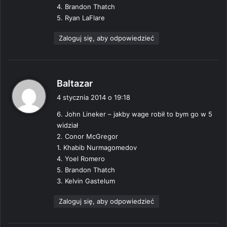
4. Brandon Thatch
5. Ryan LaFlare
Zaloguj się, aby odpowiedzieć
p
Baltazar
i
4 stycznia 2014 o 19:18
s
6. John Lineker – jakby wage robił to bym go w 5
z
widział
e
2. Conor McGregor
:
1. Khabib Nurmagomedov
4. Yoel Romero
5. Brandon Thatch
3. Kelvin Gastelum
Zaloguj się, aby odpowiedzieć