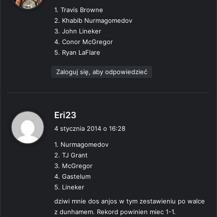
s
1. Travis Browne
z
2. Khabib Nurmagomedov
e
3. John Lineker
:
4. Conor McGregor
5. Ryan LaFlare
Zaloguj się, aby odpowiedzieć
p
Eri23
i
4 stycznia 2014 o 16:28
s
1. Nurmagomedov
z
2. TJ Grant
e
3. McGregor
:
4. Gastelum
5. Lineker
dziwi mnie dos anjos w tym zestawieniu po walce
z dunhamem. Rekord powinien miec 1-1.