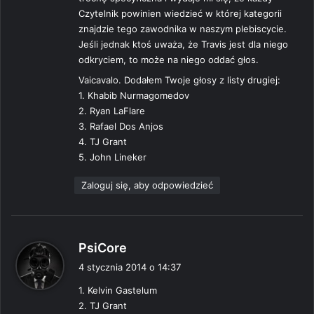
Czytelnik powinien wiedzieć w której kategorii
znajdzie tego zawodnika w naszym plebiscycie.
Jeśli jednak ktoś uważa, że Travis jest dla niego
odkryciem, to może na niego oddać głos.
Vaicavalo. Dodałem Twoje głosy z listy drugiej:
1. Khabib Nurmagomedov
2. Ryan LaFlare
3. Rafael Dos Anjos
4. TJ Grant
5. John Lineker
Zaloguj się, aby odpowiedzieć
p
PsiCore
i
4 stycznia 2014 o 14:37
s
1. Kelvin Gastelum
z
2. TJ Grant
e