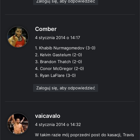
Zaloguj się, aby odpowiedzieć
p
Comber
i
4 stycznia 2014 o 14:17
s
1. Khabib Nurmagomedov (3-0)
z
2. Kelvin Gastelum (2-0)
e
3. Brandon Thatch (2-0)
:
4. Conor McGregor (2-0)
5. Ryan LaFlare (3-0)
Zaloguj się, aby odpowiedzieć
p
vaicavalo
i
4 stycznia 2014 o 14:32
s
W takim razie mój poprzedni post do kasacji, Travis
z