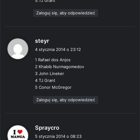
5.TJ Grant
Zaloguj się, aby odpowiedzieć
p
steyr
i
4 stycznia 2014 o 23:12
s
1 Rafael dos Anjos
z
2 Khabib Nurmagomedov
e
3 John Lineker
:
4 TJ Grant
5 Conor McGregor
Zaloguj się, aby odpowiedzieć
p
Spraycro
i
5 stycznia 2014 o 08:23