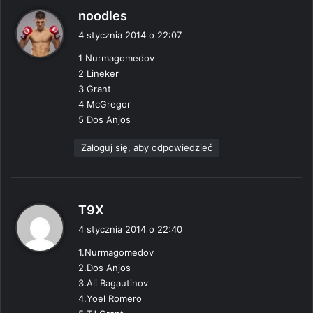
p
noodles
i
4 stycznia 2014 o 22:07
s
1 Nurmagomedov
z
2 Lineker
e
3 Grant
:
4 McGregor
5 Dos Anjos
Zaloguj się, aby odpowiedzieć
p
T9X
i
4 stycznia 2014 o 22:40
s
1.Nurmagomedov
z
2.Dos Anjos
e
3.Ali Bagautinov
:
4.Yoel Romero