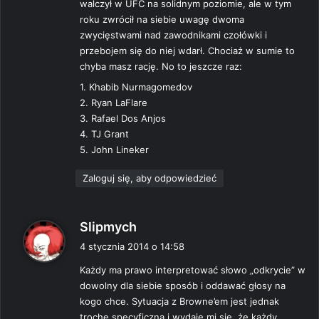
walczył w UFC na solidnym poziomie, ale w tym
e
roku zwrócił na siebie uwagę dwoma
:
zwycięstwami nad zawodnikami czołówki i
przebojem się do niej wdarł. Chociaż w sumie to
chyba masz rację. No to jeszcze raz:
1. Khabib Nurmagomedov
2. Ryan LaFlare
3. Rafael Dos Anjos
4. TJ Grant
5. John Lineker
Zaloguj się, aby odpowiedzieć
p
Slipmych
i
4 stycznia 2014 o 14:58
s
Każdy ma prawo interpretować słowo „odkrycie” w
z
dowolny dla siebie sposób i oddawać głosy na
e
kogo chce. Sytuacja z Browne’em jest jednak
:
trochę specyficzna i wydaje mi się, że każdy