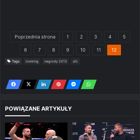
Poprzednia strona
1
2
3
4
5
6
7
8
9
10
11
12
Tags
lowking
nagrody 2013
ufc
POWIĄZANE ARTYKUŁY