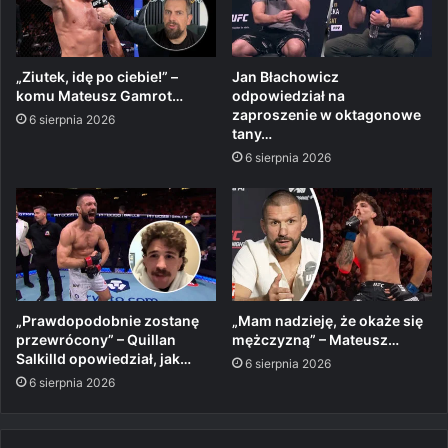
„Ziutek, idę po ciebie!” –
Jan Błachowicz
komu Mateusz Gamrot…
odpowiedział na
zaproszenie w oktagonowe
6 sierpnia 2026
tany…
6 sierpnia 2026
„Prawdopodobnie zostanę
„Mam nadzieję, że okaże się
przewrócony” – Quillan
mężczyzną” – Mateusz…
Salkilld opowiedział, jak…
6 sierpnia 2026
6 sierpnia 2026