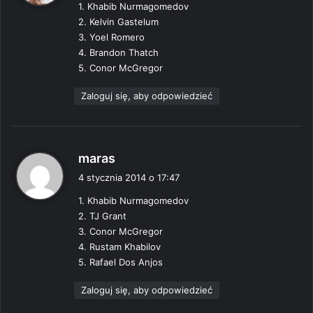
1. Khabib Nurmagomedov
z
2. Kelvin Gastelum
e
3. Yoel Romero
:
4. Brandon Thatch
5. Conor McGregor
Zaloguj się, aby odpowiedzieć
p
maras
i
4 stycznia 2014 o 17:47
s
1. Khabib Nurmagomedov
z
2. TJ Grant
e
3. Conor McGregor
:
4. Rustam Khabilov
5. Rafael Dos Anjos
Zaloguj się, aby odpowiedzieć