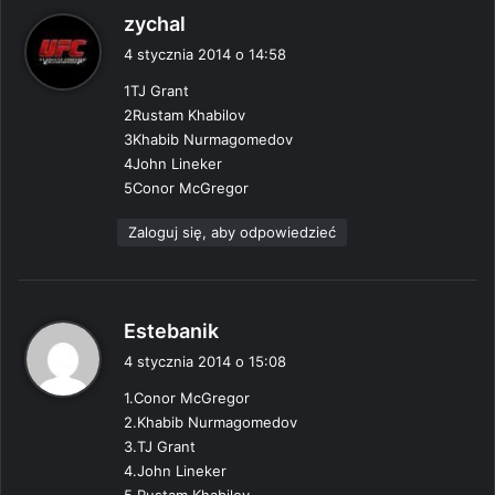
p
zychal
i
4 stycznia 2014 o 14:58
s
1TJ Grant
z
2Rustam Khabilov
e
3Khabib Nurmagomedov
:
4John Lineker
5Conor McGregor
Zaloguj się, aby odpowiedzieć
p
Estebanik
i
4 stycznia 2014 o 15:08
s
1.Conor McGregor
z
2.Khabib Nurmagomedov
e
3.TJ Grant
:
4.John Lineker
5.Rustam Khabilov