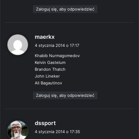
Zaloguj się, aby odpowiedzieć
p
maerkx
i
4 stycznia 2014 o 17:17
s
Khabib Nurmagomedov
z
Kelvin Gastelum
e
Brandon Thatch
:
John Lineker
Ali Bagautinov
Zaloguj się, aby odpowiedzieć
p
dssport
i
4 stycznia 2014 o 17:35
s