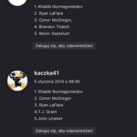
s
1. Khabib Nurmagomedov
z
2. Ryan LaFlare
e
3. Conor McGregor,
:
4. Brandon Thatch
5. Kelvin Gastelum
Zaloguj się, aby odpowiedzieć
p
kaczka41
i
5 stycznia 2014 o 08:40
s
1. Khabib Nurmagomedov
z
2. Conor McGregor
e
3. Ryan LaFlare
:
4.T.J. Grant
5.John Lineker
Zaloguj się, aby odpowiedzieć