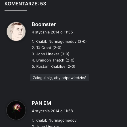
KOMENTARZE: 53
p
Boomster
i
4 stycznia 2014 o 11:55
s
1. Khabib Nurmagomedov (3-0)
z
2. TJ Grant (2-0)
e
3. John Lineker (3-0)
:
4. Brandon Thatch (2-0)
5. Rustam Khabilov (2-0)
Zaloguj się, aby odpowiedzieć
p
PAN EM
i
4 stycznia 2014 o 11:58
s
1. Khabib Nurmagomedov
z
2. John Lineker