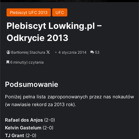
Plebiscyt UFC 2013
UFC
Plebiscyt Lowking.pl –
Odkrycie 2013
Follow
Bartłomiej Stachura
4 stycznia 2014
53
on
6 minut(y) czytania
X
Podsumowanie
Poniżej pełna lista zaproponowanych przez nas nokautów
(w nawiasie rekord za 2013 rok).
Rafael dos Anjos
(2-0)
Kelvin Gastelum
(2-0)
TJ Grant
(2-0)