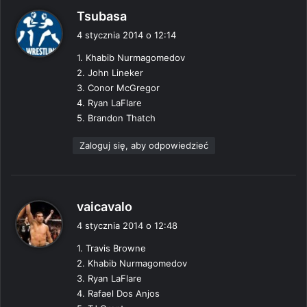
p
Tsubasa
i
4 stycznia 2014 o 12:14
s
1. Khabib Nurmagomedov
z
2. John Lineker
e
3. Conor McGregor
:
4. Ryan LaFlare
5. Brandon Thatch
Zaloguj się, aby odpowiedzieć
p
vaicavalo
i
4 stycznia 2014 o 12:48
s
1. Travis Browne
z
2. Khabib Nurmagomedov
e
3. Ryan LaFlare
:
4. Rafael Dos Anjos