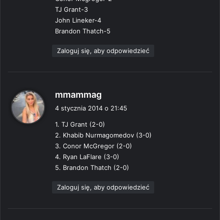
e
TJ Grant-3
:
John Lineker-4
Brandon Thatch-5
Zaloguj się, aby odpowiedzieć
p
mmammag
i
4 stycznia 2014 o 21:45
s
1. TJ Grant (2-0)
z
2. Khabib Nurmagomedov (3-0)
e
3. Conor McGregor (2-0)
:
4. Ryan LaFlare (3-0)
5. Brandon Thatch (2-0)
Zaloguj się, aby odpowiedzieć