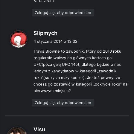
5. TJ Grant
Zaloguj się, aby odpowiedzieć
p
Slipmych
i
4 stycznia 2014 o 13:32
s
Travis Browne to zawodnik, który od 2010 roku
z
regularnie walczy na głównych kartach gal
e
UFC(poza galą UFC 145), dlatego będzie u nas
:
jednym z kandydatów w kategorii „zawodnik
roku”(sorry za mały spoiler). Jesteś pewny, że
chcesz go zostawić w kategorii „odkrycie roku” na
pierwszym miejscu?
Zaloguj się, aby odpowiedzieć
p
Visu