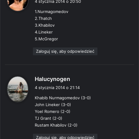
4 stycznia 2014 o 20:50
s
1.Nurmagomedov
z
2.Thatch
e
3.Khabilov
:
4.Lineker
5.McGregor
Zaloguj się, aby odpowiedzieć
p
Halucynogen
i
4 stycznia 2014 o 21:14
s
Khabib Nurmagomedov (3-0)
z
John Lineker (3-0)
e
Yoel Romero (2-0)
:
TJ Grant (2-0)
Rustam Khabilov (2-0)
Zaloguj się, aby odpowiedzieć