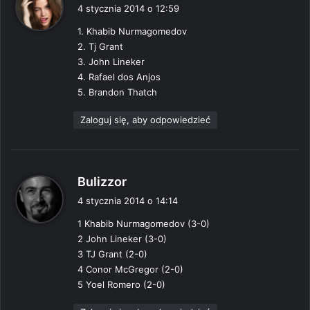
i
4 stycznia 2014 o 12:59
s
1. Khabib Nurmagomedov
z
2. Tj Grant
e
3. John Lineker
:
4. Rafael dos Anjos
5. Brandon Thatch
Zaloguj się, aby odpowiedzieć
p
Bulizzor
i
4 stycznia 2014 o 14:14
s
1 Khabib Nurmagomedov (3-0)
z
2 John Lineker (3-0)
e
3 TJ Grant (2-0)
:
4 Conor McGregor (2-0)
5 Yoel Romero (2-0)