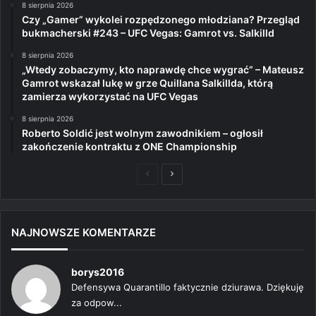
8 sierpnia 2026
Czy „Gamer” wykolei rozpędzonego młodziana? Przegląd
bukmacherski #243 – UFC Vegas: Gamrot vs. Salkilld
8 sierpnia 2026
„Wtedy zobaczymy, kto naprawdę chce wygrać” – Mateusz
Gamrot wskazał lukę w grze Quillana Salkillda, którą
zamierza wykorzystać na UFC Vegas
8 sierpnia 2026
Roberto Soldić jest wolnym zawodnikiem – ogłosił
zakończenie kontraktu z ONE Championship
Poprzednia
Następna
strona
strona
NAJNOWSZE KOMENTARZE
borys2016
Defensywa Quarantillo faktycznie dziurawa. Dziękuję
za odpow...