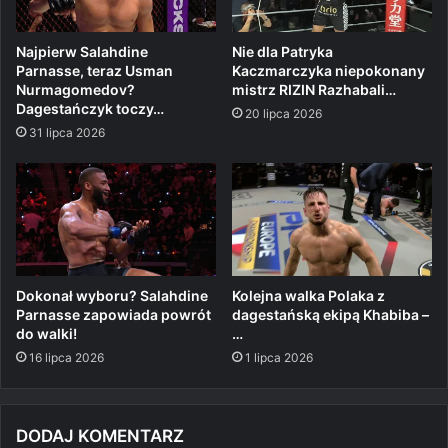
Najpierw Salahdine
Nie dla Patryka
Parnasse, teraz Usman
Kaczmarczyka niepokonany
Nurmagomedov?
mistrz RIZIN Razhabali…
Dagestańczyk toczy…
20 lipca 2026
31 lipca 2026
Dokonał wyboru? Salahdine
Kolejna walka Polaka z
Parnasse zapowiada powrót
dagestańską ekipą Khabiba –
do walki!
…
16 lipca 2026
1 lipca 2026
DODAJ KOMENTARZ