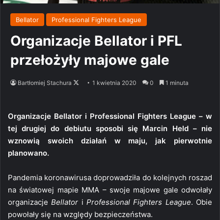
Bellator
Professional Fighters League
Organizacje Bellator i PFL
przełożyły majowe gale
Follow
Bartłomiej Stachura
1 kwietnia 2020
0
1 minuta
on
X
Organizacje Bellator i Professional Fighters League – w
tej drugiej do debiutu sposobi się Marcin Held – nie
wznowią swoich działań w maju, jak pierwotnie
planowano.
Pandemia koronawirusa doprowadziła do kolejnych roszad
na światowej mapie MMA – swoje majowe gale odwołały
organizacje
Bellator
i
Professional Fighters League
. Obie
powołały się na względy bezpieczeństwa.