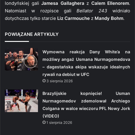
londyńskiej gali
Jamesa Gallaghera
z
Calem Ellenorem
.
Natomiast w rozpisce gali
Bellator 243
widniało
dotychczas tylko starcie
Liz Carmouche
z
Mandy Bohm
.
POWIĄZANE ARTYKUŁY
Wymowna reakcja Dany White’a na
możliwy angaż Usmana Nurmagomedova
– dagestańska ekipa wskazuje idealnych
rywali na debiut w UFC
3 sierpnia 2026
Brazylijskie kopnięcie! Usman
Nurmagomedov zdemolował Archiego
Colgana w walce wieczoru PFL Nowy Jork
(VIDEO)
1 sierpnia 2026