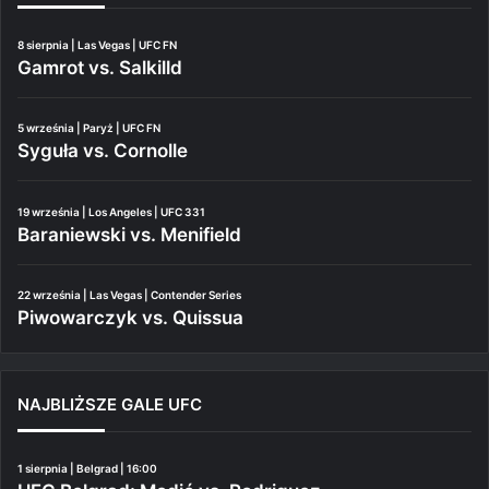
8 sierpnia | Las Vegas | UFC FN
Gamrot vs. Salkilld
5 września | Paryż | UFC FN
Syguła vs. Cornolle
19 września | Los Angeles | UFC 331
Baraniewski vs. Menifield
22 września | Las Vegas | Contender Series
Piwowarczyk vs. Quissua
NAJBLIŻSZE GALE UFC
1 sierpnia | Belgrad | 16:00