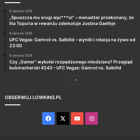
8 sierpnia 2026
„Spuszcza mu srogi wpi***ol” – menadżer przekonany, że
Ilia Topuria w rewanżu zdemoluje Justina Gaethje
8 sierpnia 2026
UFC Vegas: Gamrot vs. Salkilld – wyniki i relacja na żywo od
23:00
8 sierpnia 2026
Czy „Gamer” wykolei rozpędzonego młodziana? Przegląd
bukmacherski #243 – UFC Vegas: Gamrot vs. Salkilld
Poprzednia
Następna
strona
strona
OBSERWUJ LOWKING.PL
Facebook
X
YouTube
Instagram