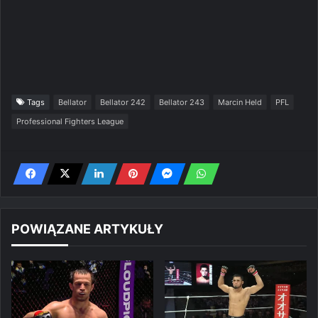
Tags
Bellator
Bellator 242
Bellator 243
Marcin Held
PFL
Professional Fighters League
POWIĄZANE ARTYKUŁY