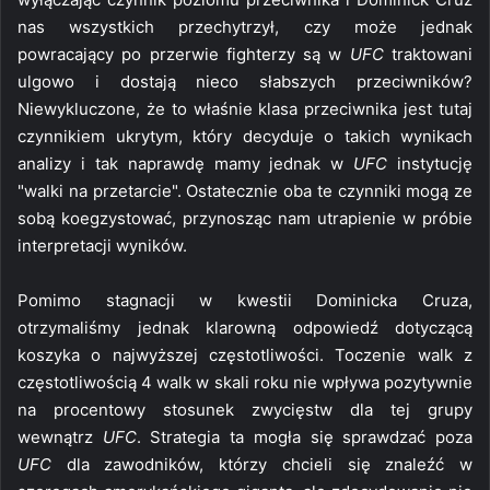
nas wszystkich przechytrzył, czy może jednak
powracający po przerwie fighterzy są w
UFC
traktowani
ulgowo i dostają nieco słabszych przeciwników?
Niewykluczone, że to właśnie klasa przeciwnika jest tutaj
czynnikiem ukrytym, który decyduje o takich wynikach
analizy i tak naprawdę mamy jednak w
UFC
instytucję
"walki na przetarcie". Ostatecznie oba te czynniki mogą ze
sobą koegzystować, przynosząc nam utrapienie w próbie
interpretacji wyników.
Pomimo stagnacji w kwestii Dominicka Cruza,
otrzymaliśmy jednak klarowną odpowiedź dotyczącą
koszyka o najwyższej częstotliwości. Toczenie walk z
częstotliwością 4 walk w skali roku nie wpływa pozytywnie
na procentowy stosunek zwycięstw dla tej grupy
wewnątrz
UFC
. Strategia ta mogła się sprawdzać poza
UFC
dla zawodników, którzy chcieli się znaleźć w