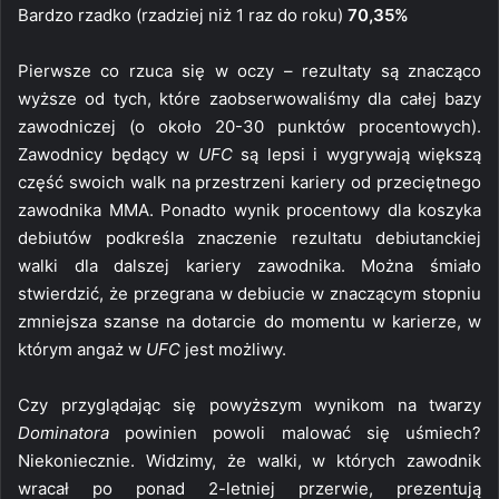
Bardzo rzadko (rzadziej niż 1 raz do roku)
70,35%
Pierwsze co rzuca się w oczy – rezultaty są znacząco
wyższe od tych, które zaobserwowaliśmy dla całej bazy
zawodniczej (o około 20-30 punktów procentowych).
Zawodnicy będący w
UFC
są lepsi i wygrywają większą
część swoich walk na przestrzeni kariery od przeciętnego
zawodnika MMA. Ponadto wynik procentowy dla koszyka
debiutów podkreśla znaczenie rezultatu debiutanckiej
walki dla dalszej kariery zawodnika. Można śmiało
stwierdzić, że przegrana w debiucie w znaczącym stopniu
zmniejsza szanse na dotarcie do momentu w karierze, w
którym angaż w
UFC
jest możliwy.
Czy przyglądając się powyższym wynikom na twarzy
Dominatora
powinien powoli malować się uśmiech?
Niekoniecznie. Widzimy, że walki, w których zawodnik
wracał po ponad 2-letniej przerwie, prezentują