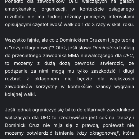
Ponadto dla zawodników
UFC
walczących na galach
amerykańskiej organizacji, w kontekście osiąganego
rezultatu nie ma żadnej różnicy pomiędzy interwałami
opisującymi częstotliwość walk od 1 do 3 razy w skali roku.
Wszystko fajnie, ale co z Dominickiem Cruzem i jego teorią
o "rdzy oktagonowej"? Otóż, jeśli słowa
Dominatora
trafiają
do przeciętnego zawodnika MMA niewalczącego dla
UFC
,
to możemy z dużą dozą pewności stwierdzić, że
podążanie za nimi mogą mu tylko zaszkodzić i długi
rozbrat z oktagonem nie będzie dla większości
zawodników korzystny w kontekście szansy wygrania
kolejnej walki.
Jeśli jednak ograniczyć się tylko do elitarnych zawodników
walczących dla UFC to rzeczywiście jest coś na rzeczy i
Dominick Cruz nie mija się z prawdą, ponieważ nie
możemy potwierdzić istnienia
'rdzy oktagonowej'
, która