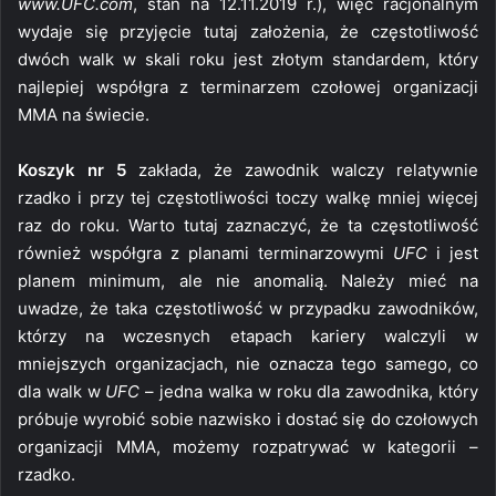
www.UFC.com
, stan na 12.11.2019 r.), więc racjonalnym
wydaje się przyjęcie tutaj założenia, że częstotliwość
dwóch walk w skali roku jest złotym standardem, który
najlepiej współgra z terminarzem czołowej organizacji
MMA na świecie.
Koszyk nr 5
zakłada, że zawodnik walczy relatywnie
rzadko i przy tej częstotliwości toczy walkę mniej więcej
raz do roku. Warto tutaj zaznaczyć, że ta częstotliwość
również współgra z planami terminarzowymi
UFC
i jest
planem minimum, ale nie anomalią. Należy mieć na
uwadze, że taka częstotliwość w przypadku zawodników,
którzy na wczesnych etapach kariery walczyli w
mniejszych organizacjach, nie oznacza tego samego, co
dla walk w
UFC
– jedna walka w roku dla zawodnika, który
próbuje wyrobić sobie nazwisko i dostać się do czołowych
organizacji MMA, możemy rozpatrywać w kategorii –
rzadko.