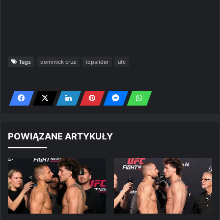
Tags
dominick cruz
topslider
ufc
POWIĄZANE ARTYKUŁY