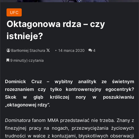
UFC
Oktagonowa rdza – czy
istnieje?
Follow
Bartłomiej Stachura
14 marca 2020
4
on
9 minut(y) czytania
X
Dominick Cruz – wybitny analityk ze świetnym
rozeznaniem czy tylko kontrowersyjny egocentryk?
Skok w głąb króliczej nory w poszukiwaniu
„oktagonowej rdzy”.
Dominatora
fanom MMA przedstawiać nie trzeba. Znany z
finezyjnej pracy na nogach, przezwyciężania życiowych
trudności w walce z kontuzjami, błyskotliwych obserwacji