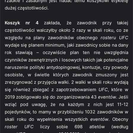
rzadkie i zasadnym jest nadać temu koszykowi etykietę
dużej częstotliwości.
Koszyk nr 4
zakłada, że zawodnik przy takiej
częstotliwości walczyłby około 2 razy w skali roku, co ze
względu na plany zawodników obecnego
rosteru UFC
wydaje się planem minimum, jaki zawodnicy sobie na dany
rok stawiają – oczywiście plan ten nie uwzględnia
czynników zewnętrznych i losowych takich jak potencjalne
naruszenie polityki antydopingowej, kontuzje, czy powody
osobiste, w świetle których zawodnik zmuszony jest
zrezygnować z przyjęcia walki. 2 walki w skali roku wydają
się również zbiegać z zapotrzebowaniem
UFC
, które w
2019 zobligowało się do zorganizowania 43
eventów
. Jeśli
wziąć pod uwagę, że na każdym z nich jest 11-12
pojedynków, to mamy w przybliżeniu 1032 zawodników w
skali roku do wypełnienia wszystkich
eventów
. Obecny
roster UFC
liczy sobie 698 atletów (według