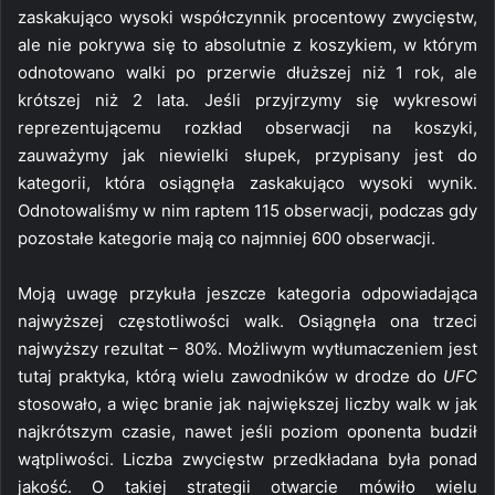
zaskakująco wysoki współczynnik procentowy zwycięstw,
ale nie pokrywa się to absolutnie z koszykiem, w którym
odnotowano walki po przerwie dłuższej niż 1 rok, ale
krótszej niż 2 lata. Jeśli przyjrzymy się wykresowi
reprezentującemu rozkład obserwacji na koszyki,
zauważymy jak niewielki słupek, przypisany jest do
kategorii, która osiągnęła zaskakująco wysoki wynik.
Odnotowaliśmy w nim raptem 115 obserwacji, podczas gdy
pozostałe kategorie mają co najmniej 600 obserwacji.
Moją uwagę przykuła jeszcze kategoria odpowiadająca
najwyższej częstotliwości walk. Osiągnęła ona trzeci
najwyższy rezultat – 80%. Możliwym wytłumaczeniem jest
tutaj praktyka, którą wielu zawodników w drodze do
UFC
stosowało, a więc branie jak największej liczby walk w jak
najkrótszym czasie, nawet jeśli poziom oponenta budził
wątpliwości. Liczba zwycięstw przedkładana była ponad
jakość. O takiej strategii otwarcie mówiło wielu