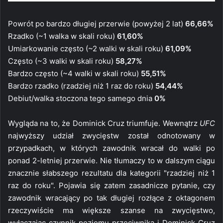
Powrót po bardzo długiej przerwie (powyżej 2 lat)
66,66%
Rzadko (~1 walka w skali roku)
61,60%
Umiarkowanie często (~2 walki w skali roku)
61,09%
Często (~3 walki w skali roku)
58,27%
Bardzo często (~4 walki w skali roku)
55,51%
Bardzo rzadko (rzadziej niż 1 raz do roku)
54,44%
Debiut/walka stoczona tego samego dnia
0%
Wygląda na to, że Dominick Cruz triumfuje. Wewnątrz
UFC
najwyższy udział zwycięstw został odnotowany w
przypadkach, w których zawodnik wracał do walki po
ponad 2-letniej przerwie. Nie tłumaczy to w dalszym ciągu
znacznie słabszego rezultatu dla kategorii "rzadziej niż 1
raz do roku". Pojawia się zatem zasadnicze pytanie, czy
zawodnik wracający po tak długiej rozłące z oktagonem
rzeczywiście ma większe szanse na zwycięstwo,
wyłączając czynnik poziomu przeciwnika i Dominick Cruz