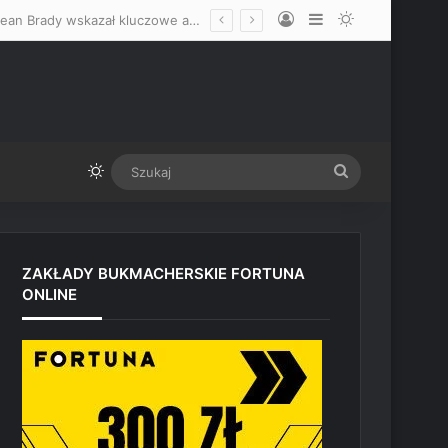
Log In
Sidebar
Switch skin
Zdecydowanie faworyzuje Mateusza Gamrota, nie wyklucza skończenia! Sean Brady wskazał kluczowe atuty Polaka przed starciem z Quillanem Salkilldem
Switch skin
Szukaj
ZAKŁADY BUKMACHERSKIE FORTUNA
ONLINE