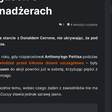
nadżerach
1
4 minut(y) czytania
 starcie z Donaldem Cerrone, nie ukrywając, że pod
ie.
o roku, gdy rozparcelował
Anthony’ego Pettisa
podczas
wiedział przed kilkoma dniami szczegółowo
– były
guson
do akcji powróci już w sobotę, krzyżując pięści z
icago.
 tygodnie temu, wobec czego żaden z zawodników nie ma
 Cucuy
stawia jednak sprawę jasno.