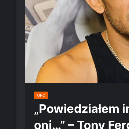
UFC
„Powiedziałem i
oni…” – Tony Fe