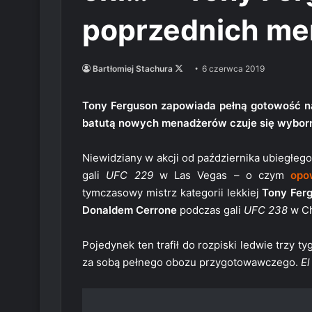
poprzednich me
Follow
Bartłomiej Stachura
6 czerwca 2019
on
X
Tony Ferguson zapowiada pełną gotowość na
batutą nowych menadżerów czuje się wyborn
Niewidziany w akcji od października ubiegłeg
gali
UFC 229
w Las Vegas – o czym
opo
tymczasowy mistrz kategorii lekkiej
Tony Fer
Donaldem Cerrone
podczas gali
UFC 238
w Ch
Pojedynek ten trafił do rozpiski ledwie trzy
za sobą pełnego obozu przygotowawczego.
El