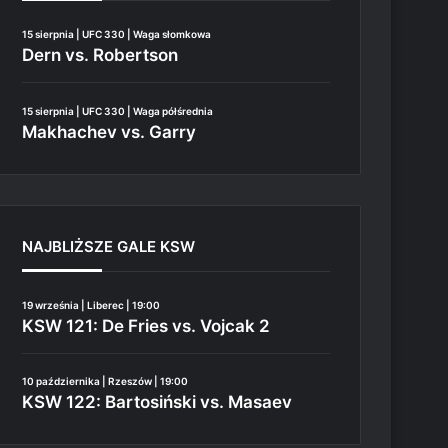
15 sierpnia | UFC 330 | Waga słomkowa
Dern vs. Robertson
15 sierpnia | UFC 330 | Waga półśrednia
Makhachev vs. Garry
NAJBLIŻSZE GALE KSW
19 września | Liberec | 19:00
KSW 121: De Fries vs. Vojcak 2
10 października | Rzeszów | 19:00
KSW 122: Bartosiński vs. Masaev