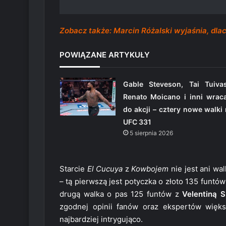
Zobacz także: Marcin Różalski wyjaśnia, dl
POWIĄZANE ARTYKUŁY
Gable Steveson, Tai Tuivas
Renato Moicano i inni wraca
do akcji – cztery nowe walki
UFC 331
5 sierpnia 2026
Starcie
El Cucuya
z
Kowbojem
nie jest ani wa
– tą pierwszą jest potyczka o złoto 135 funt
drugą walka o pas 125 funtów z
Velentiną 
zgodnej opinii fanów oraz ekspertów więks
najbardziej intrygująco.