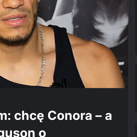
m: chcę Conora – a
rguson o