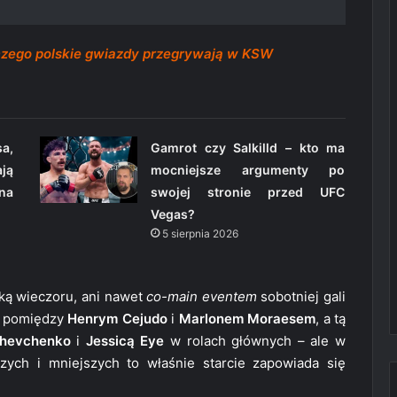
aczego polskie gwiazdy przegrywają w KSW
a,
Gamrot czy Salkilld – kto ma
ją
mocniejsze argumenty po
 na
swojej stronie przed UFC
Vegas?
5 sierpnia 2026
lką wieczoru, ani nawet
co-main eventem
sobotniej gali
ów pomiędzy
Henrym Cejudo
i
Marlonem Moraesem
, a tą
Shevchenko
i
Jessicą Eye
w rolach głównych – ale w
zych i mniejszych to właśnie starcie zapowiada się