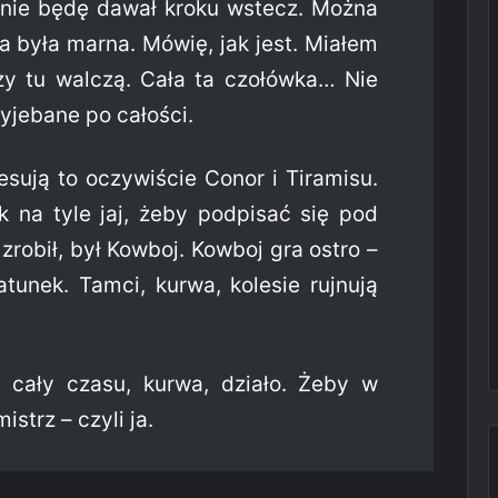
 nie będę dawał kroku wstecz. Można
ta była marna. Mówię, jak jest. Miałem
zy tu walczą. Cała ta czołówka… Nie
yjebane po całości.
esują to oczywiście Conor i Tiramisu.
k na tyle jaj, żeby podpisać się pod
zrobił, był Kowboj. Kowboj gra ostro –
tunek. Tamci, kurwa, kolesie rujnują
ę cały czasu, kurwa, działo. Żeby w
istrz – czyli ja.