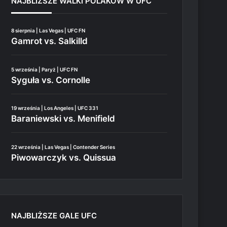
NAJBLIŻSZE WALKI POLAKÓW W UFC
8 sierpnia | Las Vegas | UFC FN
Gamrot vs. Salkilld
5 września | Paryż | UFC FN
Syguła vs. Cornolle
19 września | Los Angeles | UFC 331
Baraniewski vs. Menifield
22 września | Las Vegas | Contender Series
Piwowarczyk vs. Quissua
NAJBLIŻSZE GALE UFC