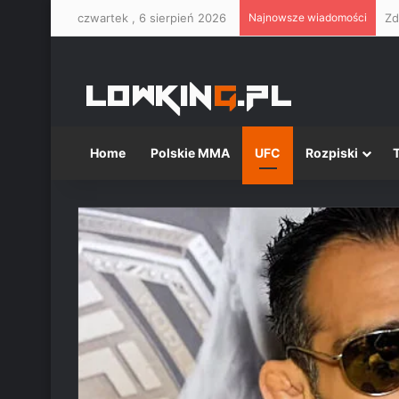
czwartek , 6 sierpień 2026
Najnowsze wiadomości
Home
Polskie MMA
UFC
Rozpiski