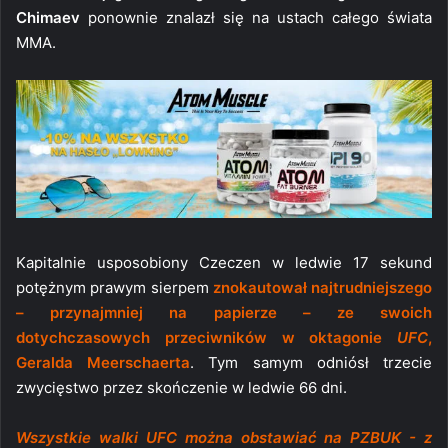
Chimaev
ponownie znalazł się na ustach całego świata
MMA.
Kapitalnie usposobiony Czeczen w ledwie 17 sekund
potężnym prawym sierpem
znokautował najtrudniejszego
– przynajmniej na papierze – ze swoich
dotychczasowych przeciwników w oktagonie
UFC
,
Geralda Meerschaerta
. Tym samym odniósł trzecie
zwycięstwo przez skończenie w ledwie 66 dni.
Wszystkie walki UFC można obstawiać na PZBUK - z