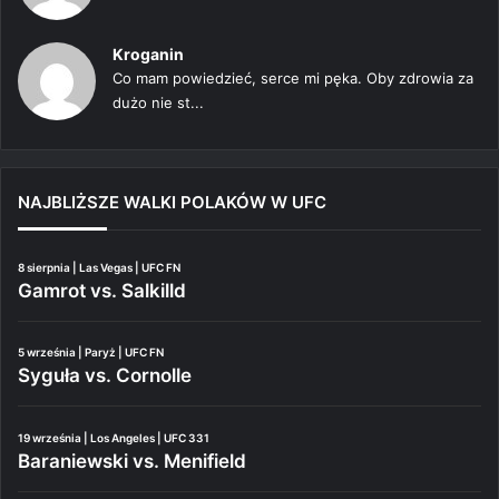
Kroganin
Co mam powiedzieć, serce mi pęka. Oby zdrowia za
dużo nie st...
NAJBLIŻSZE WALKI POLAKÓW W UFC
8 sierpnia | Las Vegas | UFC FN
Gamrot vs. Salkilld
5 września | Paryż | UFC FN
Syguła vs. Cornolle
19 września | Los Angeles | UFC 331
Baraniewski vs. Menifield