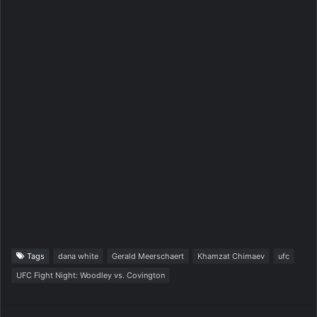
Tags
dana white
Gerald Meerschaert
Khamzat Chimaev
ufc
UFC Fight Night: Woodley vs. Covington