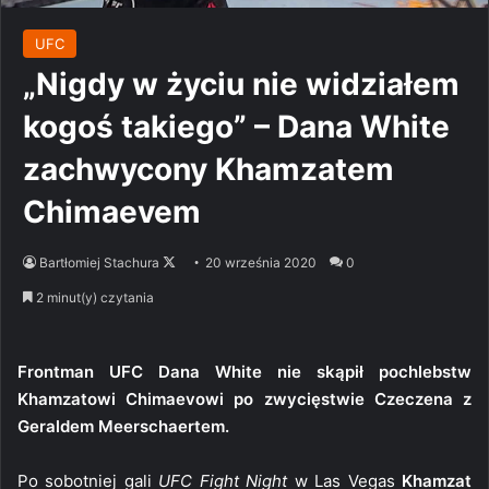
UFC
„Nigdy w życiu nie widziałem
kogoś takiego” – Dana White
zachwycony Khamzatem
Chimaevem
Follow
Bartłomiej Stachura
20 września 2020
0
on
2 minut(y) czytania
X
Frontman UFC Dana White nie skąpił pochlebstw
Khamzatowi Chimaevowi po zwycięstwie Czeczena z
Geraldem Meerschaertem.
Po sobotniej gali
UFC Fight Night
w Las Vegas
Khamzat