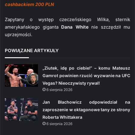
cashbackiem 200 PLN
Zapytany o występ czeczeńskiego
Wilka
, sternik
amerykańskiego giganta
Dana White
nie szczędził mu
uprzejmości.
POWIĄZANE ARTYKUŁY
„Ziutek, idę po ciebie!” – komu Mateusz
Gamrot powinien rzucić wyzwanie na UFC
Vegas? Nieoczywisty rywal!
6 sierpnia 2026
Jan Błachowicz odpowiedział na
zaproszenie w oktagonowe tany ze strony
Roberta Whittakera
6 sierpnia 2026