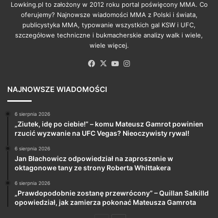
Lowking.pl to założony w 2012 roku portal poświęcony MMA. Co
oferujemy? Najnowsze wiadomości MMA z Polski i świata,
publicystyka MMA, typowanie wszystkich gal KSW i UFC,
szczegółowe techniczne i bukmacherskie analizy walk i wiele,
wiele więcej.
Facebook
X
YouTube
Instagram
NAJNOWSZE WIADOMOŚCI
6 sierpnia 2026
„Ziutek, idę po ciebie!” – komu Mateusz Gamrot powinien
rzucić wyzwanie na UFC Vegas? Nieoczywisty rywal!
6 sierpnia 2026
Jan Błachowicz odpowiedział na zaproszenie w
oktagonowe tany ze strony Roberta Whittakera
6 sierpnia 2026
„Prawdopodobnie zostanę przewrócony” – Quillan Salkilld
opowiedział, jak zamierza pokonać Mateusza Gamrota