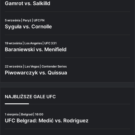
Gamrot vs. Salkilld
5 września | Paryż | UFC FN
Syguła vs. Cornolle
19 września | Los Angeles | UFC 331
Baraniewski vs. Menifield
22 września | Las Vegas | Contender Series
Piwowarczyk vs. Quissua
NAJBLIŻSZE GALE UFC
1 sierpnia | Belgrad | 16:00
UFC Belgrad: Medić vs. Rodriguez