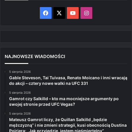
Facebook
X
YouTube
Instagram
NAJNOWSZE WIADOMOŚCI
5 sierpnia 2026
Gable Steveson, Tai Tuivasa, Renato Moicano i inni wracają
do akcji – cztery nowe walki na UFC 331
5 sierpnia 2026
Gamrot czy Salkilld – kto ma mocniejsze argumenty po
swojej stronie przed UFC Vegas?
5 sierpnia 2026
Mateusz Gamrot liczy, że Quillan Salkilld „będzie
mężczyzną” i nie zmieni strategii, kusi obecnością Dustina
Poiriera: „Jak przyjedzie, jestem nieśmiertelny”