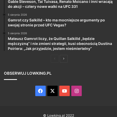
Gable Steveson, Tai Tuivasa, Renato Moicano i inni wracają
do akcji – cztery nowe walki na UFC 331
5 sierpnia 2026
Gamrot czy Salkilld – kto ma mocniejsze argumenty po
swojej stronie przed UFC Vegas?
5 sierpnia 2026
Mateusz Gamrot liczy, że Quillan Salkilld „będzie
mężczyzną” i nie zmieni strategii, kusi obecnością Dustina
Poiriera: „Jak przyjedzie, jestem nieśmiertelny”
Poprzednia
Następna
strona
strona
OBSERWUJ LOWKING.PL
Facebook
X
YouTube
Instagram
© Lowking.pl 2022