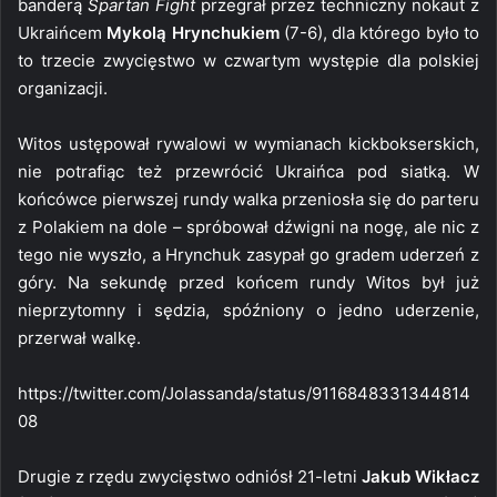
banderą
Spartan Fight
przegrał przez techniczny nokaut z
Ukraińcem
Mykolą Hrynchukiem
(7-6), dla którego było to
to trzecie zwycięstwo w czwartym występie dla polskiej
organizacji.
Witos ustępował rywalowi w wymianach kickbokserskich,
nie potrafiąc też przewrócić Ukraińca pod siatką. W
końcówce pierwszej rundy walka przeniosła się do parteru
z Polakiem na dole – spróbował dźwigni na nogę, ale nic z
tego nie wyszło, a Hrynchuk zasypał go gradem uderzeń z
góry. Na sekundę przed końcem rundy Witos był już
nieprzytomny i sędzia, spóźniony o jedno uderzenie,
przerwał walkę.
https://twitter.com/Jolassanda/status/9116848331344814
08
Drugie z rzędu zwycięstwo odniósł 21-letni
Jakub Wikłacz