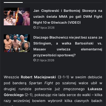
Jan Ciepłowski i Bartłomiej Skowyra na
ustach świata MMA po gali DWM Fight
Night 10 w Gliwicach (VIDEO)
27 lipca 2026
Dlaczego Błachowicz nie jest bez szans ze
Stirlingiem, a walka Bartosiński vs.
Masaev uwłacza elementarnej
przyzwoitości sportowej?
21 lipca 2026
Wreszcie
Robert Maciejowski
(3-1-1) w swoim debiucie
pod banderą
Spartan Fight
po szalonej walce ubił w
drugiej rundzie potwornie już zmęczonego
Łukasza
Góreckiego
(2-1), pokazując nie lada serce do walki – kilka
razy wcześniej bowiem wybronił kilka ciasnych balach