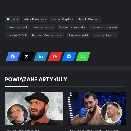
Tags
Artur Kamiński
Błażej Majdan
Jakub Wikłacz
łukasz górecki
łukasz witos
Maciej Browarski
michał golasiński
polskie MMA
Robert Maciejowski
Spartan Fight
spartan fight 8
POWIĄZANE ARTYKUŁY