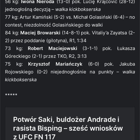
56 kg:
Iwona Nieroda
(13-0) pok. Lucię Krajcovic (28-12)
jednogłośną decyzją –
walka kickbokserska
77 kg: Artur Kamiński (5-2) vs. Michał Golasiński (6-4) – no
contest, niezdolność Golasińskiego do walki
84 kg:
Maciej Browarski
(14-8-1) pok. Vitaliy’a Zayatsa (2-
2) przez poddanie (gilotyna), R1, 1:34
73 kg:
Robert Maciejowski
(3-1-1) pok. Łukasza
Góreckiego (2-1) przez TKO, R2, 3:13
75 kg:
Krzysztof Mariańczyk
(6-0) pok. Jakuba
Rojowskiego (0-2) niejednogłośnie na punkty –
walka
kickbokserska
*****