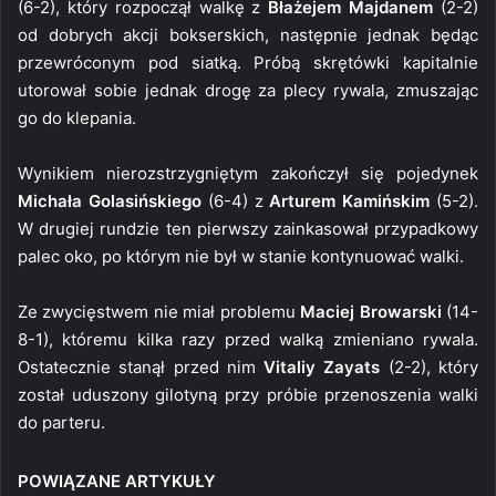
(6-2), który rozpoczął walkę z
Błażejem Majdanem
(2-2)
od dobrych akcji bokserskich, następnie jednak będąc
przewróconym pod siatką. Próbą skrętówki kapitalnie
utorował sobie jednak drogę za plecy rywala, zmuszając
go do klepania.
Wynikiem nierozstrzygniętym zakończył się pojedynek
Michała Golasińskiego
(6-4) z
Arturem Kamińskim
(5-2).
W drugiej rundzie ten pierwszy zainkasował przypadkowy
palec oko, po którym nie był w stanie kontynuować walki.
Ze zwycięstwem nie miał problemu
Maciej Browarski
(14-
8-1), któremu kilka razy przed walką zmieniano rywala.
Ostatecznie stanął przed nim
Vitaliy Zayats
(2-2), który
został uduszony gilotyną przy próbie przenoszenia walki
do parteru.
POWIĄZANE ARTYKUŁY