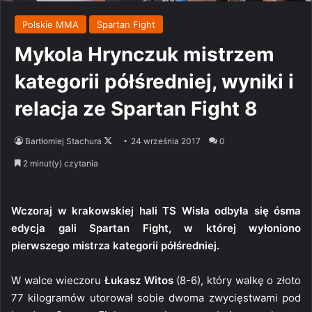
Polskie MMA
Spartan Fight
Mykola Hrynczuk mistrzem
kategorii półśredniej, wyniki i
relacja ze Spartan Fight 8
Follow
Bartłomiej Stachura
24 września 2017
0
on
2 minut(y) czytania
X
Wczoraj w krakowskiej hali TS Wisła odbyła się ósma
edycja gali Spartan Fight, w której wyłoniono
pierwszego mistrza kategorii półśredniej.
W walce wieczoru
Łukasz Witos
(8-6), który walkę o złoto
77 kilogramów utorował sobie dwoma zwycięstwami pod