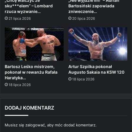
„Chcę walczyć ze
„Nie wyjdzie im!” – Adrian
sku***elem” – Lombard
Bartosiński zapowiada
rzuca wyzwanie…
zniweczenie…
21 lipca 2026
20 lipca 2026
Bartosz Leśko mistrzem,
Artur Szpilka pokonał
pokonał w rewanżu Rafała
Augusto Sakaia na KSW 120
Haratyka…
18 lipca 2026
18 lipca 2026
DODAJ KOMENTARZ
Musisz się
zalogować
, aby móc dodać komentarz.