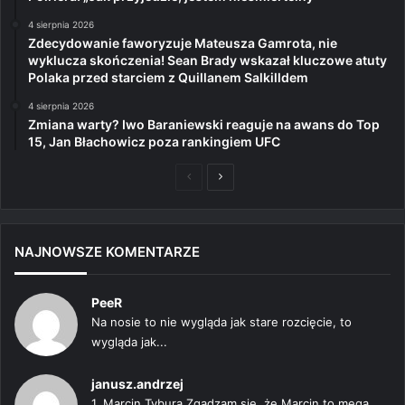
4 sierpnia 2026
Zdecydowanie faworyzuje Mateusza Gamrota, nie
wyklucza skończenia! Sean Brady wskazał kluczowe atuty
Polaka przed starciem z Quillanem Salkilldem
4 sierpnia 2026
Zmiana warty? Iwo Baraniewski reaguje na awans do Top
15, Jan Błachowicz poza rankingiem UFC
Poprzednia
Następna
strona
strona
NAJNOWSZE KOMENTARZE
PeeR
Na nosie to nie wygląda jak stare rozcięcie, to
wygląda jak...
janusz.andrzej
1. Marcin Tybura Zgadzam się, że Marcin to mega