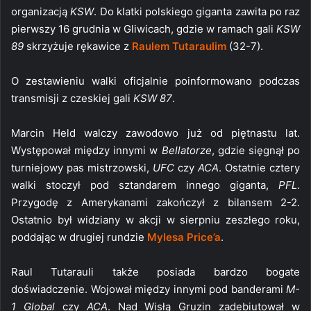
organizacją
KSW
. Do klatki polskiego giganta zawita po raz
pierwszy 16 grudnia w Gliwicach, gdzie w ramach gali
KSW
89
skrzyżuje rękawice z
Raulem Tutaraulim
(32-7).
O zestawieniu walki oficjalnie poinformowano podczas
transmisji z czeskiej gali
KSW 87
.
Marcin Held walczy zawodowo już od piętnastu lat.
Występował między innymi w
Bellatorze
, gdzie sięgnął po
turniejowy pas mistrzowski,
UFC
czy
ACA
. Ostatnie cztery
walki stoczył pod sztandarem innego giganta,
PFL
.
Przygodę z Amerykanami zakończył z bilansem 2-2.
Ostatnio był widziany w akcji w sierpniu zeszłego roku,
poddając w drugiej rundzie
Mylesa Price’a
.
Raul Tutarauli także posiada bardzo bogate
doświadczenie. Wojował między innymi pod banderami
M-
1 Global
czy
ACA
. Nad Wisłą Gruzin zadebiutował w