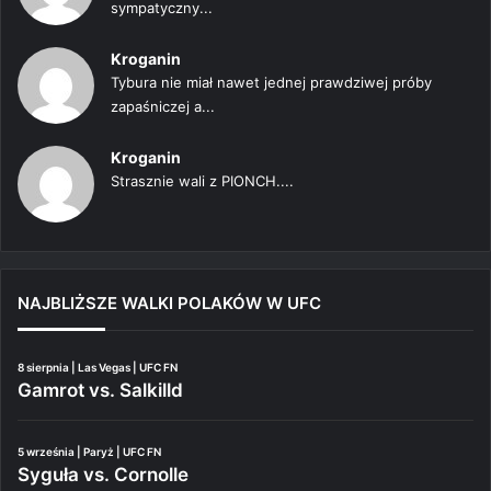
sympatyczny...
Kroganin
Tybura nie miał nawet jednej prawdziwej próby
zapaśniczej a...
Kroganin
Strasznie wali z PIONCH....
NAJBLIŻSZE WALKI POLAKÓW W UFC
8 sierpnia | Las Vegas | UFC FN
Gamrot vs. Salkilld
5 września | Paryż | UFC FN
Syguła vs. Cornolle