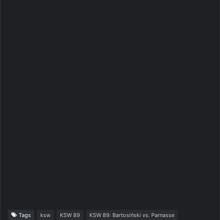
Tags
ksw
KSW 89
KSW 89: Bartosiński vs. Parnasse