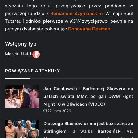
styczniu tego roku, przegrywając przez poddanie w
pierwszej rundzie z
Romanem Szymańskim
. W maju Raul
Tutarauli odniósł pierwsze w
KSW
zwycięstwo, pewnie na
pełnym dystansie pokonując
Donovana Desmae
.
Wstępny typ
Marcin Held
POWIĄZANE ARTYKUŁY
Jan Ciepłowski i Bartłomiej Skowyra na
ustach świata MMA po gali DWM Fight
Night 10 w Gliwicach (VIDEO)
27 lipca 2026
Dlaczego Błachowicz nie jest bez szans ze
Stirlingiem, a walka Bartosiński vs.