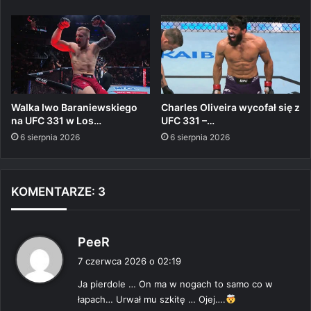
Walka Iwo Baraniewskiego
Charles Oliveira wycofał się z
na UFC 331 w Los…
UFC 331 –…
6 sierpnia 2026
6 sierpnia 2026
KOMENTARZE: 3
p
PeeR
i
7 czerwca 2026 o 02:19
s
Ja pierdole … On ma w nogach to samo co w
z
łapach… Urwał mu szkitę … Ojej….
e