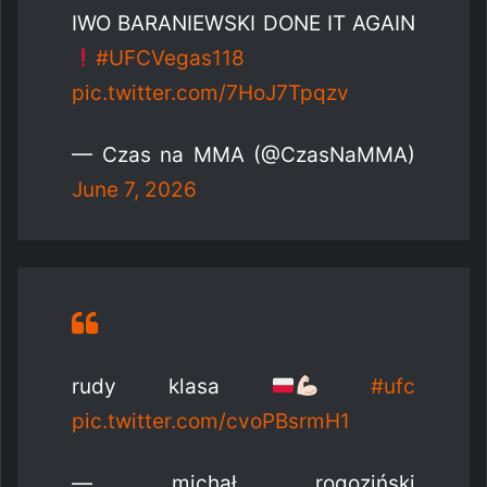
IWO BARANIEWSKI DONE IT AGAIN
#UFCVegas118
pic.twitter.com/7HoJ7Tpqzv
— Czas na MMA (@CzasNaMMA)
June 7, 2026
rudy klasa
#ufc
pic.twitter.com/cvoPBsrmH1
— michał rogoziński