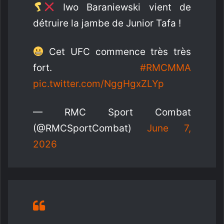
Iwo Baraniewski vient de
détruire la jambe de Junior Tafa !
Cet UFC commence très très
fort.
#RMCMMA
pic.twitter.com/NggHgxZLYp
— RMC Sport Combat
(@RMCSportCombat)
June 7,
2026