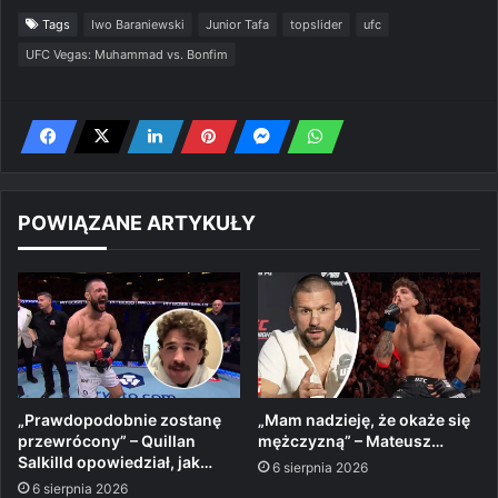
Tags
Iwo Baraniewski
Junior Tafa
topslider
ufc
UFC Vegas: Muhammad vs. Bonfim
POWIĄZANE ARTYKUŁY
„Prawdopodobnie zostanę
„Mam nadzieję, że okaże się
przewrócony” – Quillan
mężczyzną” – Mateusz…
Salkilld opowiedział, jak…
6 sierpnia 2026
6 sierpnia 2026