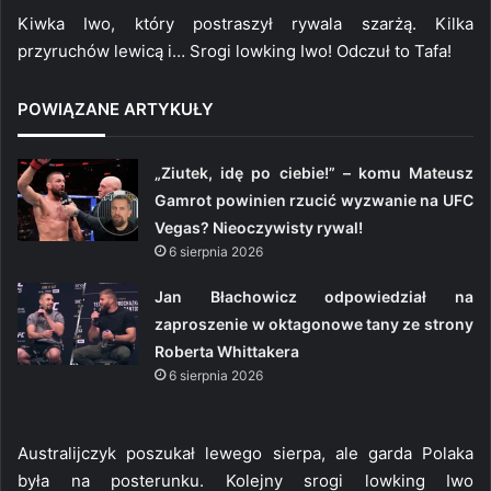
Kiwka Iwo, który postraszył rywala szarżą. Kilka
przyruchów lewicą i… Srogi lowking Iwo! Odczuł to Tafa!
POWIĄZANE ARTYKUŁY
„Ziutek, idę po ciebie!” – komu Mateusz
Gamrot powinien rzucić wyzwanie na UFC
Vegas? Nieoczywisty rywal!
6 sierpnia 2026
Jan Błachowicz odpowiedział na
zaproszenie w oktagonowe tany ze strony
Roberta Whittakera
6 sierpnia 2026
Australijczyk poszukał lewego sierpa, ale garda Polaka
była na posterunku. Kolejny srogi lowking Iwo