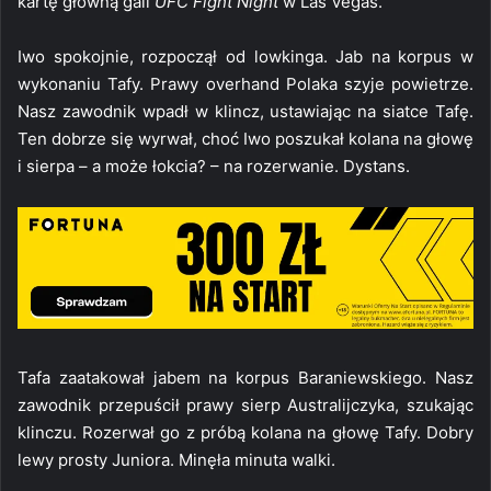
kartę główną gali
UFC Fight Night
w Las Vegas.
Iwo spokojnie, rozpoczął od lowkinga. Jab na korpus w
wykonaniu Tafy. Prawy overhand Polaka szyje powietrze.
Nasz zawodnik wpadł w klincz, ustawiając na siatce Tafę.
Ten dobrze się wyrwał, choć Iwo poszukał kolana na głowę
i sierpa – a może łokcia? – na rozerwanie. Dystans.
Tafa zaatakował jabem na korpus Baraniewskiego. Nasz
zawodnik przepuścił prawy sierp Australijczyka, szukając
klinczu. Rozerwał go z próbą kolana na głowę Tafy. Dobry
lewy prosty Juniora. Minęła minuta walki.