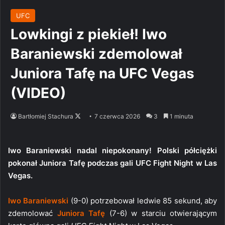
UFC
Lowkingi z piekieł! Iwo
Baraniewski zdemolował
Juniora Tafę na UFC Vegas
(VIDEO)
Follow
Bartłomiej Stachura
7 czerwca 2026
3
1 minuta
on
X
Iwo Baraniewski nadal niepokonany! Polski półciężki
pokonał Juniora Tafę podczas gali UFC Fight Night w Las
Vegas.
Iwo Baraniewski
(9-0) potrzebował ledwie 85 sekund, aby
zdemolować
Juniora Tafę
(7-6) w starciu otwierającym