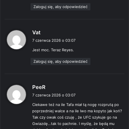
:
Zaloguj się, aby odpowiedzieć
p
Vat
i
7 czerwca 2026 o 03:07
s
Jest moc. Teraz Reyes.
z
e
Zaloguj się, aby odpowiedzieć
:
p
PeeR
i
7 czerwca 2026 o 03:07
s
Ciekawe też na ile Tafa miał tą nogę rozprutą po
z
poprzedniej walce a na ile Iwo ma kopyto jak koń?
e
Tak czy owak coś czuję , że UFC szykuje go na
:
Gwiazdę…tak to pachnie. I myślę, że będą mu