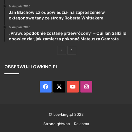
6 sierpnia 2026
Jan Błachowicz odpowiedział na zaproszenie w
oktagonowe tany ze strony Roberta Whittakera
6 sierpnia 2026
„Prawdopodobnie zostanę przewrócony” – Quillan Salkilld
opowiedział, jak zamierza pokonać Mateusza Gamrota
Poprzednia
Następna
strona
strona
OBSERWUJ LOWKING.PL
Facebook
X
YouTube
Instagram
© Lowking.pl 2022
Strona główna
Reklama