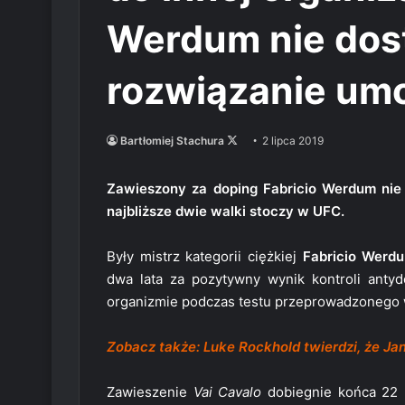
Werdum nie dost
rozwiązanie um
Follow
Bartłomiej Stachura
2 lipca 2019
on
X
Zawieszony za doping Fabricio Werdum nie d
najbliższe dwie walki stoczy w UFC.
Były mistrz kategorii ciężkiej
Fabricio Werd
dwa lata za pozytywny wynik kontroli anty
organizmie podczas testu przeprowadzonego w
Zobacz także: Luke Rockhold twierdzi, że Jan
Zawieszenie
Vai Cavalo
dobiegnie końca 22 m