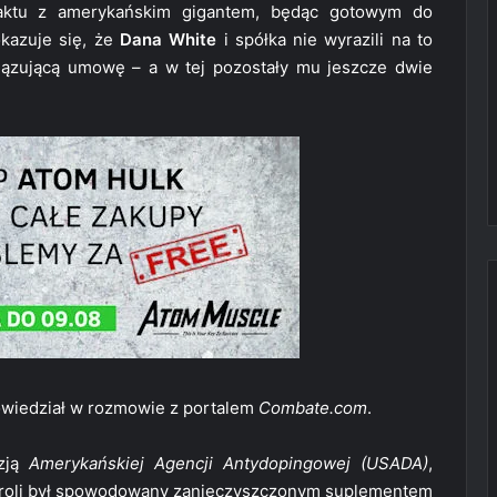
ntraktu z amerykańskim gigantem, będąc gotowym do
okazuje się, że
Dana White
i spółka nie wyrazili na to
wiązującą umowę – a w tej pozostały mu jeszcze dwie
powiedział w rozmowie z portalem
Combate.com
.
yzją
Amerykańskiej Agencji Antydopingowej (USADA)
,
troli był spowodowany zanieczyszczonym suplementem