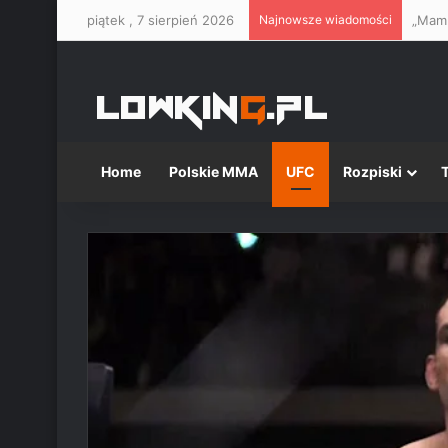
piątek , 7 sierpień 2026
Najnowsze wiadomości
Home
Polskie MMA
UFC
Rozpiski