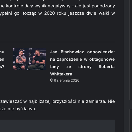
pne kontrole dały wynik negatywny – ale jest pogodzony
ypełni go, tocząc w 2020 roku jeszcze dwie walki w
omu
Jan Błachowicz odpowiedział
en
na zaproszenie w oktagonowe
s?
tany ze strony Roberta
Whittakera
6 sierpnia 2026
awieszać w najbliższej przyszłości nie zamierza. Nie
może nie być łatwo.