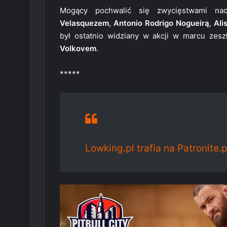
Mogący pochwalić się zwycięstwami n
Velasquezem
,
Antonio Rodrigo Nogueirą
,
Ali
był ostatnio widziany w akcji w marcu zes
Volkovem
.
*****
Lowking.pl trafia na Patronite.