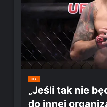
UFC
„Jeśli tak nie b
do innej organiza