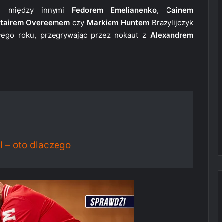
ad między innymi
Fedorem Emelianenko
,
Cainem
stairem Overeemem
czy
Markiem Huntem
Brazylijczyk
złego roku, przegrywając przez nokaut z
Alexandrem
pl – oto dlaczego