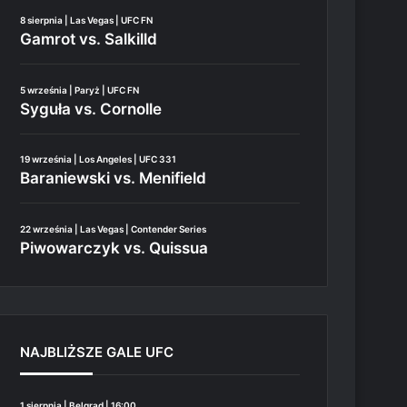
8 sierpnia | Las Vegas | UFC FN
Gamrot vs. Salkilld
5 września | Paryż | UFC FN
Syguła vs. Cornolle
19 września | Los Angeles | UFC 331
Baraniewski vs. Menifield
22 września | Las Vegas | Contender Series
Piwowarczyk vs. Quissua
NAJBLIŻSZE GALE UFC
1 sierpnia | Belgrad | 16:00