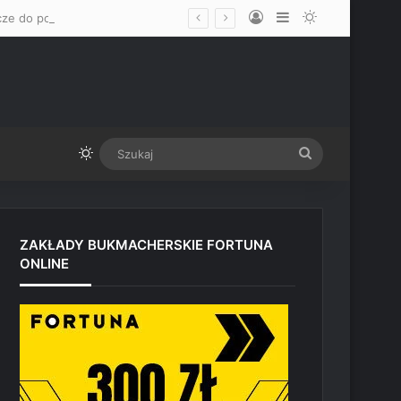
Log In
Sidebar
Switch skin
„Mam nadzieję, że okaże się mężczyzną” – Mateusz Gamrot wskazał dwa klucze do pokonania Quillana Salkillda na UFC Vegas
Switch skin
Szukaj
ZAKŁADY BUKMACHERSKIE FORTUNA
ONLINE