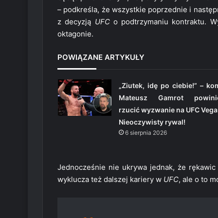
– podkreśla, że wszystkie poprzednie i nastę
z decyzją
UFC
o podtrzymaniu kontraktu. W
oktagonie.
POWIĄZANE ARTYKUŁY
„Ziutek, idę po ciebie!” – k
Mateusz Gamrot powini
rzucić wyzwanie na UFC Vega
Nieoczywisty rywal!
6 sierpnia 2026
Jednocześnie nie ukrywa jednak, że rękawic z
wyklucza też dalszej kariery w
UFC
, ale o to 