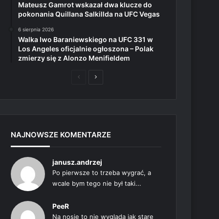
Mateusz Gamrot wskazał dwa klucze do
pokonania Quillana Salkillda na UFC Vegas
6 sierpnia 2026
Walka Iwo Baraniewskiego na UFC 331 w
Los Angeles oficjalnie ogłoszona – Polak
zmierzy się z Alonzo Menifieldem
Poprzednia
Następna
strona
strona
NAJNOWSZE KOMENTARZE
janusz.andrzej
Po pierwsze to trzeba wygrać, a
wcale bym tego nie był taki...
PeeR
Na nosie to nie wygląda jak stare