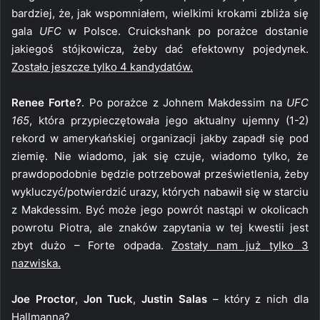
bardziej, że, jak wspomniałem, wielkimi krokami zbliża się
gala
UFC
w Polsce. Cruickshank po porażce dostanie
jakiegoś stójkowicza, żeby dać efektowny pojedynek.
Zostało jeszcze tylko 4 kandydatów.
Renee Forte?
. Po porażce z Johnem Makdessim na
UFC
165
, która przypieczętowała jego aktualny ujemny (1-2)
rekord w amerykańskiej organizacji jakby zapadł się pod
ziemię. Nie wiadomo, jak się czuje, wiadomo tylko, że
prawdopodobnie będzie potrzebował prześwietlenia, żeby
wykluczyć/potwierdzić urazy, których nabawił się w starciu
z Makdessim. Być może jego powrót nastąpi w okolicach
powrotu Piotra, ale znaków zapytania w tej kwestii jest
zbyt dużo – Forte odpada.
Zostały nam już tylko 3
nazwiska.
Joe Proctor
,
Jon Tuck
,
Justin Salas
– który z nich dla
Hallmanna?