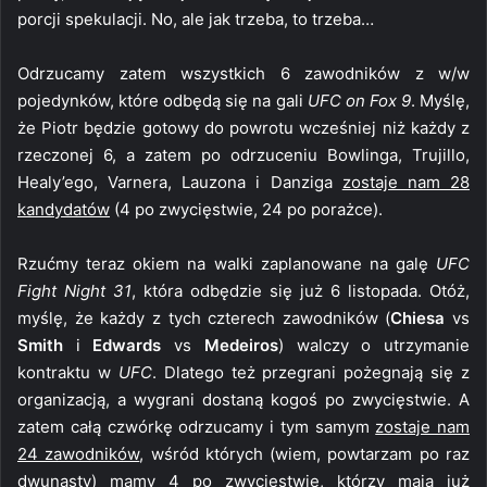
porcji spekulacji. No, ale jak trzeba, to trzeba…
Odrzucamy zatem wszystkich 6 zawodników z w/w
pojedynków, które odbędą się na gali
UFC on Fox 9
. Myślę,
że Piotr będzie gotowy do powrotu wcześniej niż każdy z
rzeczonej 6, a zatem po odrzuceniu Bowlinga, Trujillo,
Healy’ego, Varnera, Lauzona i Danziga
zostaje nam 28
kandydatów
(4 po zwycięstwie, 24 po porażce).
Rzućmy teraz okiem na walki zaplanowane na galę
UFC
Fight Night 31
, która odbędzie się już 6 listopada. Otóż,
myślę, że każdy z tych czterech zawodników (
Chiesa
vs
Smith
i
Edwards
vs
Medeiros
) walczy o utrzymanie
kontraktu w
UFC
. Dlatego też przegrani pożegnają się z
organizacją, a wygrani dostaną kogoś po zwycięstwie. A
zatem całą czwórkę odrzucamy i tym samym
zostaje nam
24 zawodników
, wśród których (wiem, powtarzam po raz
dwunasty) mamy 4 po zwycięstwie, którzy mają już