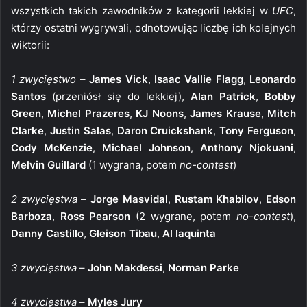
wszystkich takich zawodników z kategorii lekkiej w
UFC
,
którzy ostatni wygrywali, odnotowując liczbę ich kolejnych
wiktorii:
1 zwycięstwo
–
James Vick
,
Isaac Vallie Flagg
,
Leonardo
Santos
(przeniósł się do lekkiej),
Alan Patrick
,
Bobby
Green
,
Michel Prazeres
,
KJ Noons
,
James Krause
,
Mitch
Clarke
,
Justin Salas
,
Daron Cruickshank
,
Tony Ferguson
,
Cody McKenzie
,
Michael Johnson
,
Anthony Njokuani
,
Melvin Guillard
(1 wygrana, potem
no-contest
)
2 zwycięstwa
–
Jorge Masvidal
,
Rustam Khabilov
,
Edson
Barboza
,
Ross Pearson
(2 wygrane, potem
no-contest
),
Danny Castillo
,
Gleison Tibau
,
Al Iaquinta
3 zwycięstwa
–
John Makdessi
,
Norman Parke
4 zwycięstwa
–
Myles Jury