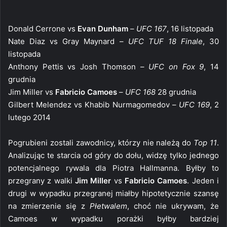
Donald Cerrone vs
Evan Dunham
–
UFC 167
, 16 listopada
Nate Diaz vs Gray Maynard –
UFC TUF 18 Finale
, 30
listopada
Anthony Pettis vs Josh Thomson –
UFC on Fox 9
, 14
grudnia
Jim Miller vs
Fabricio Camoes
–
UFC 168
28 grudnia
Gilbert Melendez vs Khabib Nurmagomedov –
UFC 169
, 2
lutego 2014
Pogrubieni zostali zawodnicy, którzy nie należą do
Top 11
.
Analizując te starcia od góry do dołu, widzę tylko jednego
potencjalnego rywala dla Piotra Hallmanna. Byłby to
przegrany z walki
Jim Miller
vs
Fabricio Camoes
. Jeden i
drugi w wypadku przegranej miałby hipotetycznie szansę
na zmierzenie się z
Płetwalem
, choć nie ukrywam, że
Camoes w wypadku porażki byłby bardziej