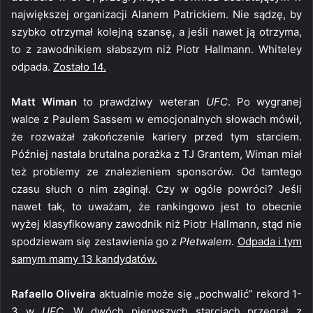
największej organizacji Alanem Patrickiem. Nie sądzę, by
szybko otrzymał kolejną szansę, a jeśli nawet ją otrzyma,
to z zawodnikiem słabszym niż Piotr Hallmann. Whiteley
odpada.
Zostało 14.
Matt Wiman
to prawdziwy weteran
UFC
. Po wygranej
walce z Paulem Sassem w emocjonalnych słowach mówił,
że rozważał zakończenie kariery przed tym starciem.
Później nastała brutalna porażka z TJ Grantem, Wiman miał
też problemy ze znalezieniem sponsorów. Od tamtego
czasu słuch o nim zaginął. Czy w ogóle powróci? Jeśli
nawet tak, to uważam, że rankingowo jest to obecnie
wyżej klasyfikowany zawodnik niż Piotr Hallmann, stąd nie
spodziewam się zestawienia go z
Płetwalem
.
Odpada i tym
samym mamy 13 kandydatów.
Rafaello Oliveira
aktualnie może się „pochwalić” rekord 1-
3 w
UFC
. W dwóch pierwszych starciach przegrał z