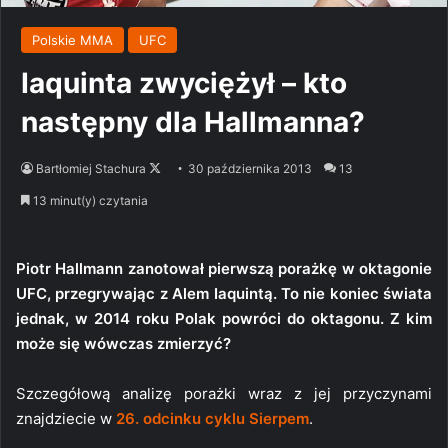
Polskie MMA
UFC
Iaquinta zwyciężył – kto
następny dla Hallmanna?
Follow
Bartłomiej Stachura
30 października 2013
13
on
13 minut(y) czytania
X
Piotr Hallmann zanotował pierwszą porażkę w oktagonie
UFC, przegrywając z Alem Iaquintą. To nie koniec świata
jednak, w 2014 roku Polak powróci do oktagonu. Z kim
może się wówczas zmierzyć?
Szczegółową analizę porażki wraz z jej przyczynami
znajdziecie w
26. odcinku cyklu Sierpem
.