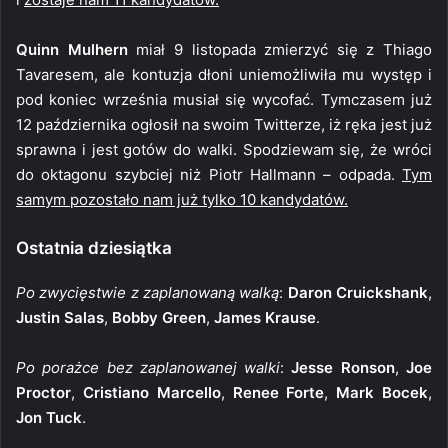
Quinn Mulhern
miał 9 listopada zmierzyć się z Thiago
Tavaresem, ale kontuzja dłoni uniemożliwiła mu występ i
pod koniec września musiał się wycofać. Tymczasem już
12 października ogłosił na swoim Twitterze, iż ręka jest już
sprawna i jest gotów do walki. Spodziewam się, że wróci
do oktagonu szybciej niż Piotr Hallmann – odpada.
Tym
samym pozostało nam już tylko 10 kandydatów.
Ostatnia dziesiątka
Po zwycięstwie z zaplanowaną walką
:
Daron Cruickshank
,
Justin Salas
,
Bobby Green
,
James Krause
.
Po porażce bez zaplanowanej walki
:
Jesse Ronson
,
Joe
Proctor
,
Cristiano Marcello
,
Renee Forte
,
Mark Bocek
,
Jon Tuck
.