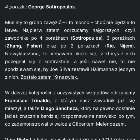
4 porażki
:
George Sotiropoulos
.
Musimy to grono zawęzić – i to mocno – choć nie będzie to
łatwe. Najpierw zatem odrzucamy najgorszych, czyli
zawodnika po 4 porażkach (
Sotiropoulos
), 3 porażkach
(
Zhang
,
Fisher
) oraz po 2 porażkach (
Rio
,
Nijem
).
Niewykluczone, że niebawem okaże się, iż któryś z nich
pożegnał się z kontraktem, a jeśli nawet nie, to nie
spodziewam się, by Joe Silva zestawił Hallmanna z jednym
z nich.
Zostało zatem 19 nazwisk.
W dalszej kolejności z oczywistych względów odrzucamy
Francisco Trinaldo
, z którym nasz zawodnik już się
mierzył, a także
Diego Sancheza
, który na pewno dostanie
jakieś znacznie bardziej rozpoznawalne nazwisko po tym,
co zademonstrował w walce z Gilbertem Melendezem.
Vinc Pichel
z kolei nie walczył od grudnia 2012 roku, gdy