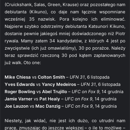
(Cruickshank, Salas, Green, Krause) oraz pozostałego nam
debiutanta (Kikuno), co daje nam łącznie wspomniane
wcześniej 35 nazwisk. Pora kolejno ich eliminować.
Najpierw szybko odstrzelmy debiutanta Katsunori Kikuno,
dostanie pewnie jakiegoś mniej doświadczonego niż Piotr
rywala. Mamy zatem 34 kandydatów, z których 4 jest po
zwycięstwie (ich już omawialiśmy), 30 po porażce. Należy
teraz sprawdzić rzeczoną 30 pod kątem zaplanowanych
już walk. Oto one:
Mike Chiesa
vs
Colton Smith
–
UFN 31
, 6 listopada
Yves Edwards
vs
Yancy Medeiros
–
UFN 31
, 6 listopada
Roger Bowling
vs
Abel Trujillo
–
UFC on Fox 9
, 14 grudnia
Jamie Varner
vs
Pat Healy
–
UFC on Fox 9
, 14 grudnia
Joe Lauzon
vs
Mac Danzig
–
UFC on Fox 9
, 14 grudnia
Niestety, jak widać, nie jest ich dużo, co utrudni nam
pracę, zmuszając do jeszcze większej – o ile to możliwe –