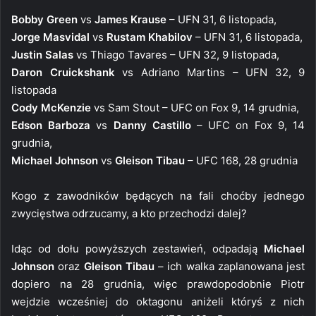
Bobby Green
vs
James Krause
– UFN 31, 6 listopada,
Jorge Masvidal
vs
Rustam Khabilov
– UFN 31, 6 listopada,
Justin Salas
vs Thiago Tavares – UFN 32, 9 listopada,
Daron Cruickshank
vs Adriano Martins – UFN 32, 9
listopada
Cody McKenzie
vs Sam Stout – UFC on Fox 9, 14 grudnia,
Edson Barboza
vs
Danny Castillo
– UFC on Fox 9, 14
grudnia,
Michael Johnson
vs
Gleison Tibau
– UFC 168, 28 grudnia
Kogo z zawodników będących na fali choćby jednego
zwycięstwa odrzucamy, a kto przechodzi dalej?
Idąc od dołu powyższych zestawień, odpadają
Michael
Johnson
oraz
Gleison Tibau
– ich walka zaplanowana jest
dopiero na 28 grudnia, więc prawdopodobnie Piotr
wejdzie wcześniej do oktagonu aniżeli któryś z nich