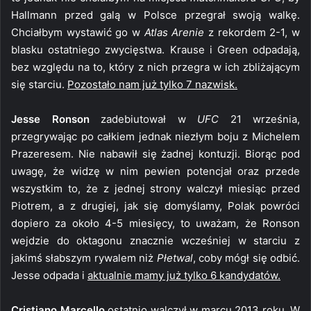
Hallmann przed galą w Polsce przegrał swoją walkę.
Chciałbym wystawić go w
Atlas Arenie
z rekordem 2-1, w
blasku ostatniego zwycięstwa. Krause i Green odpadają,
bez względu na to, który z nich przegra w ich zbliżającym
się starciu.
Pozostało nam już tylko 7 nazwisk.
Jesse Ronson
zadebiutował w
UFC
21 września,
przegrywając po całkiem jednak niezłym boju z Michelem
Prazeresem. Nie nabawił się żadnej kontuzji. Biorąc pod
uwagę, że widzę w nim pewien potencjał oraz przede
wszystkim to, że z jednej strony walczył miesiąc przed
Piotrem, a z drugiej, jak się domyślamy, Polak powróci
dopiero za około 4-5 miesięcy, to uważam, że Ronson
wejdzie do oktagonu znacznie wcześniej w starciu z
jakimś słabszym rywalem niż
Płetwal
, coby mógł się odbić.
Jesse odpada i
aktualnie mamy już tylko 6 kandydatów.
Cristiano Marcello
ostatnio walczył w marcu 2013 roku. W