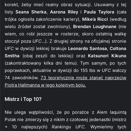
korekt, żeby mieć realny obraz sytuacji. Usuwamy z tej
listy
Seana Sherka
,
Aarona Riley
i
Paula Taylora
(cała
trójka ogłosiła zakończenie kariery),
Mike’a Ricci
(według
wielu źródeł został zwolniony),
Brendan Loughnane
(nie
wiem, co robi jeszcze w
rosterze
, skoro ostatnią walkę
stoczył poza
UFC
…). Z drugiej strony na oficjalnej stronie
UFC
w dywizji lekkiej brakuje
Leonardo Santosa
,
Coltona
Smitha
(obaj zeszli do lekkiej) oraz
Katsunori Kikuno
(zakontraktowany kilka dni temu). Tym samym, po tych
poprawkach, aktualnie w dywizji do 155 lbs w
UFC
walczy
74 zawodników.
73 teoretycznie może stanąć naprzeciw
Piotra Hallmanna w jego kolejnym boju.
Mistrz i Top 10?
Nie ulega wątpliwości, że po porażce z Alem Iaquintą
Polak nie zmierzy się z nikim z czołowej jedenastki (mistrz
+ 10 najlepszych)
Rankingu UFC
. Wymieńmy tych