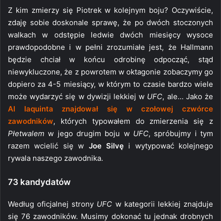
Z kim zmierzy się Piotrek w kolejnym boju? Oczywiście,
zdaję sobie doskonale sprawę, że po dwóch stoczonych
walkach w odstępie ledwie dwóch miesięcy wysoce
prawdopodobne i w pełni zrozumiałe jest, że Hallmann
będzie chciał w końcu odrobinę odpocząć, stąd
niewykluczone, że z powrotem w oktagonie zobaczymy go
dopiero za 4-5 miesiący, w którym to czasie bardzo wiele
może wydarzyć się w dywizji lekkiej w
UFC
, ale… Jako że
Al Iaquinta znajdował się w czołowej czwórce
zawodników
, których typowałem do zmierzenia się z
Płetwalem
w jego drugim boju w
UFC
, spróbujmy i tym
razem wcielić się w
Joe Silvę
i wytypować kolejnego
rywala naszego zawodnika.
73 kandydatów
Według oficjalnej strony
UFC
w kategorii lekkiej znajduje
się 76 zawodników. Musimy dokonać tu jednak drobnych