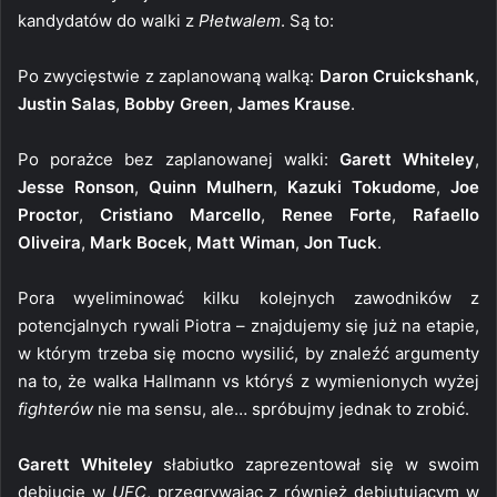
kandydatów do walki z
Płetwalem
. Są to:
Po zwycięstwie z zaplanowaną walką:
Daron Cruickshank
,
Justin Salas
,
Bobby Green
,
James Krause
.
Po porażce bez zaplanowanej walki:
Garett Whiteley
,
Jesse Ronson
,
Quinn Mulhern
,
Kazuki Tokudome
,
Joe
Proctor
,
Cristiano Marcello
,
Renee Forte
,
Rafaello
Oliveira
,
Mark Bocek
,
Matt Wiman
,
Jon Tuck
.
Pora wyeliminować kilku kolejnych zawodników z
potencjalnych rywali Piotra – znajdujemy się już na etapie,
w którym trzeba się mocno wysilić, by znaleźć argumenty
na to, że walka Hallmann vs któryś z wymienionych wyżej
fighterów
nie ma sensu, ale… spróbujmy jednak to zrobić.
Garett Whiteley
słabiutko zaprezentował się w swoim
debiucie w
UFC
, przegrywając z również debiutującym w