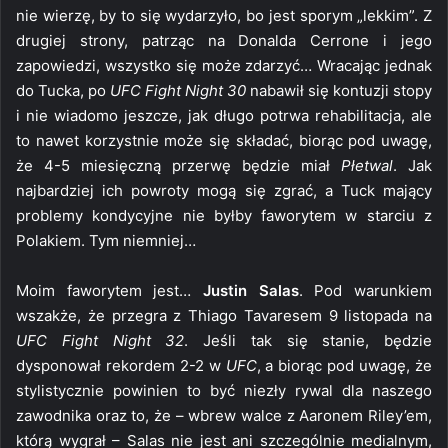
nie wierzę, by to się wydarzyło, bo jest sporym „lekkim”. Z
drugiej strony, patrząc na Donalda Cerrone i jego
zapowiedzi, wszystko się może zdarzyć… Wracając jednak
do Tucka, po
UFC Fight Night 30
nabawił się kontuzji stopy
i nie wiadomo jeszcze, jak długo potrwa rehabilitacja, ale
to nawet korzystnie może się składać, biorąc pod uwagę,
że 4-5 miesięczną przerwę będzie miał
Płetwal
. Jak
najbardziej ich powroty mogą się zgrać, a Tuck mający
problemy kondycyjne nie byłby faworytem w starciu z
Polakiem. Tym niemniej…
Moim faworytem jest…
Justin Salas
. Pod warunkiem
wszakże, że przegra z Thiago Tavaresem 9 listopada na
UFC Fight Night 32
. Jeśli tak się stanie, będzie
dysponował rekordem 2-2 w
UFC
, a biorąc pod uwagę, że
stylistycznie powinien to być niezły rywal dla naszego
zawodnika oraz to, że – wbrew walce z Aaronem Riley’em,
którą wygrał – Salas nie jest ani szczególnie medialnym,