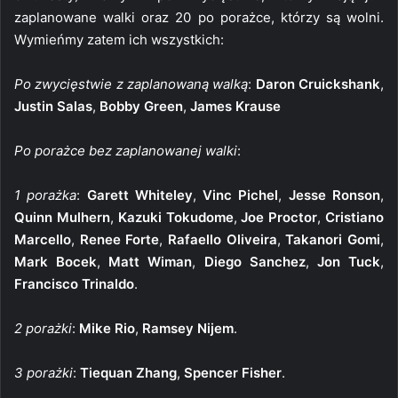
zaplanowane walki oraz 20 po porażce, którzy są wolni.
Wymieńmy zatem ich wszystkich:
Po zwycięstwie z zaplanowaną walką
:
Daron Cruickshank
,
Justin Salas
,
Bobby Green
,
James Krause
Po porażce bez zaplanowanej walki
:
1 porażka
:
Garett Whiteley
,
Vinc Pichel
,
Jesse Ronson
,
Quinn Mulhern
,
Kazuki Tokudome
,
Joe Proctor
,
Cristiano
Marcello
,
Renee Forte
,
Rafaello Oliveira
,
Takanori Gomi
,
Mark Bocek
,
Matt Wiman
,
Diego Sanchez
,
Jon Tuck
,
Francisco Trinaldo
.
2 porażki
:
Mike Rio
,
Ramsey Nijem
.
3 porażki
:
Tiequan Zhang
,
Spencer Fisher
.