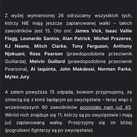
Z wyżej wymienionej 26 odrzucamy wszystkich tych,
którzy NIE mają jeszcze zaplanowanej walki – takich
zawodników jest 15. Oto oni:
James Vick
,
Isaac Vallie
Flagg
,
Leonardo Santos
,
Alan Patrick
,
Michel Prazeres
,
KJ Noons
,
Mitch Clarke
,
Tony Ferguson
,
Anthony
Njokuani
,
Ross Pearson
(prawdopodobnie przeciwnik
Guillarda),
Melvin Guillard
(prawdopodobnie przeciwnik
Pearsona),
Al Iaquinta
,
John Makdessi
,
Norman Parke
,
Myles Jury
.
A zatem powyższa 15 odpada, bowiem przyjmujemy, że
zmierzą się z kimś będącym po zwycięstwie – teraz więc z
wcześniejszych 60 zawodników
pozostało nam już 45
.
Wśród nich znajduje się 11, którzy są po zwycięstwie i mają
już zaplanowaną walkę. Przejrzyjmy się im bliżej
(pogrubieni
fighterzy
są po zwycięstwie).