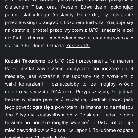
Gleisonem Tibau oraz Yvesem Edwardsem, pokonując
potem słabiutkiego Yoislandy Izquierdo, by następnie
przez lowkingi przegrać z Edsonem Barbozą. Znajduje się
na ostatniej prostej przed wylotem z
UFC
, znacznie niżej
niż Piotr Hallmann – nie dostanie swojej ostatniej szansy w
starciu z Polakiem. Odpada.
Zostało 12.
Kazuki Tokudome
po
UFC 162
i przegranej z Narmanem
Parke dostał zawieszenie medyczne dochodzące do 6
miesięcy, jeśli wcześniej nie uporałby się z wynikłymi z
walki kontuzjami – oznaczałoby to, że mógłby wrócić
dopiero w styczniu 2014 roku. Przypuszczam, że jednak
będzie w stanie powrócić wcześniej. Jednak nawet jeśli
jego powrót zgra się z powrotem Hallmanna, to na miejscu
Joe Silvy nie zestawiłbym go z Polakiem. Jeden z nich
bowiem po porażce mógłby wylecieć, a
UFC
potrzebuje
mieć zawodników w Polsce i w Japonii. Tokudome odpada
i
zostaje nam 11 kandydatów.