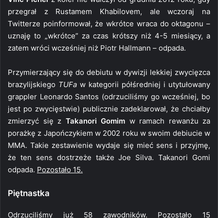
przegrał z Rustamem Khabilovem, ale wczoraj na
Twitterze poinformował, że wkrótce wraca do oktagonu –
uznaję to „wkrótce” za czas krótszy niż 4-5 miesiący, a
zatem wróci wcześniej niż Piotr Hallmann – odpada.
Przymierzający się do debiutu w dywizji lekkiej zwycięzca
brazylijskiego
TUFa
w kategorii półśredniej i utytułowany
grappler Leonardo Santos (odrzuciliśmy go wcześniej, bo
jest po zwycięstwie) publicznie zadeklarował, że chciałby
zmierzyć się z
Takanori Gomim
w ramach rewanżu za
porażkę z Japończykiem w 2002 roku w swoim debiucie w
MMA. Takie zestawienie wydaje się mieć sens i przyjmę,
że ten sens dostrzeże także Joe Silva. Takanori Gomi
odpada.
Pozostało 15.
Piętnastka
Odrzuciliśmy już 58 zawodników. Pozostało 15