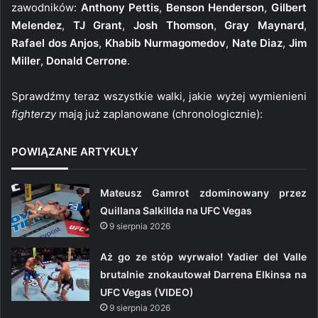
zawodników:
Anthony Pettis
,
Benson Henderson
,
Gilbert
Melendez
,
TJ Grant
,
Josh Thomson
,
Gray Maynard
,
Rafael dos Anjos
,
Khabib Nurmagomedov
,
Nate Diaz
,
Jim
Miller
,
Donald Cerrone
.
Sprawdźmy teraz wszystkie walki, jakie wyżej wymienieni
fighterzy
mają już zaplanowane (chronologicznie):
POWIĄZANE ARTYKUŁY
Mateusz Gamrot zdominowany przez
Quillana Salkillda na UFC Vegas
9 sierpnia 2026
Aż go ze stóp wyrwało! Yadier del Valle
brutalnie znokautował Darrena Elkinsa na
UFC Vegas (VIDEO)
9 sierpnia 2026