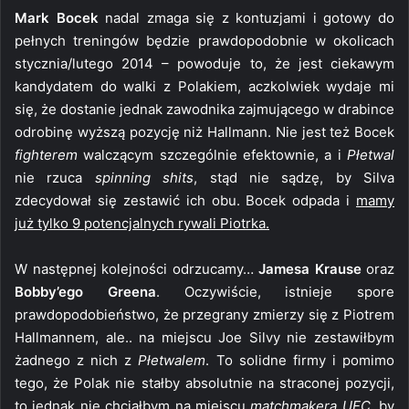
Mark Bocek
nadal zmaga się z kontuzjami i gotowy do
pełnych treningów będzie prawdopodobnie w okolicach
stycznia/lutego 2014 – powoduje to, że jest ciekawym
kandydatem do walki z Polakiem, aczkolwiek wydaje mi
się, że dostanie jednak zawodnika zajmującego w drabince
odrobinę wyższą pozycję niż Hallmann. Nie jest też Bocek
fighterem
walczącym szczególnie efektownie, a i
Płetwal
nie rzuca
spinning shits
, stąd nie sądzę, by Silva
zdecydował się zestawić ich obu. Bocek odpada i
mamy
już tylko 9 potencjalnych rywali Piotrka.
W następnej kolejności odrzucamy…
Jamesa Krause
oraz
Bobby’ego Greena
. Oczywiście, istnieje spore
prawdopodobieństwo, że przegrany zmierzy się z Piotrem
Hallmannem, ale.. na miejscu Joe Silvy nie zestawiłbym
żadnego z nich z
Płetwalem
. To solidne firmy i pomimo
tego, że Polak nie stałby absolutnie na straconej pozycji,
to jednak nie chciałbym na miejscu
matchmakera
UFC
, by