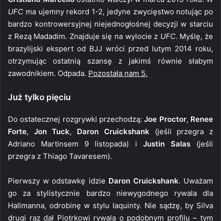
UFC
ma ujemny rekord 1-2, jedyne zwycięstwo notując po
bardzo kontrowersyjnej niejednogłośnej decyzji w starciu
z Rezą Madadim. Znajduje się na wylocie z
UFC
. Myślę, że
brazylijski ekspert od BJJ wróci przed lutym 2014 roku,
otrzymując ostatnią szansę z jakimś równie słabym
zawodnikiem. Odpada.
Pozostała nam 5.
Już tylko pięciu
Do ostatecznej rozgrywki przechodzą:
Joe Proctor
,
Renee
Forte
,
Jon Tuck
,
Daron Cruickshank
(jeśli przegra z
Adriano Martinsem 9 listopada) i
Justin Salas
(jeśli
przegra z Thiago Tavaresem).
Pierwszy w odstawkę idzie
Daron Cruickshank
. Uważam
go za stylistycznie bardzo niewygodnego rywala dla
Hallmanna, odrobinę w stylu Iaquinty. Nie sądzę, by Silva
drugi raz dał Piotrkowi rywala o podobnym profilu – tym