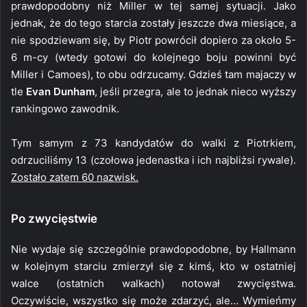
prawdopodobny niż Miller w tej samej sytuacji. Jako
jednak, że do tego starcia zostały jeszcze dwa miesiące, a
nie spodziewam się, by Piotr powrócił dopiero za około 5-
6 m-cy (wtedy gotowi do kolejnego boju powinni być
Miller i Camoes), to obu odrzucamy. Gdzieś tam majaczy w
tle
Evan Dunham
, jeśli przegra, ale to jednak nieco wyższy
rankingowo zawodnik.
Tym samym z 73 kandydatów do walki z Piotrkiem,
odrzuciliśmy 13 (czołowa jedenastka i ich najbliżsi rywale).
Zostało zatem 60 nazwisk.
Po zwycięstwie
Nie wydaje się szczególnie prawdopodobne, by Hallmann
w kolejnym starciu zmierzył się z kimś, kto w ostatniej
walce (ostatnich walkach) notował zwycięstwa.
Oczywiście, wszystko się może zdarzyć, ale… Wymieńmy