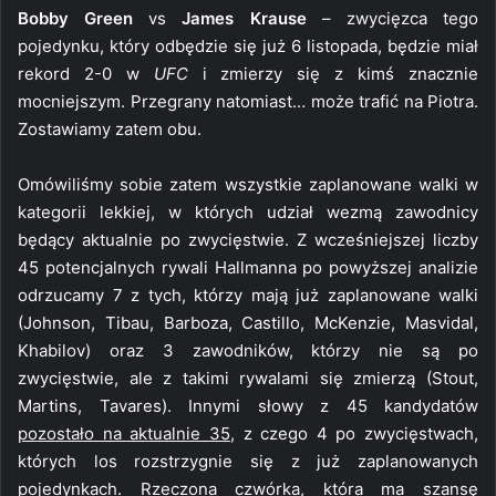
Bobby Green
vs
James Krause
– zwycięzca tego
pojedynku, który odbędzie się już 6 listopada, będzie miał
rekord 2-0 w
UFC
i zmierzy się z kimś znacznie
mocniejszym. Przegrany natomiast… może trafić na Piotra.
Zostawiamy zatem obu.
Omówiliśmy sobie zatem wszystkie zaplanowane walki w
kategorii lekkiej, w których udział wezmą zawodnicy
będący aktualnie po zwycięstwie. Z wcześniejszej liczby
45 potencjalnych rywali Hallmanna po powyższej analizie
odrzucamy 7 z tych, którzy mają już zaplanowane walki
(Johnson, Tibau, Barboza, Castillo, McKenzie, Masvidal,
Khabilov) oraz 3 zawodników, którzy nie są po
zwycięstwie, ale z takimi rywalami się zmierzą (Stout,
Martins, Tavares). Innymi słowy z 45 kandydatów
pozostało na aktualnie 35
, z czego 4 po zwycięstwach,
których los rozstrzygnie się z już zaplanowanych
pojedynkach. Rzeczona czwórka, która ma szansę