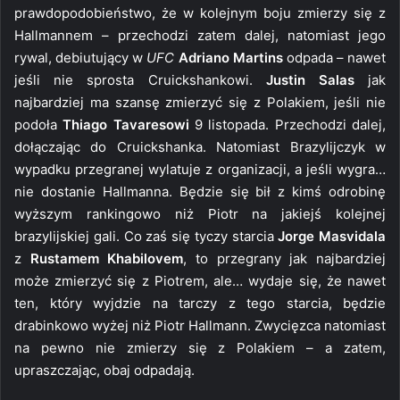
prawdopodobieństwo, że w kolejnym boju zmierzy się z
Hallmannem – przechodzi zatem dalej, natomiast jego
rywal, debiutujący w
UFC
Adriano Martins
odpada – nawet
jeśli nie sprosta Cruickshankowi.
Justin Salas
jak
najbardziej ma szansę zmierzyć się z Polakiem, jeśli nie
podoła
Thiago Tavaresowi
9 listopada. Przechodzi dalej,
dołączając do Cruickshanka. Natomiast Brazylijczyk w
wypadku przegranej wylatuje z organizacji, a jeśli wygra…
nie dostanie Hallmanna. Będzie się bił z kimś odrobinę
wyższym rankingowo niż Piotr na jakiejś kolejnej
brazylijskiej gali. Co zaś się tyczy starcia
Jorge Masvidala
z
Rustamem Khabilovem
, to przegrany jak najbardziej
może zmierzyć się z Piotrem, ale… wydaje się, że nawet
ten, który wyjdzie na tarczy z tego starcia, będzie
drabinkowo wyżej niż Piotr Hallmann. Zwycięzca natomiast
na pewno nie zmierzy się z Polakiem – a zatem,
upraszczając, obaj odpadają.