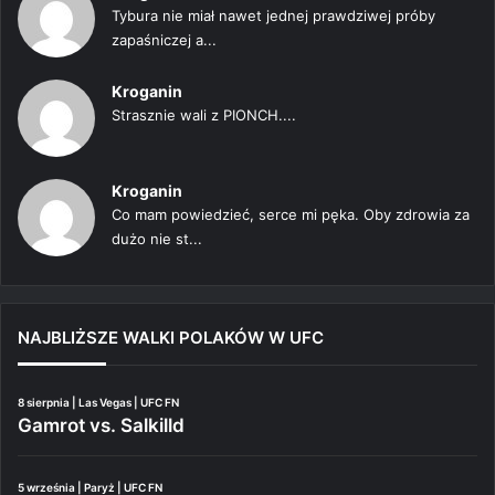
Tybura nie miał nawet jednej prawdziwej próby
zapaśniczej a...
Kroganin
Strasznie wali z PIONCH....
Kroganin
Co mam powiedzieć, serce mi pęka. Oby zdrowia za
dużo nie st...
NAJBLIŻSZE WALKI POLAKÓW W UFC
8 sierpnia | Las Vegas | UFC FN
Gamrot vs. Salkilld
5 września | Paryż | UFC FN