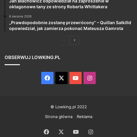
Jan Błachowicz odpowiedział na zaproszenie w
oktagonowe tany ze strony Roberta Whittakera
6 sierpnia 2026
„Prawdopodobnie zostanę przewrócony” – Quillan Salkilld
opowiedział, jak zamierza pokonać Mateusza Gamrota
Poprzednia
Następna
strona
strona
OBSERWUJ LOWKING.PL
Facebook
X
YouTube
Instagram
© Lowking.pl 2022
Strona główna
Reklama
Facebook
X
YouTube
Instagram