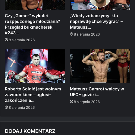
Czy „Gamer” wykolei
„Wtedy zobaczymy, kto
rozpędzonego młodziana?
naprawdę chce wygrać” –
Przegląd bukmacherski
Mateusz…
#243…
8 sierpnia 2026
8 sierpnia 2026
Roberto Soldić jest wolnym
Mateusz Gamrot walczy w
zawodnikiem – ogłosił
UFC – gdzie i…
zakończenie…
8 sierpnia 2026
8 sierpnia 2026
DODAJ KOMENTARZ