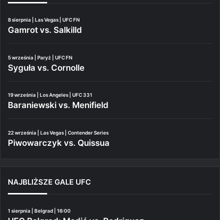
8 sierpnia | Las Vegas | UFC FN
Gamrot vs. Salkilld
5 września | Paryż | UFC FN
Syguła vs. Cornolle
19 września | Los Angeles | UFC 331
Baraniewski vs. Menifield
22 września | Las Vegas | Contender Series
Piwowarczyk vs. Quissua
NAJBLIŻSZE GALE UFC
1 sierpnia | Belgrad | 16:00