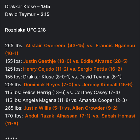
Drakkar Klose –
1.65
David Teymur –
2.15
Rozpiska UFC 218
265 lbs:
Alistair Overeem (43-15) vs. Francis Ngannou
(10-1)
155 lbs:
Justin Gaethje (18-0) vs. Eddie Alvarez (28-5)
125 lbs:
Henry Cejudo (11-2) vs. Sergio Pettis (16-2)
155 lbs: Drakkar Klose (8-0-1) vs. David Teymur (6-1)
205 lbs:
Dominick Reyes (7-0) vs. Jeremy Kimball (15-6)
115 lbs: Felice Herrig (13-6) vs. Cortney Casey (7-4)
115 lbs: Angela Magana (11-8) vs. Amanda Cooper (2-3)
265 lbs:
Justin Willis (5-1) vs. Allen Crowder (9-2)
170 lbs:
Abdul Razak Alhassan (7-1) vs. Sabah Homasi
(11-6)
*****