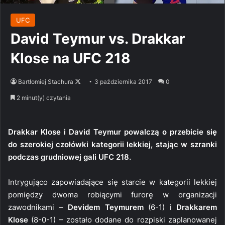
UFC
David Teymur vs. Drakkar
Klose na UFC 218
Follow
Bartłomiej Stachura
3 października 2017
0
on
2 minut(y) czytania
X
Drakkar Klose i David Teymur powalczą o przebicie się
do szerokiej czołówki kategorii lekkiej, stając w szranki
podczas grudniowej gali UFC 218.
Intrygująco zapowiadające się starcie w kategorii lekkiej
pomiędzy dwoma robiącymi furorę w organizacji
zawodnikami –
Devidem Teymurem
(6-1) i
Drakkarem
Klose
(8-0-1) – zostało dodane do rozpiski zaplanowanej