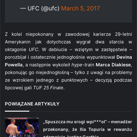
— UFC (@ufc)
March 5, 2017
Z kolei niepokonany w zawodowej karierze 29-letni
Amerykanin jak dotychczas wygrał dwa starcia w
oktagonie
UFC
. W debiucie – wziętym w zastępstwie –
porozbijał i ostatecznie jednogłośnie wypunktował
Devina
Powella
, a następnie wykoleił
hype-train
Marca Diakiese
,
pokonując go niejednogłośną – tylko z uwagi na problemy
ze wzrokiem jednego z punktowych – decyzją podczas
lipcowej gali
TUF 25 Finale
.
POWIĄZANE ARTYKUŁY
„Spuszcza mu srogi wpi***ol” – menadżer
przekonany, że Ilia Topuria w rewanżu
zdemoluje Justina Gaethje