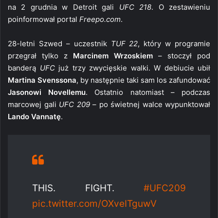
na 2 grudnia w Detroit gali
UFC 218
. O zestawieniu
poinformował portal
Freepo.com
.
28-letni Szwed – uczestnik
TUF 22
, który w programie
przegrał tylko z
Marcinem Wrzoskiem
– stoczył pod
banderą
UFC
już trzy zwycięskie walki. W debiucie ubił
Martina Svenssona
, by następnie taki sam los zafundować
Jasonowi Novellemu
. Ostatnio natomiast – podczas
marcowej gali
UFC 209
– po świetnej walce wypunktował
Lando Vannatę
.
THIS. FIGHT.
#UFC209
pic.twitter.com/OXveITguwV