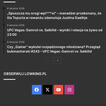
8 sierpnia 2026
„Spuszcza mu srogi wpi***ol” – menadżer przekonany, że
Ilia Topuria w rewanżu zdemoluje Justina Gaethje
8 sierpnia 2026
UFC Vegas: Gamrot vs. Salkilld – wyniki i relacja na żywo od
23:00
8 sierpnia 2026
Czy „Gamer” wykolei rozpędzonego młodziana? Przegląd
bukmacherski #243 – UFC Vegas: Gamrot vs. Salkilld
Poprzednia
Następna
strona
strona
OBSERWUJ LOWKING.PL
Facebook
X
YouTube
Instagram