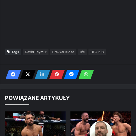
Tags
David Teymur
Drakkar Klose
ufc
UFC 218
POWIĄZANE ARTYKUŁY