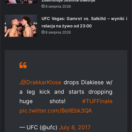
8 sierpnia 2026
UFC Vegas: Gamrot vs. Salkilld – wyniki i
relacja na żywo od 23:00
8 sierpnia 2026
.
@DrakkarKlose
drops Diakiese w/
a leg kick and starts dropping
huge shots!
#TUFFinale
pic.twitter.com/BeIIEbk3QA
— UFC (@ufc)
July 8, 2017