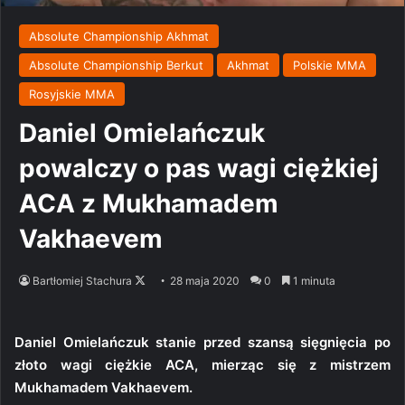
Absolute Championship Akhmat
Absolute Championship Berkut
Akhmat
Polskie MMA
Rosyjskie MMA
Daniel Omielańczuk
powalczy o pas wagi ciężkiej
ACA z Mukhamadem
Vakhaevem
Follow
Bartłomiej Stachura
28 maja 2020
0
1 minuta
on
X
Daniel Omielańczuk stanie przed szansą sięgnięcia po
złoto wagi ciężkie ACA, mierząc się z mistrzem
Mukhamadem Vakhaevem.