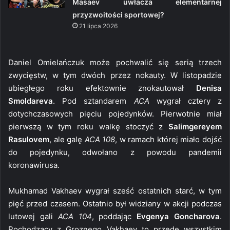
Masaev uwłacza elementarnej
przyzwoitości sportowej?
21 lipca 2026
Daniel Omielańczuk może pochwalić się serią trzech
zwycięstw, w tym dwóch przez nokauty. W listopadzie
ubiegłego roku efektownie znokautował
Denisa
Smoldareva
. Pod sztandarem
ACA
wygrał cztery z
dotychczasowych pięciu pojedynków. Pierwotnie miał
pierwszą w tym roku walkę stoczyć z
Salimgereyem
Rasulovem
, ale galę
ACA 108
, w ramach której miało dojść
do pojedynku, odwołano z powodu pandemii
koronawirusa.
Mukhamad Vakhaev wygrał sześć ostatnich starć, w tym
pięć przed czasem. Ostatnio był widziany w akcji podczas
lutowej gali
ACA 104
, poddając
Evgenya Goncharova
.
Pochodzący z Groznego Vakhaev to przede wszystkim