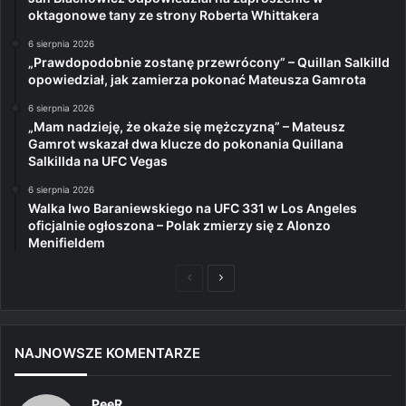
oktagonowe tany ze strony Roberta Whittakera
6 sierpnia 2026
„Prawdopodobnie zostanę przewrócony” – Quillan Salkilld
opowiedział, jak zamierza pokonać Mateusza Gamrota
6 sierpnia 2026
„Mam nadzieję, że okaże się mężczyzną” – Mateusz
Gamrot wskazał dwa klucze do pokonania Quillana
Salkillda na UFC Vegas
6 sierpnia 2026
Walka Iwo Baraniewskiego na UFC 331 w Los Angeles
oficjalnie ogłoszona – Polak zmierzy się z Alonzo
Menifieldem
Poprzednia
Następna
strona
strona
NAJNOWSZE KOMENTARZE
PeeR