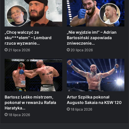
„Chcę walczyć ze
„Nie wyjdzie im!” – Adrian
sku***elem” – Lombard
Bartosiński zapowiada
rzuca wyzwanie…
zniweczenie…
21 lipca 2026
20 lipca 2026
Bartosz Leśko mistrzem,
Artur Szpilka pokonał
pokonał w rewanżu Rafała
Augusto Sakaia na KSW 120
Haratyka…
18 lipca 2026
18 lipca 2026