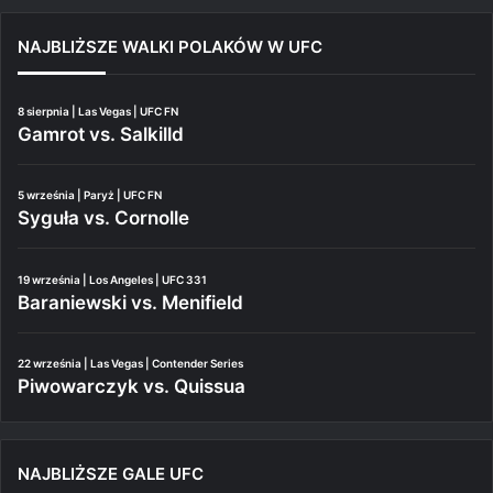
NAJBLIŻSZE WALKI POLAKÓW W UFC
8 sierpnia | Las Vegas | UFC FN
Gamrot vs. Salkilld
5 września | Paryż | UFC FN
Syguła vs. Cornolle
19 września | Los Angeles | UFC 331
Baraniewski vs. Menifield
22 września | Las Vegas | Contender Series
Piwowarczyk vs. Quissua
NAJBLIŻSZE GALE UFC