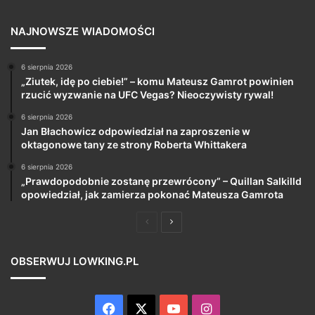
NAJNOWSZE WIADOMOŚCI
6 sierpnia 2026
„Ziutek, idę po ciebie!” – komu Mateusz Gamrot powinien
rzucić wyzwanie na UFC Vegas? Nieoczywisty rywal!
6 sierpnia 2026
Jan Błachowicz odpowiedział na zaproszenie w
oktagonowe tany ze strony Roberta Whittakera
6 sierpnia 2026
„Prawdopodobnie zostanę przewrócony” – Quillan Salkilld
opowiedział, jak zamierza pokonać Mateusza Gamrota
Poprzednia
Następna
strona
strona
OBSERWUJ LOWKING.PL
Facebook
X
YouTube
Instagram