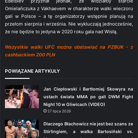
Edelbiev przyznał jednak, że widziałby starcie
Omielańczuka z Vakhaevem w charakterze walki wieczoru
gali w Polsce – a tę organizatorzy wstępnie planują na
przełom sierpnia i września. Nie wykluczają jednocześnie,
że nie będzie to jedyna w 2020 roku gala nad Wisłą.
Wszystkie walki UFC można obstawiać na PZBUK - z
cashbackiem 200 PLN
POWIĄZANE ARTYKUŁY
Jan Ciepłowski i Bartłomiej Skowyra na
ustach świata MMA po gali DWM Fight
Night 10 w Gliwicach (VIDEO)
27 lipca 2026
Dlaczego Błachowicz nie jest bez szans ze
Stirlingiem, a walka Bartosiński vs.