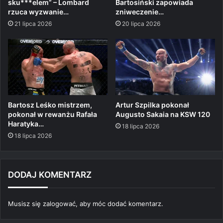
sku***elem” – Lombard
Bartosiński zapowiada
rzuca wyzwanie…
zniweczenie…
21 lipca 2026
20 lipca 2026
Bartosz Leśko mistrzem,
Artur Szpilka pokonał
pokonał w rewanżu Rafała
Augusto Sakaia na KSW 120
Haratyka…
18 lipca 2026
18 lipca 2026
DODAJ KOMENTARZ
Musisz się
zalogować
, aby móc dodać komentarz.