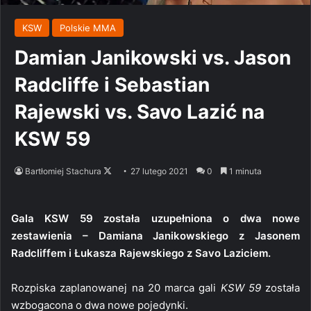
KSW
Polskie MMA
Damian Janikowski vs. Jason
Radcliffe i Sebastian
Rajewski vs. Savo Lazić na
KSW 59
Follow
Bartłomiej Stachura
27 lutego 2021
0
1 minuta
on
X
Gala KSW 59 została uzupełniona o dwa nowe
zestawienia – Damiana Janikowskiego z Jasonem
Radcliffem i Łukasza Rajewskiego z Savo Laziciem.
Rozpiska zaplanowanej na 20 marca gali
KSW 59
została
wzbogacona o dwa nowe pojedynki.