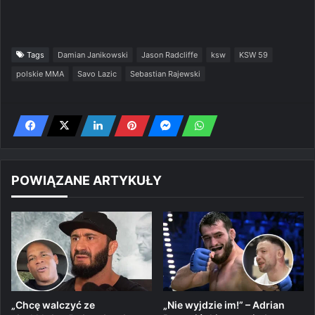
Tags
Damian Janikowski
Jason Radcliffe
ksw
KSW 59
polskie MMA
Savo Lazic
Sebastian Rajewski
POWIĄZANE ARTYKUŁY
„Chcę walczyć ze
„Nie wyjdzie im!” – Adrian