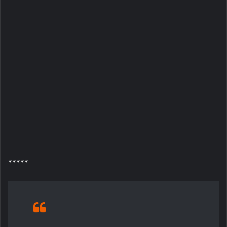
*****