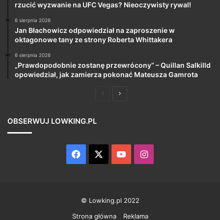
rzucić wyzwanie na UFC Vegas? Nieoczywisty rywal!
6 sierpnia 2026
Jan Błachowicz odpowiedział na zaproszenie w
oktagonowe tany ze strony Roberta Whittakera
6 sierpnia 2026
„Prawdopodobnie zostanę przewrócony” – Quillan Salkilld
opowiedział, jak zamierza pokonać Mateusza Gamrota
Poprzednia
Następna
strona
strona
OBSERWUJ LOWKING.PL
Facebook
X
YouTube
Instagram
© Lowking.pl 2022
Strona główna
Reklama