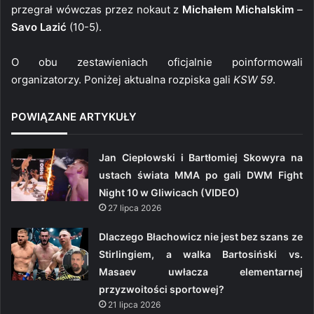
przegrał wówczas przez nokaut z
Michałem Michalskim
–
Savo Lazić
(10-5).
O obu zestawieniach oficjalnie poinformowali
organizatorzy. Poniżej aktualna rozpiska gali
KSW 59
.
POWIĄZANE ARTYKUŁY
Jan Ciepłowski i Bartłomiej Skowyra na
ustach świata MMA po gali DWM Fight
Night 10 w Gliwicach (VIDEO)
27 lipca 2026
Dlaczego Błachowicz nie jest bez szans ze
Stirlingiem, a walka Bartosiński vs.
Masaev uwłacza elementarnej
przyzwoitości sportowej?
21 lipca 2026