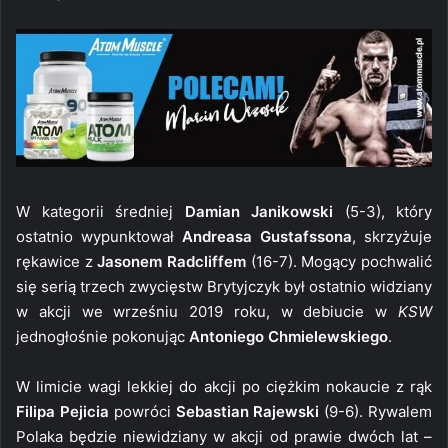
W kategorii średniej
Damian Janikowski
(5-3), który
ostatnio wypunktował
Andreasa Gustafssona
, skrzyżuje
rękawice z
Jasonem Radcliffem
(16-7). Mogący pochwalić
się serią trzech zwycięstw Brytyjczyk był ostatnio widziany
w akcji we wrześniu 2019 roku, w debiucie w
KSW
jednogłośnie pokonując
Antoniego Chmielewskiego
.
W limicie wagi lekkiej do akcji po ciężkim nokaucie z rąk
Filipa Pejicia
powróci
Sebastian Rajewski
(9-6). Rywalem
Polaka będzie niewidziany w akcji od prawie dwóch lat –