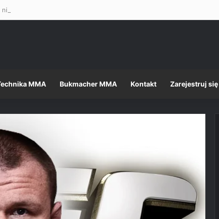
 nietęga, ale formalności, jak zawsze, dopełnione – Mateusz Gamrot w 
Technika MMA
Bukmacher MMA
Kontakt
Zarejestruj się