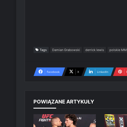
Tags
Damian Grabowski
derrick lewis
polskie MM
Facebook
X
LinkedIn
POWIĄZANE ARTYKUŁY