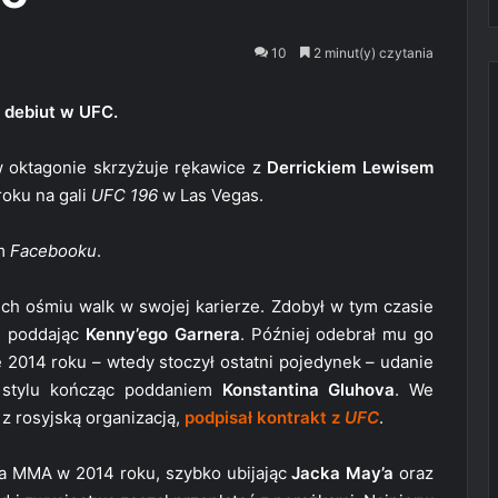
10
2 minut(y) czytania
 debiut w UFC.
 oktagonie skrzyżuje rękawice z
Derrickiem Lewisem
roku na gali
UFC 196
w Las Vegas.
im
Facebooku
.
ch ośmiu walk w swojej karierze. Zdobył w tym czasie
, poddając
Kenny’ego Garnera
. Później odebrał mu go
 2014 roku – wtedy stoczył ostatni pojedynek – udanie
m stylu kończąc poddaniem
Konstantina Gluhova
. We
z rosyjską organizacją,
podpisał kontrakt z
UFC
.
ata MMA w 2014 roku, szybko ubijając
Jacka May’a
oraz