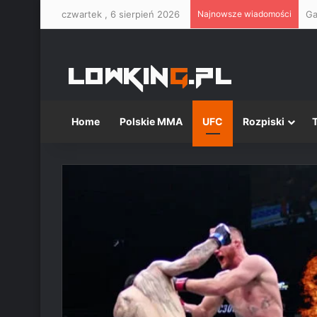
czwartek , 6 sierpień 2026
Najnowsze wiadomości
Ga
Home
Polskie MMA
UFC
Rozpiski