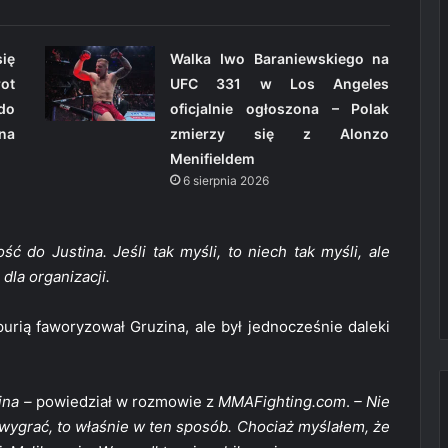
ię
Walka Iwo Baraniewskiego na
ot
UFC 331 w Los Angeles
do
oficjalnie ogłoszona – Polak
 na
zmierzy się z Alonzo
Menifieldem
6 sierpnia 2026
ć do Justina. Jeśli tak myśli, to niech tak myśli, ale
dla organizacji.
purią faworyzował Gruzina, ale był jednocześnie daleki
ina –
powiedział w rozmowie z
MMAFighting.com
.
– Nie
 wygrać, to właśnie w ten sposób. Chociaż myślałem, że