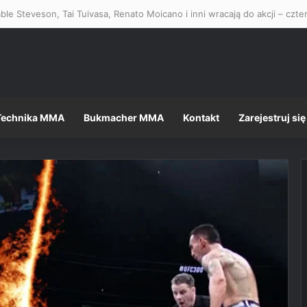
ble Steveson, Tai Tuivasa, Renato Moicano i inni wracają do akcji – czt
Technika MMA
Bukmacher MMA
Kontakt
Zarejestruj się