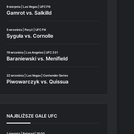
8 sierpnia | Las Vegas | UFC FN
Gamrot vs. Salkilld
5 września | Paryż | UFC FN
Syguła vs. Cornolle
19 września | Los Angeles | UFC 331
Baraniewski vs. Menifield
22 września | Las Vegas | Contender Series
Piwowarczyk vs. Quissua
NAJBLIŻSZE GALE UFC
1 sierpnia | Belgrad | 16:00