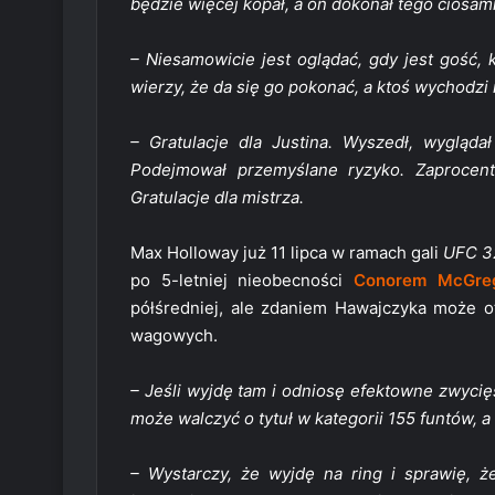
będzie więcej kopał, a on dokonał tego ciosami
– Niesamowicie jest oglądać, gdy jest gość, 
wierzy, że da się go pokonać, a ktoś wychodzi 
– Gratulacje dla Justina. Wyszedł, wygląda
Podejmował przemyślane ryzyko. Zaprocen
Gratulacje dla mistrza.
Max Holloway już 11 lipca w ramach gali
UFC 3
po 5-letniej nieobecności
Conorem McGre
półśredniej, ale zdaniem Hawajczyka może
wagowych.
– Jeśli wyjdę tam i odniosę efektowne zwyci
może walczyć o tytuł w kategorii 155 funtów, a
– Wystarczy, że wyjdę na ring i sprawię,