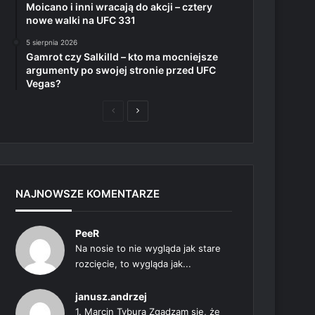
Moicano i inni wracają do akcji – cztery
nowe walki na UFC 331
5 sierpnia 2026
Gamrot czy Salkilld – kto ma mocniejsze
argumenty po swojej stronie przed UFC
Vegas?
Poprzednia
Następna
strona
strona
NAJNOWSZE KOMENTARZE
PeeR
Na nosie to nie wygląda jak stare
rozcięcie, to wygląda jak...
janusz.andrzej
1. Marcin Tybura Zgadzam się, że