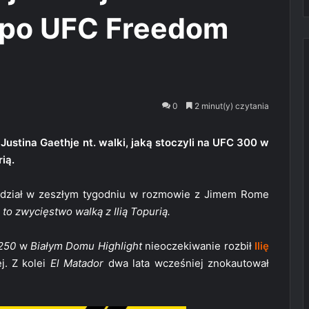
e po UFC Freedom
0
2 minut(y) czytania
stina Gaethje nt. walki, jaką stoczyli na UFC 300 w
ią.
dział w zeszłym tygodniu w rozmowie z Jimem Rome
to zwycięstwo walką z Ilią Topurią.
250
w
Białym Domu
Highlight
nieoczekiwanie rozbił
Ilię
ej. Z kolei
El Matador
dwa lata wcześniej znokautował