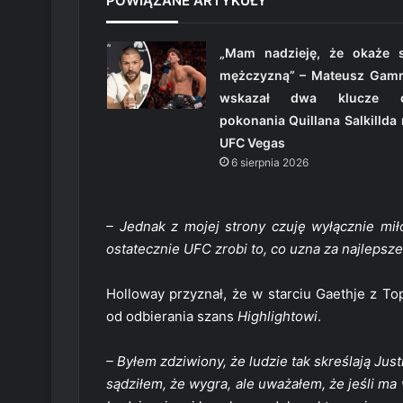
POWIĄZANE ARTYKUŁY
„Mam nadzieję, że okaże s
mężczyzną” – Mateusz Gamr
wskazał dwa klucze 
pokonania Quillana Salkillda
UFC Vegas
6 sierpnia 2026
– Jednak z mojej strony czuję wyłącznie miłoś
ostatecznie UFC zrobi to, co uzna za najlepsze 
Holloway przyznał, że w starciu Gaethje z To
od odbierania szans
Highlightowi
.
– Byłem zdziwiony, że ludzie tak skreślają Just
sądziłem, że wygra, ale uważałem, że jeśli ma