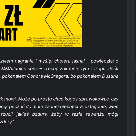
zyłem nagranie i myślę: cholera jasna! –
powiedział o
z
MMAJunkie.com
.
– Trochę zbił mnie tym z tropu. Jeśli
rąc, pokonałem Conora McGregora, bo pokonałem Dustina
tak mówi. Może po prostu chce kogoś sprowokować, czy
 mógł poczuć do mnie żadnej niechęci w oktagonie, więc
zucił jakieś bzdury, żeby w razie rewanżu mógł
zdury”.