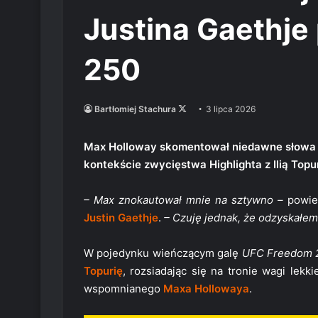
Justina Gaethj
250
Follow
Bartłomiej Stachura
3 lipca 2026
on
X
Max Holloway skomentował niedawne słowa Ju
kontekście zwycięstwa Highlighta z Ilią Topur
– Max znokautował mnie na sztywno –
powie
Justin Gaethje
.
– Czuję jednak, że odzyskałem 
W pojedynku wieńczącym galę
UFC Freedom 
Topurię
, rozsiadając się na tronie wagi lekki
wspomnianego
Maxa Hollowaya
.