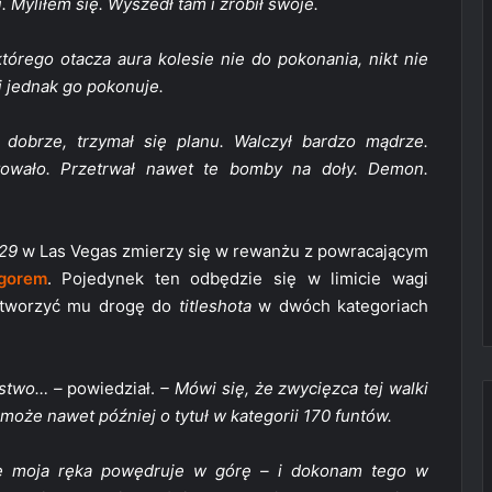
. Myliłem się. Wyszedł tam i zrobił swoje.
którego otacza aura kolesie nie do pokonania, nikt nie
i jednak go pokonuje.
ł dobrze, trzymał się planu. Walczył bardzo mądrze.
towało. Przetrwał nawet te bomby na doły. Demon.
29
w Las Vegas zmierzy się w rewanżu z powracającym
gorem
. Pojedynek ten odbędzie się w limicie wagi
 otworzyć mu drogę do
titleshota
w dwóch kategoriach
ęstwo… –
powiedział.
– Mówi się, że zwycięzca tej walki
 może nawet później o tytuł w kategorii 170 funtów.
 że moja ręka powędruje w górę – i dokonam tego w