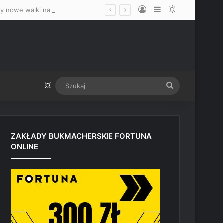
Log In
Sidebar
Switch skin
ery nowe walki na UFC 331
Switch skin
Szukaj
ZAKŁADY BUKMACHERSKIE FORTUNA
ONLINE