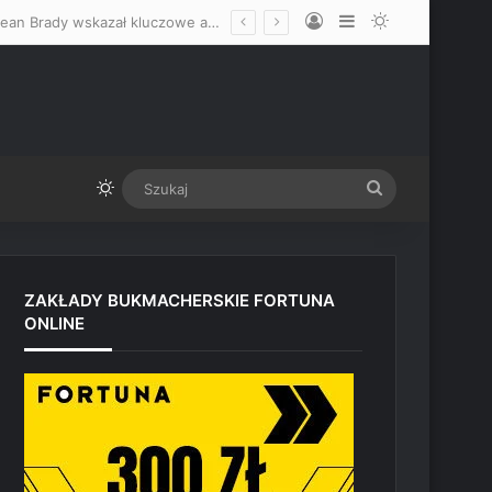
Log In
Sidebar
Switch skin
Zdecydowanie faworyzuje Mateusza Gamrota, nie wyklucza skończenia! Sean Brady wskazał kluczowe atuty Polaka przed starciem z Quillanem Salkilldem
Switch skin
Szukaj
ZAKŁADY BUKMACHERSKIE FORTUNA
ONLINE