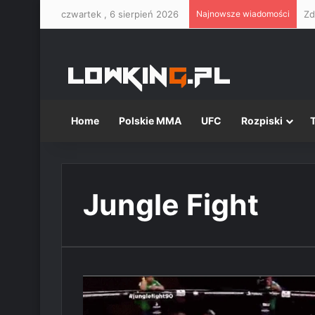
czwartek , 6 sierpień 2026
Najnowsze wiadomości
Home
Polskie MMA
UFC
Rozpiski
Jungle Fight