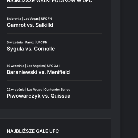
NAJBLIŻSZE WALKI POLAKÓW W UFC
8 sierpnia | Las Vegas | UFC FN
Gamrot vs. Salkilld
5 września | Paryż | UFC FN
Syguła vs. Cornolle
19 września | Los Angeles | UFC 331
Baraniewski vs. Menifield
22 września | Las Vegas | Contender Series
Piwowarczyk vs. Quissua
NAJBLIŻSZE GALE UFC