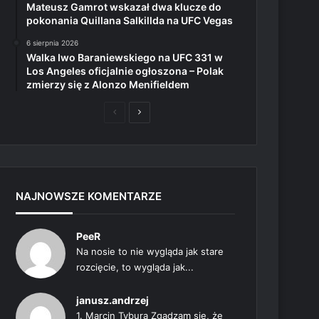
Mateusz Gamrot wskazał dwa klucze do
pokonania Quillana Salkillda na UFC Vegas
6 sierpnia 2026
Walka Iwo Baraniewskiego na UFC 331 w
Los Angeles oficjalnie ogłoszona – Polak
zmierzy się z Alonzo Menifieldem
Poprzednia
Następna
strona
strona
NAJNOWSZE KOMENTARZE
PeeR
Na nosie to nie wygląda jak stare
rozcięcie, to wygląda jak...
janusz.andrzej
1. Marcin Tybura Zgadzam się, że