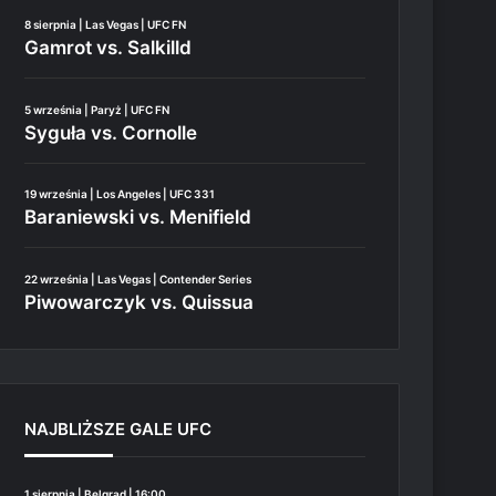
8 sierpnia | Las Vegas | UFC FN
Gamrot vs. Salkilld
5 września | Paryż | UFC FN
Syguła vs. Cornolle
19 września | Los Angeles | UFC 331
Baraniewski vs. Menifield
22 września | Las Vegas | Contender Series
Piwowarczyk vs. Quissua
NAJBLIŻSZE GALE UFC
1 sierpnia | Belgrad | 16:00