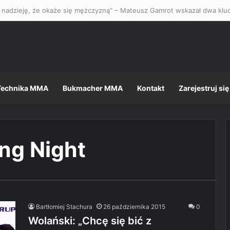
Technika MMA
Bukmacher MMA
Kontakt
Zarejestruj się
ing Night
Bartłomiej Stachura
26 października 2015
0
Wolański: „Chcę się bić z