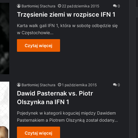
Bartłomiej Stachura
22 października 2015
0
Trzęsienie ziemi w rozpisce IFN 1
Karta walk gali IFN 1, która w sobotę odbędzie się
w Częstochowie…
Czytaj więcej
Bartłomiej Stachura
1 października 2015
0
Dawid Pasternak vs. Piotr
Olszynka na IFN 1
Pojedynek w kategorii koguciej między Dawidem
Pasternakiem a Piotrem Olszynką został dodany…
Czytaj więcej