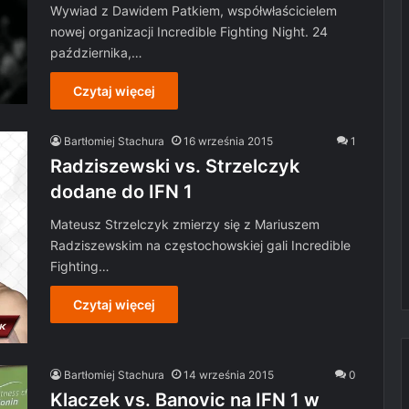
Wywiad z Dawidem Patkiem, współwłaścicielem
nowej organizacji Incredible Fighting Night. 24
października,…
Czytaj więcej
Bartłomiej Stachura
16 września 2015
1
Radziszewski vs. Strzelczyk
dodane do IFN 1
Mateusz Strzelczyk zmierzy się z Mariuszem
Radziszewskim na częstochowskiej gali Incredible
Fighting…
Czytaj więcej
Bartłomiej Stachura
14 września 2015
0
Klaczek vs. Banovic na IFN 1 w