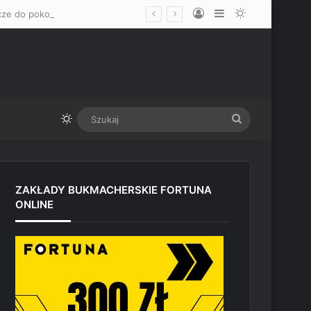
Log In
Sidebar
Switch skin
„Mam nadzieję, że okaże się mężczyzną” – Mateusz Gamrot wskazał dwa klucze do pokonania Quillana Salkillda na UFC Vegas
Switch skin
Szukaj
ZAKŁADY BUKMACHERSKIE FORTUNA
ONLINE