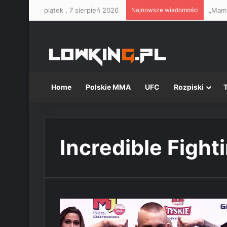
piątek , 7 sierpień 2026
Najnowsze wiadomości
Home
Polskie MMA
UFC
Rozpiski
Incredible Fight