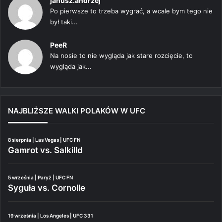
janusz.andrzej
Po pierwsze to trzeba wygrać, a wcale bym tego nie
był taki...
PeeR
Na nosie to nie wygląda jak stare rozcięcie, to
wygląda jak...
NAJBLIŻSZE WALKI POLAKÓW W UFC
8 sierpnia | Las Vegas | UFC FN
Gamrot vs. Salkilld
5 września | Paryż | UFC FN
Syguła vs. Cornolle
19 września | Los Angeles | UFC 331