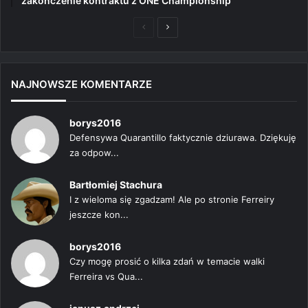
zakończenie kontraktu z ONE Championship
Poprzednia
Następna
strona
strona
NAJNOWSZE KOMENTARZE
borys2016
Defensywa Quarantillo faktycznie dziurawa. Dziękuję
za odpow...
Bartłomiej Stachura
I z wieloma się zgadzam! Ale po stronie Ferreiry
jeszcze kon...
borys2016
Czy mogę prosić o kilka zdań w temacie walki
Ferreira vs Qua...