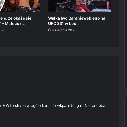
ję, że okaże się
Walka Iwo Baraniewskiego na
 – Mateusz…
UFC 331 w Los…
2026
6 sierpnia 2026
w HW to chyba w ogóle bym nie włączał tej gali. Nie podoba mi