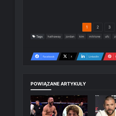
1
2
3
Tags
hathaway
jordan
kim
mitrione
ufc
z
Facebook
X
LinkedIn
POWIĄZANE ARTYKUŁY