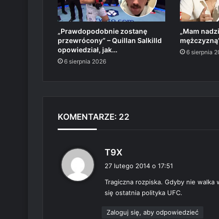
„Prawdopodobnie zostanę
„Mam nadzie
przewrócony” – Quillan Salkilld
mężczyzną”
opowiedział, jak…
6 sierpnia 
6 sierpnia 2026
KOMENTARZE: 22
p
T9X
i
27 lutego 2014 o 17:51
s
Tragiczna rozpiska. Gdyby nie walka 
z
się ostatnia polityka UFC.
e
:
Zaloguj się, aby odpowiedzieć