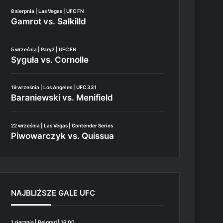
8 sierpnia | Las Vegas | UFC FN
Gamrot vs. Salkilld
5 września | Paryż | UFC FN
Syguła vs. Cornolle
19 września | Los Angeles | UFC 331
Baraniewski vs. Menifield
22 września | Las Vegas | Contender Series
Piwowarczyk vs. Quissua
NAJBLIŻSZE GALE UFC
1 sierpnia | Belgrad | 16:00