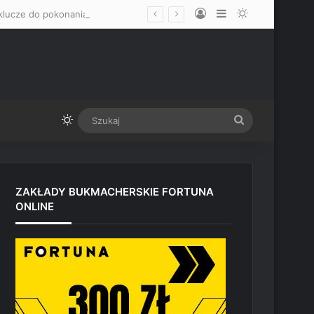
Log In
Sidebar
Switch skin
„Mam nadzieję, że okaże się mężczyzną” – Mateusz Gamrot wskazał dwa klucze do pokonania Quillana Salkillda na UFC Vegas
Switch skin
Szukaj
ZAKŁADY BUKMACHERSKIE FORTUNA
ONLINE