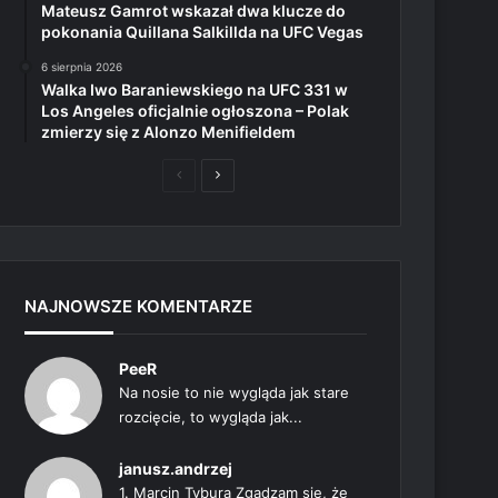
Mateusz Gamrot wskazał dwa klucze do
pokonania Quillana Salkillda na UFC Vegas
6 sierpnia 2026
Walka Iwo Baraniewskiego na UFC 331 w
Los Angeles oficjalnie ogłoszona – Polak
zmierzy się z Alonzo Menifieldem
Poprzednia
Następna
strona
strona
NAJNOWSZE KOMENTARZE
PeeR
Na nosie to nie wygląda jak stare
rozcięcie, to wygląda jak...
janusz.andrzej
1. Marcin Tybura Zgadzam się, że