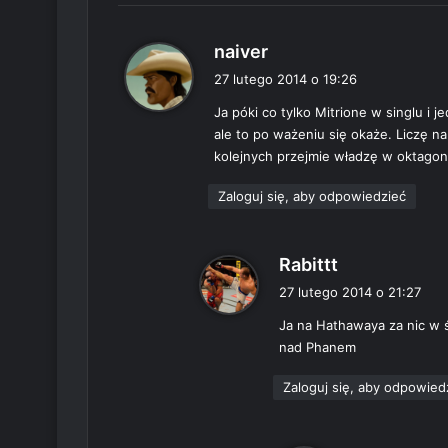
p
naiver
i
27 lutego 2014 o 19:26
s
Ja póki co tylko Mitrione w singlu i
z
ale to po ważeniu się okaże. Liczę n
e
kolejnych przejmie władzę w oktagon
:
Zaloguj się, aby odpowiedzieć
p
Rabittt
i
27 lutego 2014 o 21:27
s
Ja na Hathawaya za nic w ś
z
nad Phanem
e
:
Zaloguj się, aby odpowied