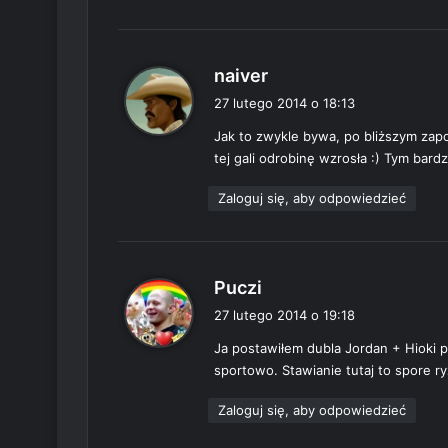
p
naiver
i
27 lutego 2014 o 18:13
s
Jak to zwykle bywa, po bliższym zapo
z
tej gali odrobinę wzrosła :) Tym bardz
e
:
Zaloguj się, aby odpowiedzieć
p
Puczi
i
27 lutego 2014 o 19:18
s
Ja postawiłem dubla Jordan + Hioki p
z
sportowo. Stawianie tutaj to spore r
e
:
Zaloguj się, aby odpowiedzieć