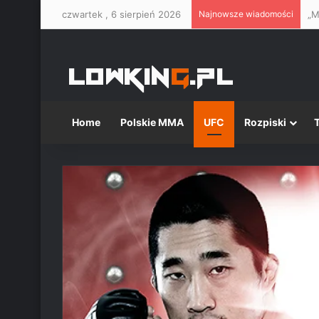
czwartek , 6 sierpień 2026
Najnowsze wiadomości
Home
Polskie MMA
UFC
Rozpiski