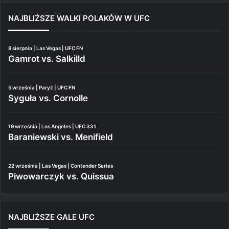
NAJBLIŻSZE WALKI POLAKÓW W UFC
8 sierpnia | Las Vegas | UFC FN
Gamrot vs. Salkilld
5 września | Paryż | UFC FN
Syguła vs. Cornolle
19 września | Los Angeles | UFC 331
Baraniewski vs. Menifield
22 września | Las Vegas | Contender Series
Piwowarczyk vs. Quissua
NAJBLIŻSZE GALE UFC