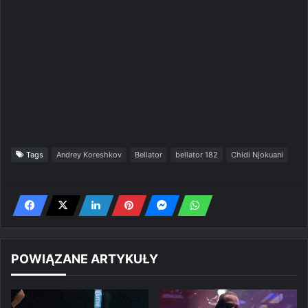
Tags
Andrey Koreshkov
Bellator
bellator 182
Chidi Njokuani
POWIĄZANE ARTYKUŁY