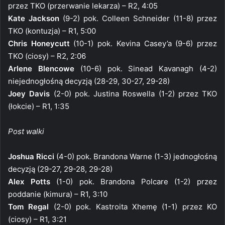
przez TKO (przerwanie lekarza) – R2, 4:05
Kate Jackson
(9-2) pok. Colleen Schneider (11-8) przez
TKO (kontuzja) – R1, 5:00
Chris Honeycutt
(10-1) pok. Kevina Casey’a (9-6) przez
TKO (ciosy) – R2, 2:06
Arlene Blencowe
(10-6) pok. Sinead Kavanagh (4-2)
niejednogłośną decyzją (28-29, 30-27, 29-28)
Joey Davis
(2-0) pok. Justina Roswella (1-2) przez TKO
(łokcie) – R1, 1:35
Post walki
Joshua Ricci
(4-0) pok. Brandona Warne (1-3) jednogłośną
decyzją (29-27, 29-28, 29-28)
Alex Potts
(1-0) pok. Brandona Polcare (1-2) przez
poddanie (kimura) – R1, 3:10
Tom Regal
(2-0) pok. Kastroita Xhemę (1-1) przez KO
(ciosy) – R1, 3:21