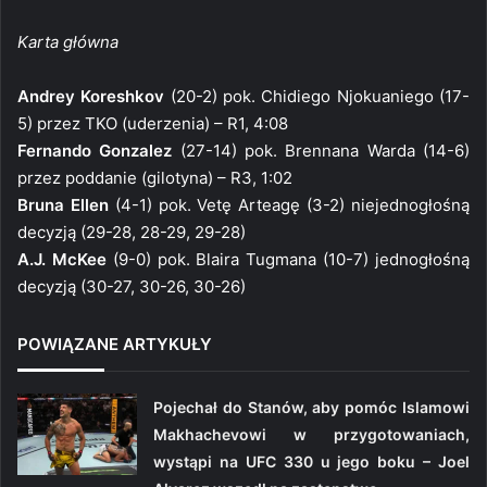
Karta główna
Andrey Koreshkov
(20-2) pok. Chidiego Njokuaniego (17-
5) przez TKO (uderzenia) – R1, 4:08
Fernando Gonzalez
(27-14) pok. Brennana Warda (14-6)
przez poddanie (gilotyna) – R3, 1:02
Bruna Ellen
(4-1) pok. Vetę Arteagę (3-2) niejednogłośną
decyzją (29-28, 28-29, 29-28)
A.J. McKee
(9-0) pok. Blaira Tugmana (10-7) jednogłośną
decyzją (30-27, 30-26, 30-26)
POWIĄZANE ARTYKUŁY
Pojechał do Stanów, aby pomóc Islamowi
Makhachevowi w przygotowaniach,
wystąpi na UFC 330 u jego boku – Joel