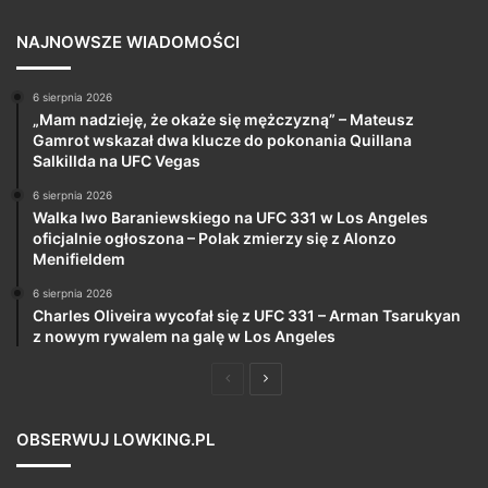
NAJNOWSZE WIADOMOŚCI
6 sierpnia 2026
„Mam nadzieję, że okaże się mężczyzną” – Mateusz
Gamrot wskazał dwa klucze do pokonania Quillana
Salkillda na UFC Vegas
6 sierpnia 2026
Walka Iwo Baraniewskiego na UFC 331 w Los Angeles
oficjalnie ogłoszona – Polak zmierzy się z Alonzo
Menifieldem
6 sierpnia 2026
Charles Oliveira wycofał się z UFC 331 – Arman Tsarukyan
z nowym rywalem na galę w Los Angeles
Poprzednia
Następna
strona
strona
OBSERWUJ LOWKING.PL