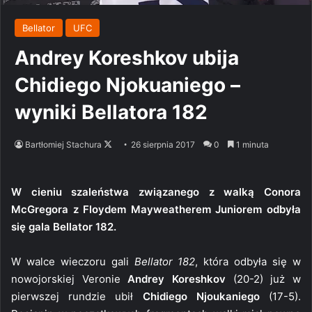
Bellator
UFC
Andrey Koreshkov ubija
Chidiego Njokuaniego –
wyniki Bellatora 182
Follow
Bartłomiej Stachura
26 sierpnia 2017
0
1 minuta
on
X
W cieniu szaleństwa związanego z walką Conora
McGregora z Floydem Mayweatherem Juniorem odbyła
się gala Bellator 182.
W walce wieczoru gali
Bellator 182
, która odbyła się w
nowojorskiej Veronie
Andrey Koreshkov
(20-2) już w
pierwszej rundzie ubił
Chidiego Njoukaniego
(17-5).