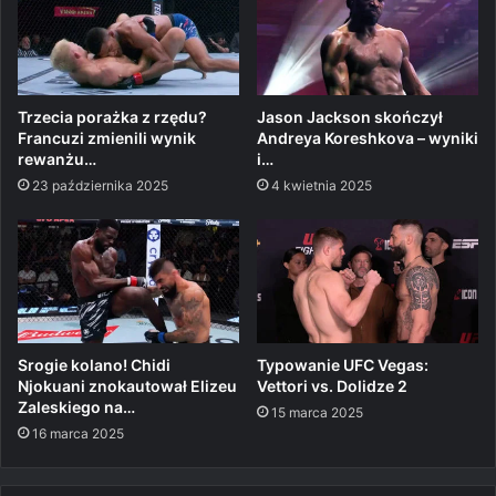
Trzecia porażka z rzędu?
Jason Jackson skończył
Francuzi zmienili wynik
Andreya Koreshkova – wyniki
rewanżu…
i…
23 października 2025
4 kwietnia 2025
Srogie kolano! Chidi
Typowanie UFC Vegas:
Njokuani znokautował Elizeu
Vettori vs. Dolidze 2
Zaleskiego na…
15 marca 2025
16 marca 2025