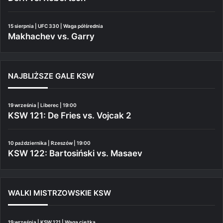
15 sierpnia | UFC 330 | Waga półśrednia
Makhachev vs. Garry
NAJBLIŻSZE GALE KSW
19 września | Liberec | 19:00
KSW 121: De Fries vs. Vojcak 2
10 października | Rzeszów | 19:00
KSW 122: Bartosiński vs. Masaev
WALKI MISTRZOWSKIE KSW
19 września | KSW 121 | Waga ciężka