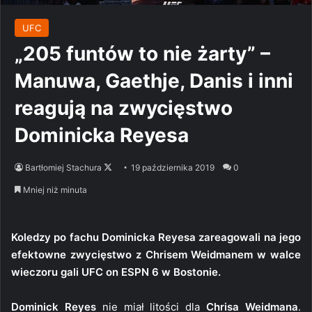
UFC
„205 funtów to nie żarty” –
Manuwa, Gaethje, Danis i inni
reagują na zwycięstwo
Dominicka Reyesa
Follow
Bartłomiej Stachura
19 października 2019
0
on
Mniej niż minuta
X
Koledzy po fachu Dominicka Reyesa zareagowali na jego
efektowne zwycięstwo z Chrisem Weidmanem w walce
wieczoru gali UFC on ESPN 6 w Bostonie.
Dominick Reyes
nie miał litości dla
Chrisa Weidmana
.