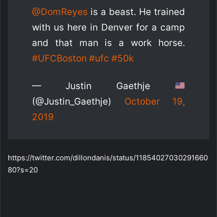
@DomReyes
is a beast. He trained
with us here in Denver for a camp
and that man is a work horse.
#UFCBoston
#ufc
#50k
— Justin Gaethje
(@Justin_Gaethje)
October 19,
2019
https://twitter.com/dillondanis/status/11854027030291660
80?s=20