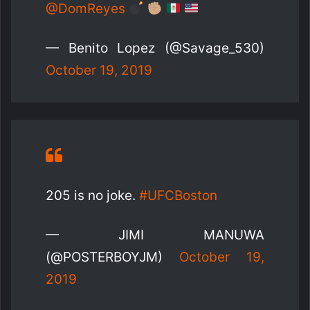
@DomReyes
— Benito Lopez (@Savage_530)
October 19, 2019
205 is no joke.
#UFCBoston
— JIMI MANUWA
(@POSTERBOYJM)
October 19,
2019