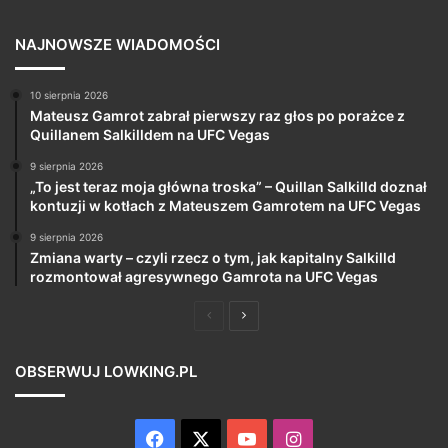
NAJNOWSZE WIADOMOŚCI
10 sierpnia 2026
Mateusz Gamrot zabrał pierwszy raz głos po porażce z
Quillanem Salkilldem na UFC Vegas
9 sierpnia 2026
„To jest teraz moja główna troska” – Quillan Salkilld doznał
kontuzji w kotłach z Mateuszem Gamrotem na UFC Vegas
9 sierpnia 2026
Zmiana warty – czyli rzecz o tym, jak kapitalny Salkilld
rozmontował agresywnego Gamrota na UFC Vegas
Poprzednia
Następna
strona
strona
OBSERWUJ LOWKING.PL
Facebook
X
YouTube
Instagram