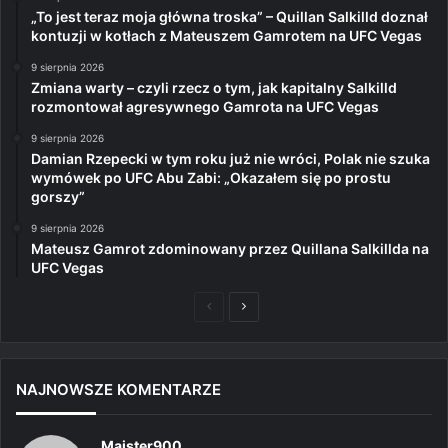
„To jest teraz moja główna troska” – Quillan Salkilld doznał
kontuzji w kotłach z Mateuszem Gamrotem na UFC Vegas
9 sierpnia 2026
Zmiana warty – czyli rzecz o tym, jak kapitalny Salkilld
rozmontował agresywnego Gamrota na UFC Vegas
9 sierpnia 2026
Damian Rzepecki w tym roku już nie wróci, Polak nie szuka
wymówek po UFC Abu Zabi: „Okazałem się po prostu
gorszy”
9 sierpnia 2026
Mateusz Gamrot zdominowany przez Quillana Salkillda na
UFC Vegas
Poprzednia
Następna
strona
strona
NAJNOWSZE KOMENTARZE
Majster900