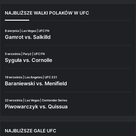
NAJBLIŻSZE WALKI POLAKÓW W UFC
8 sierpnia | Las Vegas | UFC FN
Gamrot vs. Salkilld
5 września | Paryż | UFC FN
Syguła vs. Cornolle
19 września | Los Angeles | UFC 331
Baraniewski vs. Menifield
22 września | Las Vegas | Contender Series
Piwowarczyk vs. Quissua
NAJBLIŻSZE GALE UFC