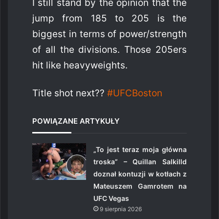
I still stand by the opinion that the
jump from 185 to 205 is the
biggest in terms of power/strength
of all the divisions. Those 205ers
hit like heavyweights.
Title shot next??
#UFCBoston
POWIĄZANE ARTYKUŁY
„To jest teraz moja główna
troska” – Quillan Salkilld
doznał kontuzji w kotłach z
Mateuszem Gamrotem na
UFC Vegas
9 sierpnia 2026