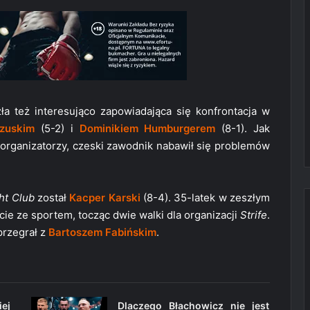
a też interesująco zapowiadająca się konfrontacja w
zuskim
(5-2) i
Dominikiem Humburgerem
(8-1). Jak
rganizatorzy, czeski zawodnik nabawił się problemów
ht Club
został
Kacper Karski
(8-4). 35-latek w zeszłym
cie ze sportem, tocząc dwie walki dla organizacji
Strife
.
 przegrał z
Bartoszem Fabińskim
.
ej
Dlaczego Błachowicz nie jest