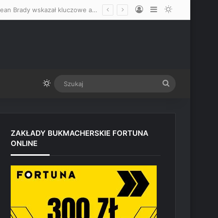
Log In
Sidebar
Switch skin
Zdecydowanie faworyzuje Mateusza Gamrota, nie wyklucza skończenia! Sean Brady wskazał kluczowe atuty Polaka przed starciem z Quillanem Salkilldem
Switch skin
Szukaj
ZAKŁADY BUKMACHERSKIE FORTUNA
ONLINE