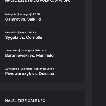
NAJBLIŻSZE WALKI POLAKÓW W UFC
8 sierpnia | Las Vegas | UFC FN
Gamrot vs. Salkilld
5 września | Paryż | UFC FN
Syguła vs. Cornolle
19 września | Los Angeles | UFC 331
Baraniewski vs. Menifield
22 września | Las Vegas | Contender Series
Piwowarczyk vs. Quissua
NAJBLIŻSZE GALE UFC