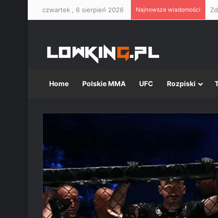
czwartek , 6 sierpień 2026
Najnowsze wiadomości
Home
Polskie MMA
UFC
Rozpiski