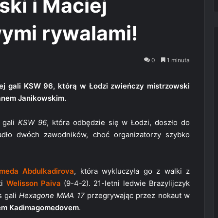
ki i Maciej
ymi rywalami!
0
1 minuta
ej gali KSW 96, którą w Łodzi zwieńczy mistrzowski
anem Janikowskim.
 gali
KSW 96
, która odbędzie się w Łodzi, doszło do
padło dwóch zawodników, choć organizatorzy szybko
meda Abdulkadirova
, która wykluczyła go z walki z
ki
Welisson Paiva
(9-4-2). 21-letni ledwie Brazylijczyk
s gali
Hexagone MMA 17
przegrywając przez nokaut w
m Kadimagomedovem
.