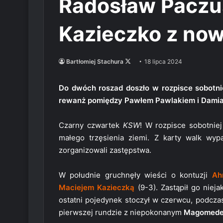
Radosław Paczus
Kazieczko z now
Follow
Bartłomiej Stachura
18 lipca 2024
on
X
Do dwóch roszad doszło w rozpisce sobotni
rewanż pomiędzy Pawłem Pawlakiem i Dami
Czarny czwartek
KSW
! W rozpisce sobotniej
małego trzęsienia ziemi. Z karty walk wy
zorganizowali zastępstwa.
W południe gruchnęły wieści o kontuzji
Ah
Maciejem Kazieczką
(9-3). Zastąpił go nieja
ostatni pojedynek stoczył w czerwcu, podcza
pierwszej rundzie z niepokonanym
Magomede