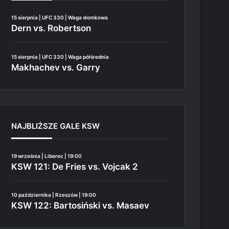
15 sierpnia | UFC 330 | Waga słomkowa
Dern vs. Robertson
15 sierpnia | UFC 330 | Waga półśrednia
Makhachev vs. Garry
NAJBLIŻSZE GALE KSW
19 września | Liberec | 19:00
KSW 121: De Fries vs. Vojcak 2
10 października | Rzeszów | 19:00
KSW 122: Bartosiński vs. Masaev