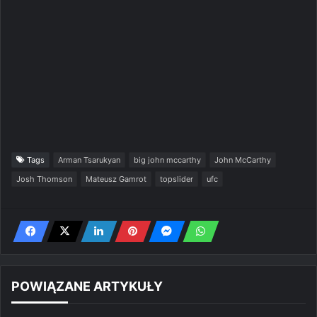
Tags
Arman Tsarukyan
big john mccarthy
John McCarthy
Josh Thomson
Mateusz Gamrot
topslider
ufc
POWIĄZANE ARTYKUŁY