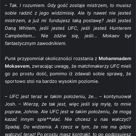
– Tak. I rozumiem. Gdy gość zostaje mistrzem, to musisz
sobie radzić z jego widzimisię. Ale ty nawet nie jesteś
mistrzem, a już mi fundujesz taką postawę? Jeśli jesteś
Daną Whitem, jeśli jesteś UFC, jeśli jesteś Hunterem
Campbellem… Nie zdziw się, jeśli… Mokaev był
fantastycznym zawodnikiem.
Punk
przypomniał okoliczności rozstania z
Mohammadem
Mokaevem
, zwracając uwagę, że
matchmakerzy UFC
mieli
go po prostu dość, pomimo iż zdawali sobie sprawę, że
sportowo stoi na bardzo wysokim poziomie.
– UFC jest teraz w takim położeniu, że… –
kontynuował
Josh.
– Wierzę, że tak jest, więc jeśli się mylę, to mnie
popraw, Johnie. Ale UFC jest w takim położeniu, że mogą
kazać innym spie**alać. Nie chcesz u nas walczyć?
Spadaj. Do widzenia. A rzecz w tym, że nie ma gdzie
walczyć teraz! Po prostu masz kontrakt, to go podpisujesz