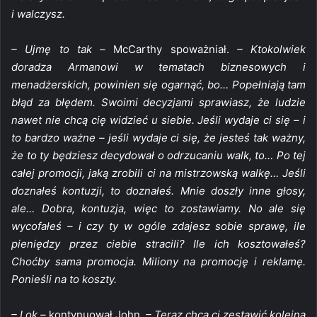
i walczysz.
– Ujmę to tak –
McCarthy spoważniał.
– Ktokolwiek
doradza Armanowi w tematach biznesowych i
menadżerskich, powinien się ogarnąć, bo… Popełniają tam
błąd za błędem. Swoimi decyzjami sprawiasz, że ludzie
nawet nie chcą cię widzieć u siebie. Jeśli wydaje ci się – i
to bardzo ważne – jeśli wydaje ci się, że jesteś tak ważny,
że to ty będziesz decydował o odrzucaniu walk, to… Po tej
całej promocji, jaką zrobili ci na mistrzowską walkę… Jeśli
doznałeś kontuzji, to doznałeś. Mnie doszły inne głosy,
ale… Dobra, kontuzja, więc to zostawiamy. No ale się
wycofałeś – i czy ty w ogóle zdajesz sobie sprawę, ile
pieniędzy przez ciebie stracili? Ile ich kosztowałeś?
Choćby sama promocja. Miliony na promocję i reklamę.
Ponieśli na to koszty.
– I ok –
kontynuował John.
– Teraz chcą ci zestawić kolejną