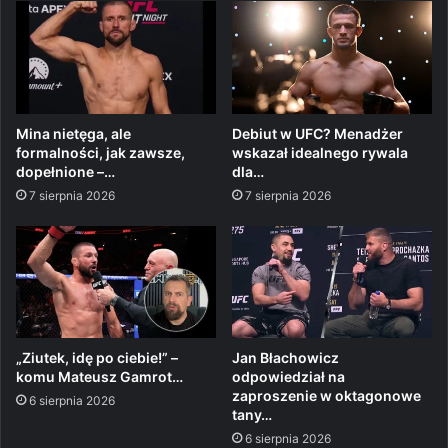
Mina nietęga, ale
Debiut w UFC? Menadżer
formalności, jak zawsze,
wskazał idealnego rywala
dopełnione –…
dla…
7 sierpnia 2026
7 sierpnia 2026
„Ziutek, idę po ciebie!” –
Jan Błachowicz
komu Mateusz Gamrot…
odpowiedział na
zaproszenie w oktagonowe
6 sierpnia 2026
tany…
6 sierpnia 2026