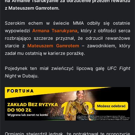
na Armanie Tsarukyanie za odrzucenie przezeń rewanżu
z Mateuszem Gamrotem.
Szerokim echem w świecie MMA odbiły się ostatnie
wypowiedzi
Armana Tsarukyana
, który z obfitości serca
rozbrajająco szczerze przyznał, że odrzucił rewanżowe
starcie z
Mateuszem Gamrotem
– zawodnikiem, który
zadał mu ostatnią w karierze porażkę.
Pojedynek ten miał zwieńczyć lipcową galę
UFC Fight
Night
w Dubaju.
Ormianin stwierdził jednak, że potraktował tę propozycję