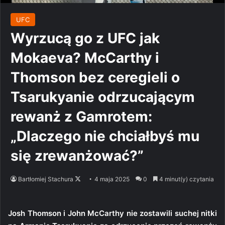
UFC
Wyrzucą go z UFC jak
Mokaeva? McCarthy i
Thomson bez ceregieli o
Tsarukyanie odrzucającym
rewanż z Gamrotem:
„Dlaczego nie chciałbyś mu
się zrewanżować?”
Follow
Bartłomiej Stachura
4 maja 2025
0
4 minut(y) czytania
on
X
Josh Thomson i John McCarthy nie zostawili suchej nitki