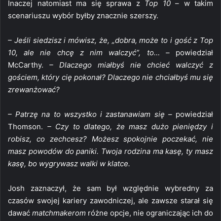
Inaczej natomiast ma się sprawa z
Top 10
– w takim
scenariuszu wybór byłby znacznie szerszy.
– Jeśli siedzisz i mówisz, że, „dobra, może to i gość z Top
10, ale nie chcę z nim walczyć”, to… –
powiedział
McCarthy.
– Dlaczego miałbyś nie chcieć walczyć z
gościem, który cię pokonał? Dlaczego nie chciałbyś mu się
zrewanżować?
– Patrzę na to wszystko i zastanawiam się –
powiedział
Thomson.
– Czy to dlatego, że masz dużo pieniędzy i
robisz, co zechcesz? Możesz spokojnie poczekać, nie
masz powodów do paniki. Twoja rodzina ma kasę, ty masz
kasę, bo wygrywasz walki w klatce.
Josh zaznaczył, że sam był względnie wybredny za
czasów swojej kariery zawodniczej, ale zawsze starał się
dawać
matchmakerom
różne opcje, nie ograniczając ich do