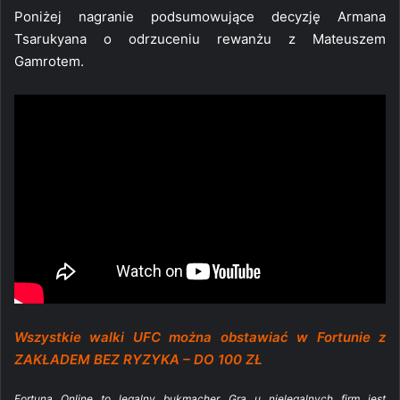
Poniżej nagranie podsumowujące decyzję Armana
Tsarukyana o odrzuceniu rewanżu z Mateuszem
Gamrotem.
Wszystkie walki UFC można obstawiać w Fortunie z
ZAKŁADEM BEZ RYZYKA – DO 100 ZŁ
Fortuna Online to legalny bukmacher. Gra u nielegalnych firm jest