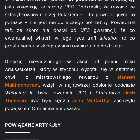
jako zniewagę ze strony
UFC
. Podkreślił, że rewanż ze
sklasyfikowanym niżej Polakiem – i to powracającym po
porażce – nie jest mu do niczego potrzebny. Powiedział
też, że skoro nie dostał od
UFC
gwarancji, że po
ewentualnej wiktorii w jego ręce trafi
titleshot
, to po
prostu sensu w akceptowaniu rewanżu nie dostrzegł.
Decyzję niewidzianego w akcji od ponad roku
Ahalkalaketsa
, który w styczniu wycofał się w ostatniej
chwili z mistrzowskiego rewanżu z
Islamem
Makhachevem
, wzięli w najnowszej odsłonie
podcastu
Weighing In
były zawodnik
UFC
i
Strikeforce
Josh
Thomson
oraz były sędzia
John McCarthy
. Zachwytu
podejściem Ormianina nie okazali…
POWIĄZANE ARTYKUŁY