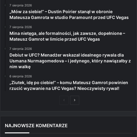
7 sierpnia 2026
„Mów za siebie!” – Dustin Poirier stanął w obronie
Mateusza Gamrota w studio Paramount przed UFC Vegas
7 sierpnia 2026
Mina nietęga, ale formalności, jak zawsze, dopełnione –
Mateusz Gamrot w limicie przed UFC Vegas
7 sierpnia 2026
Debiut w UFC? Menadżer wskazał idealnego rywala dla
Usmana Nurmagomedova – i jedynego, który nawiązałby z
nim walkę
6 sierpnia 2026
„Ziutek, idę po ciebie!” – komu Mateusz Gamrot powinien
rzucić wyzwanie na UFC Vegas? Nieoczywisty rywal!
Poprzednia
Następna
strona
strona
NAJNOWSZE KOMENTARZE