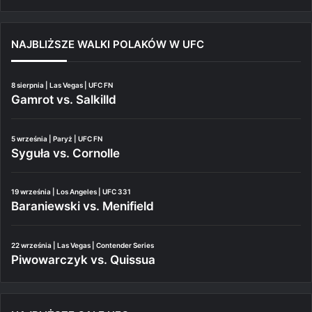
NAJBLIŻSZE WALKI POLAKÓW W UFC
8 sierpnia | Las Vegas | UFC FN
Gamrot vs. Salkilld
5 września | Paryż | UFC FN
Syguła vs. Cornolle
19 września | Los Angeles | UFC 331
Baraniewski vs. Menifield
22 września | Las Vegas | Contender Series
Piwowarczyk vs. Quissua