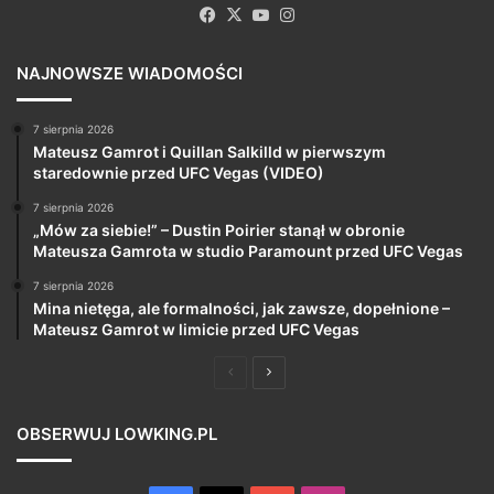
Facebook
X
YouTube
Instagram
NAJNOWSZE WIADOMOŚCI
7 sierpnia 2026
Mateusz Gamrot i Quillan Salkilld w pierwszym
staredownie przed UFC Vegas (VIDEO)
7 sierpnia 2026
„Mów za siebie!” – Dustin Poirier stanął w obronie
Mateusza Gamrota w studio Paramount przed UFC Vegas
7 sierpnia 2026
Mina nietęga, ale formalności, jak zawsze, dopełnione –
Mateusz Gamrot w limicie przed UFC Vegas
Poprzednia
Następna
strona
strona
OBSERWUJ LOWKING.PL