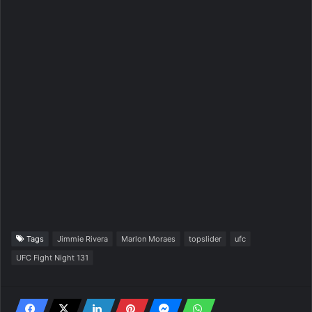
Tags
Jimmie Rivera
Marlon Moraes
topslider
ufc
UFC Fight Night 131