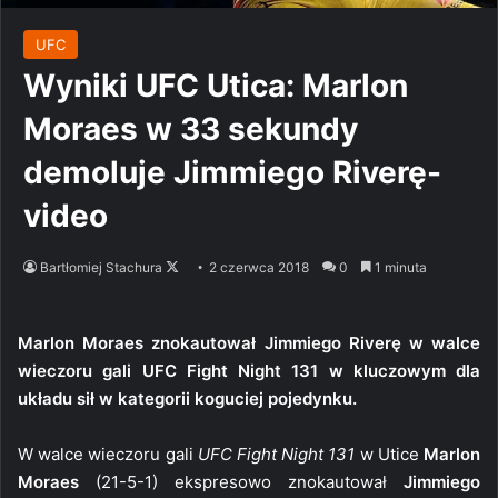
UFC
Wyniki UFC Utica: Marlon
Moraes w 33 sekundy
demoluje Jimmiego Riverę-
video
Follow
Bartłomiej Stachura
2 czerwca 2018
0
1 minuta
on
X
Marlon Moraes znokautował Jimmiego Riverę w walce
wieczoru gali UFC Fight Night 131 w kluczowym dla
układu sił w kategorii koguciej pojedynku.
W walce wieczoru gali
UFC Fight Night 131
w Utice
Marlon
Moraes
(21-5-1) ekspresowo znokautował
Jimmiego