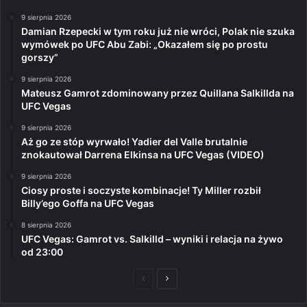
9 sierpnia 2026
Damian Rzepecki w tym roku już nie wróci, Polak nie szuka
wymówek po UFC Abu Zabi: „Okazałem się po prostu
gorszy”
9 sierpnia 2026
Mateusz Gamrot zdominowany przez Quillana Salkillda na
UFC Vegas
9 sierpnia 2026
Aż go ze stóp wyrwało! Yadier del Valle brutalnie
znokautował Darrena Elkinsa na UFC Vegas (VIDEO)
9 sierpnia 2026
Ciosy proste i soczyste kombinacje! Ty Miller rozbił
Billy’ego Goffa na UFC Vegas
8 sierpnia 2026
UFC Vegas: Gamrot vs. Salkilld – wyniki i relacja na żywo
od 23:00
Poprzednia
Następna
strona
strona