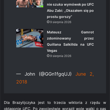
nie szuka wymówek po UFC
Abu Zabi: „Okazałem się po
prostu gorszy”
9 sierpnia 2026
Mateusz Gamrot
zdominowany przez
Quillana Salkillda na UFC
Vegas
9 sierpnia 2026
— John (@GGn1fgqUJ)
June 2,
2018
Dla Brazylijczyka jest to trzecia wiktoria z rzędu w
oktagonie
UFC
. Po zwycięstwie wyraził wolę walki o pas