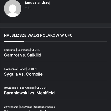
janusz.andrzej
+1...
NAJBLIŻSZE WALKI POLAKÓW W UFC
8 sierpnia | Las Vegas | UFC FN
Gamrot vs. Salkilld
5 września | Paryż | UFC FN
Syguła vs. Cornolle
19 września | Los Angeles | UFC 331
Baraniewski vs. Menifield
22 września | Las Vegas | Contender Series