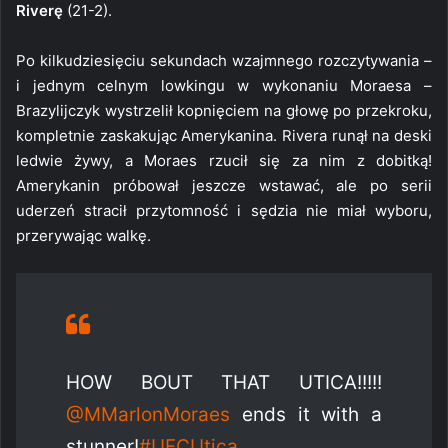
Riverę
(21-2).
Po kilkudziesięciu sekundach wzajmnego rozczytywania –
i jednym celnym lowkingu w wykonaniu Moraesa –
Brazylijczyk wystrzelił kopnięciem na głowę po przekroku,
kompletnie zaskakując Amerykanina. Rivera runął na deski
ledwie żywy, a Moraes rzucił się za nim z dobitką!
Amerykanin próbował jeszcze wstawać, ale po serii
uderzeń stracił przytomność i sędzia nie miał wyboru,
przerywając walkę.
HOW BOUT THAT UTICA!!!!!
@MMarlonMoraes
ends it with a
stunner!
#UFCUtica