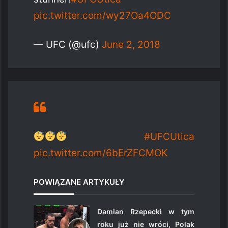
pic.twitter.com/wy27Oa4ODC
— UFC (@ufc)
June 2, 2018
#UFCUtica
pic.twitter.com/6bErZFCMOK
POWIĄZANE ARTYKUŁY
Damian Rzepecki w tym
roku już nie wróci, Polak