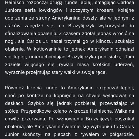
Heinisch rozpoczął drugą rundę lepiej, smagając Carlosa
Juniora seria lowkingów i soczystym krosem. Kolejne
uderzenia ze strony Amerykanina doszły, ale w jednym z
ataków zapędził się, co Brazylijczyk wykorzystał do
sfinalizowania obalenia. Z czasem zdołał jednak wrócić na
nogi, ale Carlos Jr. nadal trzymał go w klinczu, szukając
obalenia. W kotłowaninie to jednak Amerykanin odnalazł
się lepiej, unieruchamiając Brazylijczyka pod siatką. Tam
zdzielił wijącego się rywala masą krótkich uderzeń,
wyraźnie przejmując stery walki w swoje ręce.
Również trzecią rundę to Amerykanin rozpoczął lepiej,
choć po kontrze na kopnięcie na chwilę wylądował na
deskach. Szybko się jednak pozbierał, przeważając w
stójce. Przypadkowe kolano w krocze Heinischa. Walka na
chwilę przerwana. Po wznowieniu Brazylijczyk poszukał
obalenia, ale Amerykanin świetnie się wybronił i to Carlos
Junior skończył na plecach z rywalem w półgardzie.