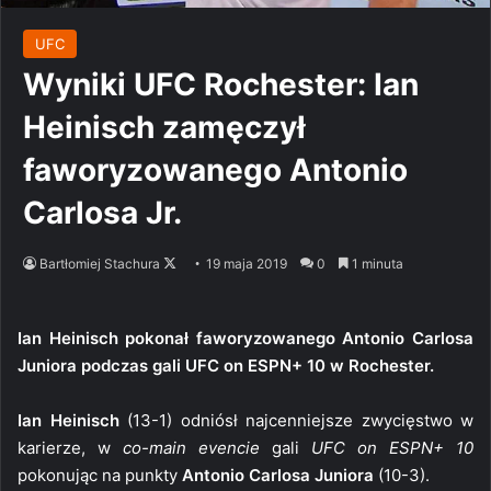
UFC
Wyniki UFC Rochester: Ian
Heinisch zamęczył
faworyzowanego Antonio
Carlosa Jr.
Follow
Bartłomiej Stachura
19 maja 2019
0
1 minuta
on
X
Ian Heinisch pokonał faworyzowanego Antonio Carlosa
Juniora podczas gali UFC on ESPN+ 10 w Rochester.
Ian Heinisch
(13-1) odniósł najcenniejsze zwycięstwo w
karierze, w
co-main evencie
gali
UFC on ESPN+ 10
pokonując na punkty
Antonio Carlosa Juniora
(10-3).