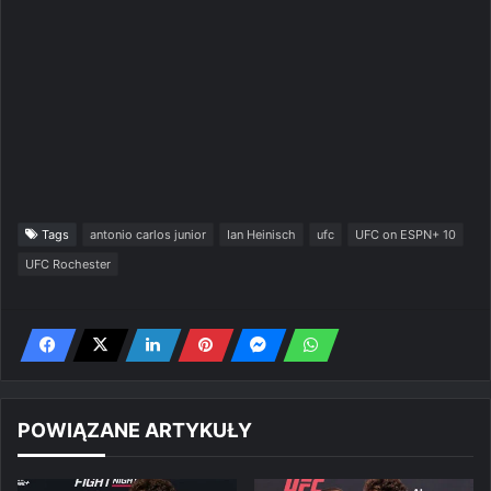
Tags
antonio carlos junior
Ian Heinisch
ufc
UFC on ESPN+ 10
UFC Rochester
POWIĄZANE ARTYKUŁY