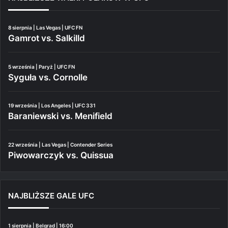
8 sierpnia | Las Vegas | UFC FN
Gamrot vs. Salkilld
5 września | Paryż | UFC FN
Syguła vs. Cornolle
19 września | Los Angeles | UFC 331
Baraniewski vs. Menifield
22 września | Las Vegas | Contender Series
Piwowarczyk vs. Quissua
NAJBLIŻSZE GALE UFC
1 sierpnia | Belgrad | 16:00