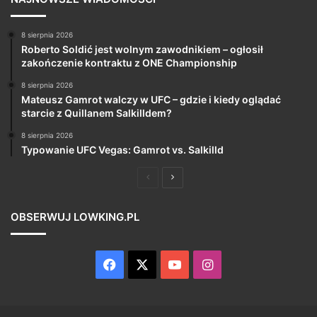
8 sierpnia 2026
Roberto Soldić jest wolnym zawodnikiem – ogłosił
zakończenie kontraktu z ONE Championship
8 sierpnia 2026
Mateusz Gamrot walczy w UFC – gdzie i kiedy oglądać
starcie z Quillanem Salkilldem?
8 sierpnia 2026
Typowanie UFC Vegas: Gamrot vs. Salkilld
Poprzednia
Następna
strona
strona
OBSERWUJ LOWKING.PL
Facebook
X
YouTube
Instagram