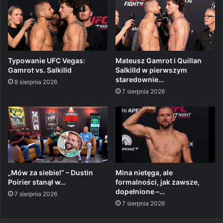
Typowanie UFC Vegas:
Mateusz Gamrot i Quillan
Gamrot vs. Salkilld
Salkilld w pierwszym
staredownie…
8 sierpnia 2026
7 sierpnia 2026
„Mów za siebie!” – Dustin
Mina nietęga, ale
Poirier stanął w…
formalności, jak zawsze,
dopełnione –…
7 sierpnia 2026
7 sierpnia 2026