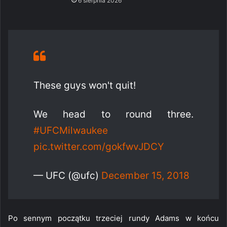
6 sierpnia 2026
These guys won't quit!
We head to round three.
#UFCMilwaukee
pic.twitter.com/gokfwvJDCY
— UFC (@ufc)
December 15, 2018
Po sennym początku trzeciej rundy Adams w końcu