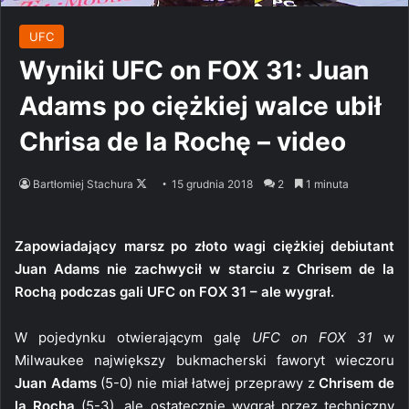
UFC
Wyniki UFC on FOX 31: Juan
Adams po ciężkiej walce ubił
Chrisa de la Rochę – video
Follow
Bartłomiej Stachura
15 grudnia 2018
2
1 minuta
on
X
Zapowiadający marsz po złoto wagi ciężkiej debiutant
Juan Adams nie zachwycił w starciu z Chrisem de la
Rochą podczas gali UFC on FOX 31 – ale wygrał.
W pojedynku otwierającym galę
UFC on FOX 31
w
Milwaukee największy bukmacherski faworyt wieczoru
Juan Adams
(5-0) nie miał łatwej przeprawy z
Chrisem de
la Rochą
(5-3), ale ostatecznie wygrał przez techniczny