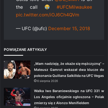
the call
#UFCMilwaukee
pic.twitter.com/iOJ6Ch4QVm
— UFC (@ufc)
December 15, 2018
POWIĄZANE ARTYKUŁY
„Mam nadzieję, że okaże się mężczyzną” –
Mateusz Gamrot wskazał dwa klucze do
pokonania Quillana Salkillda na UFC Vegas
6 sierpnia 2026
Walka Iwo Baraniewskiego na UFC 331 w
Los Angeles oficjalnie ogłoszona – Polak
zmierzy się z Alonzo Menifieldem