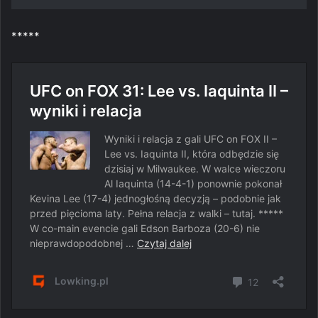
*****