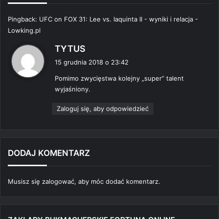
Pingback:
UFC on FOX 31: Lee vs. Iaquinta II - wyniki i relacja -
Lowking.pl
p
TYTUS
i
15 grudnia 2018 o 23:42
s
Pomimo zwycięstwa kolejny „super” talent
z
wyjaśniony.
e
:
Zaloguj się, aby odpowiedzieć
DODAJ KOMENTARZ
Musisz się
zalogować
, aby móc dodać komentarz.