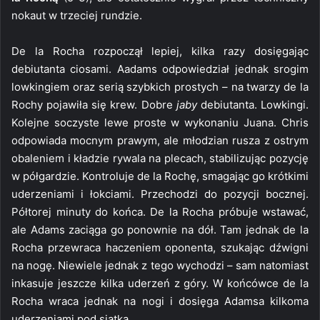
nokaut w trzeciej rundzie.
De la Rocha rozpoczął lepiej, kilka razy dosięgając
debiutanta ciosami. Aadams odpowiedział jednak srogim
lowkingiem oraz serią szybkich prostych – na twarzy de la
Rochy pojawiła się krew. Dobre
jaby
debiutanta. Lowkingi.
Kolejne soczyste lewe proste w wykonaniu Juana. Chris
odpowiada mocnym prawym, ale młodzian rusza z ostrym
obaleniem i kładzie rywala na plecach, stabilizując pozycję
w półgardzie. Kontroluje de la Rochę, smagając go krótkimi
uderzeniami i łokciami. Przechodzi do pozycji bocznej.
Półtorej minuty do końca. De la Rocha próbuje wstawać,
ale Adams zaciąga go ponownie na dół. Tam jednak de la
Rocha przewraca haczeniem oponenta, szukając dźwigni
na nogę. Niewiele jednak z tego wychodzi – sam natomiast
inkasuje jeszcze kilka uderzeń z góry. W końcówce de la
Rocha wraca jednak na nogi i dosięga Adamsa kilkoma
uderzeniami pod siatką.