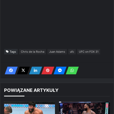
Tags
Chris de la Rocha
Juan Adams
ufc
UFC on FOX 31
POWIĄZANE ARTYKUŁY