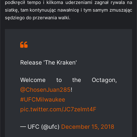
podkręcił tempo i kilkoma uderzeniami zagnał rywala na
siatkę, tam kontynuując nawałnicę i tym samym zmuszając
sędziego do przerwania walki.
Release 'The Kraken'
Welcome to the Octagon,
@ChosenJuan285
!
#UFCMilwaukee
pic.twitter.com/JC7zeImt4F
— UFC (@ufc)
December 15, 2018