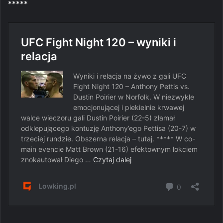
*****