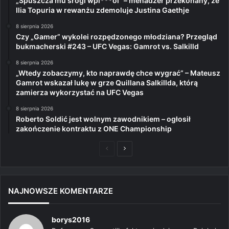
„Spuszcza mu srogi wpi***ol” – menadżer przekonany, że
Ilia Topuria w rewanżu zdemoluje Justina Gaethje
8 sierpnia 2026
Czy „Gamer” wykolei rozpędzonego młodziana? Przegląd
bukmacherski #243 – UFC Vegas: Gamrot vs. Salkilld
8 sierpnia 2026
„Wtedy zobaczymy, kto naprawdę chce wygrać” – Mateusz
Gamrot wskazał lukę w grze Quillana Salkillda, którą
zamierza wykorzystać na UFC Vegas
8 sierpnia 2026
Roberto Soldić jest wolnym zawodnikiem – ogłosił
zakończenie kontraktu z ONE Championship
Poprzednia
Następna
strona
strona
NAJNOWSZE KOMENTARZE
borys2016