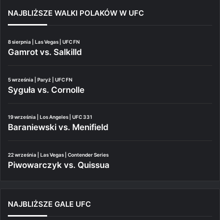
NAJBLIŻSZE WALKI POLAKÓW W UFC
8 sierpnia | Las Vegas | UFC FN
Gamrot vs. Salkilld
5 września | Paryż | UFC FN
Syguła vs. Cornolle
19 września | Los Angeles | UFC 331
Baraniewski vs. Menifield
22 września | Las Vegas | Contender Series
Piwowarczyk vs. Quissua
NAJBLIŻSZE GALE UFC