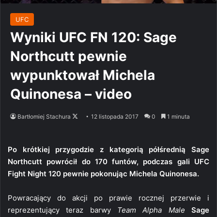
UFC
Wyniki UFC FN 120: Sage
Northcutt pewnie
wypunktował Michela
Quinonesa – video
Follow
Bartłomiej Stachura
12 listopada 2017
0
1 minuta
on
X
Po krótkiej przygodzie z kategorią półśrednią Sage
Northcutt powrócił do 170 funtów, podczas gali UFC
Fight Night 120 pewnie pokonując Michela Quinonesa.
Powracający do akcji po prawie rocznej przerwie i
reprezentujący teraz barwy
Team Alpha Male
Sage