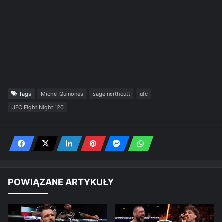
Tags
Michel Quinones
sage northcutt
ufc
UFC Fight Night 120
POWIĄZANE ARTYKUŁY