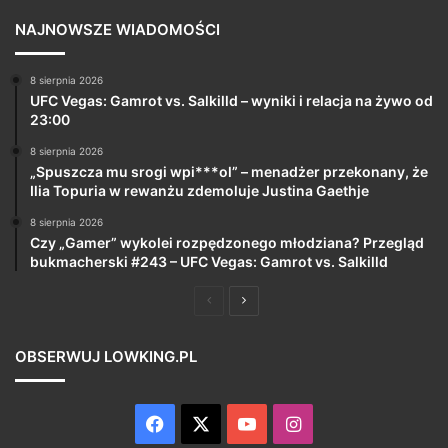
NAJNOWSZE WIADOMOŚCI
8 sierpnia 2026
UFC Vegas: Gamrot vs. Salkilld – wyniki i relacja na żywo od
23:00
8 sierpnia 2026
„Spuszcza mu srogi wpi***ol” – menadżer przekonany, że
Ilia Topuria w rewanżu zdemoluje Justina Gaethje
8 sierpnia 2026
Czy „Gamer” wykolei rozpędzonego młodziana? Przegląd
bukmacherski #243 – UFC Vegas: Gamrot vs. Salkilld
Poprzednia
Następna
strona
strona
OBSERWUJ LOWKING.PL
Facebook
X
YouTube
Instagram