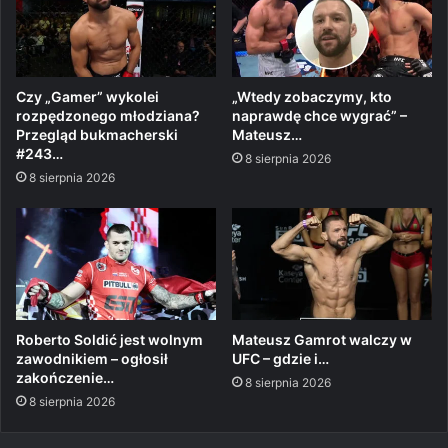
Czy „Gamer” wykolei
„Wtedy zobaczymy, kto
rozpędzonego młodziana?
naprawdę chce wygrać” –
Przegląd bukmacherski
Mateusz…
#243…
8 sierpnia 2026
8 sierpnia 2026
Roberto Soldić jest wolnym
Mateusz Gamrot walczy w
zawodnikiem – ogłosił
UFC – gdzie i…
zakończenie…
8 sierpnia 2026
8 sierpnia 2026