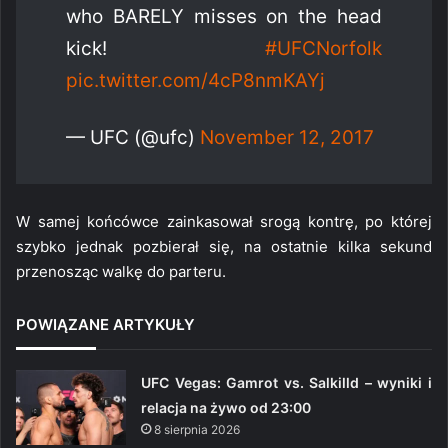
who BARELY misses on the head
kick!
#UFCNorfolk
pic.twitter.com/4cP8nmKAYj
— UFC (@ufc)
November 12, 2017
W samej końcówce zainkasował srogą kontrę, po której
szybko jednak pozbierał się, na ostatnie kilka sekund
przenosząc walkę do parteru.
POWIĄZANE ARTYKUŁY
UFC Vegas: Gamrot vs. Salkilld – wyniki i
relacja na żywo od 23:00
8 sierpnia 2026