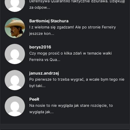
Defensywa Quarantillo faktycznie dziurawa. Dziękuję
za odpow...
Bartłomiej Stachura
I z wieloma się zgadzam! Ale po stronie Ferreiry
jeszcze kon...
borys2016
Czy mogę prosić o kilka zdań w temacie walki
Ferreira vs Qua...
janusz.andrzej
Po pierwsze to trzeba wygrać, a wcale bym tego nie
był taki...
PeeR
Na nosie to nie wygląda jak stare rozcięcie, to
wygląda jak...