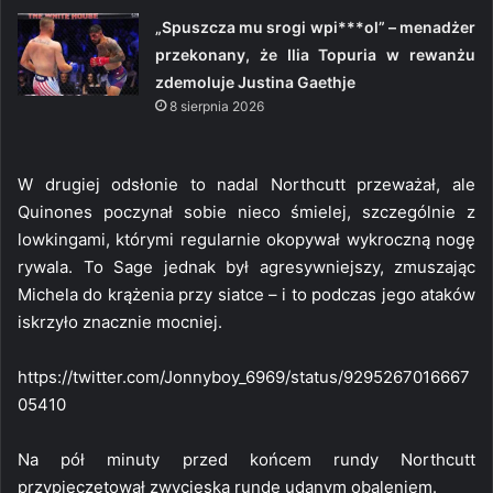
„Spuszcza mu srogi wpi***ol” – menadżer
przekonany, że Ilia Topuria w rewanżu
zdemoluje Justina Gaethje
8 sierpnia 2026
W drugiej odsłonie to nadal Northcutt przeważał, ale
Quinones poczynał sobie nieco śmielej, szczególnie z
lowkingami, którymi regularnie okopywał wykroczną nogę
rywala. To Sage jednak był agresywniejszy, zmuszając
Michela do krążenia przy siatce – i to podczas jego ataków
iskrzyło znacznie mocniej.
https://twitter.com/Jonnyboy_6969/status/9295267016667
05410
Na pół minuty przed końcem rundy Northcutt
przypieczętował zwycięską rundę udanym obaleniem.