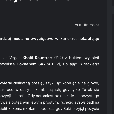
0
1 minuta
ardziej medialne zwycięstwo w karierze, nokautując
Las Vegas
Khalil Rountree
(7-2) z hukiem wykoleił
szynistą
Gokhanem Sakim
(1-2), ubijając
Tureckiego
wierał delikatną presję, szykując kopnięcie na głowę,
ał ręce w ostrych kombinacjach, gdy tylko Turek się
zycji – i trafił. Gdy natomiast pokusił się o soczystego
c rywala potężnym lewym prostym.
Turecki Tyson
padł na
ielił kilkoma młotami, podczas gdy Saki przyjął pozycję