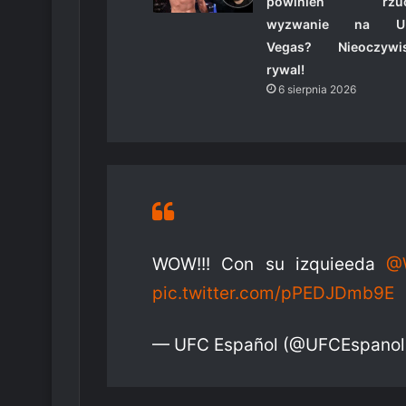
powinien rzuc
wyzwanie na U
Vegas? Nieoczywis
rywal!
6 sierpnia 2026
WOW!!! Con su izquieeda
@W
pic.twitter.com/pPEDJDmb9E
— UFC Español (@UFCEspano