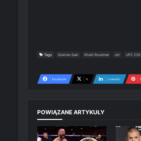
Tags
Gokhan Saki
Khalil Rountree
ufc
UFC 226
Facebook
X
LinkedIn
POWIĄZANE ARTYKUŁY