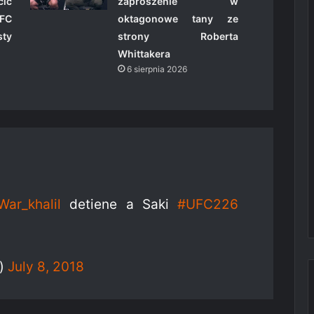
ić
zaproszenie w
FC
oktagonowe tany ze
ty
strony Roberta
Whittakera
6 sierpnia 2026
ar_khalil
detiene a Saki
#UFC226
l)
July 8, 2018