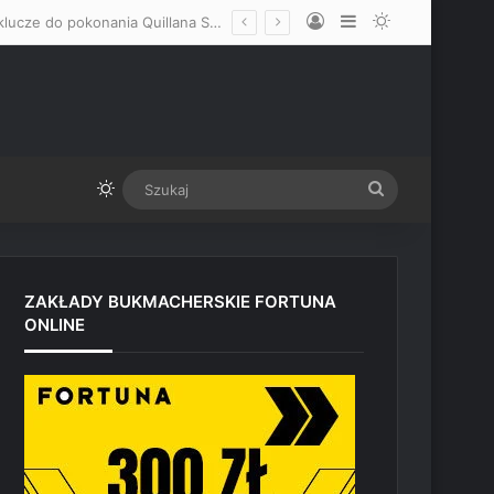
Log In
Sidebar
Switch skin
„Mam nadzieję, że okaże się mężczyzną” – Mateusz Gamrot wskazał dwa klucze do pokonania Quillana Salkillda na UFC Vegas
Switch skin
Szukaj
ZAKŁADY BUKMACHERSKIE FORTUNA
ONLINE