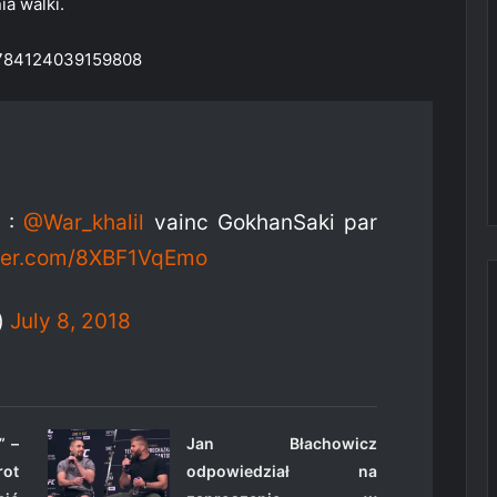
a walki.
15784124039159808
:
@War_khalil
vainc GokhanSaki par
tter.com/8XBF1VqEmo
)
July 8, 2018
” –
Jan Błachowicz
ot
odpowiedział na