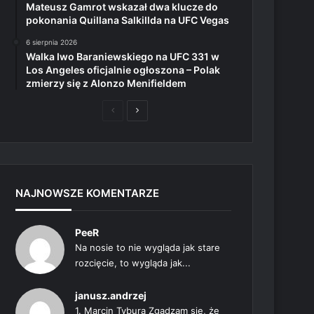
Mateusz Gamrot wskazał dwa klucze do
pokonania Quillana Salkillda na UFC Vegas
6 sierpnia 2026
Walka Iwo Baraniewskiego na UFC 331 w
Los Angeles oficjalnie ogłoszona – Polak
zmierzy się z Alonzo Menifieldem
Poprzednia
Następna
strona
strona
NAJNOWSZE KOMENTARZE
PeeR
Na nosie to nie wygląda jak stare
rozcięcie, to wygląda jak...
janusz.andrzej
1. Marcin Tybura Zgadzam się, że