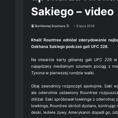
Sakiego – video
Follow
Bartłomiej Stachura
8 lipca 2018
on
X
Khalil Rountree odniósł zdecydowanie najb
Gokhana Sakiego podczas gali UFC 226.
Na otwarcie karty głównej gali
UFC 226
w 
napędzany medialnym szumem pociąg z ma
Tysona
w pierwszej rundzie walki.
Obaj zawodnicy rozpoczęli spokojnie. Saki wy
ale odwrotnie ustawiony Rountree rozpuszcz
zbliżał. Saki spróbował lowkinga z odwrotnej po
lowkinga, Rountree skrócił dystans, kontrują
deski, ledwie żywy. Amerykanin dopadł go, zdz