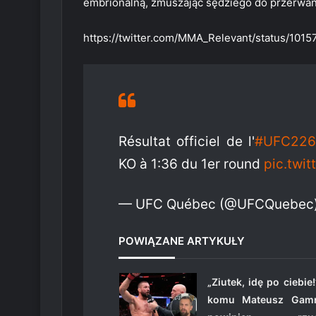
embrionalną, zmuszając sędziego do przerwani
https://twitter.com/MMA_Relevant/status/10
Résultat officiel de l'
#UFC226
KO à 1:36 du 1er round
pic.twi
— UFC Québec (@UFCQuebec
POWIĄZANE ARTYKUŁY
„Ziutek, idę po ciebie!
komu Mateusz Gamr