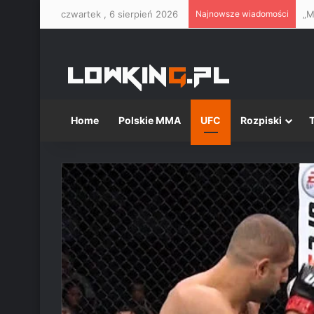
czwartek , 6 sierpień 2026
Najnowsze wiadomości
Home
Polskie MMA
UFC
Rozpiski