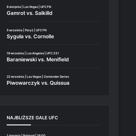
8 sierpnia | Las Vegas | UFC FN
Gamrot vs. Salkilld
5 września | Paryż | UFC FN
Syguła vs. Cornolle
19 września | Los Angeles | UFC 331
Baraniewski vs. Menifield
22 września | Las Vegas | Contender Series
Piwowarczyk vs. Quissua
NAJBLIŻSZE GALE UFC
1 sierpnia | Belgrad | 16:00