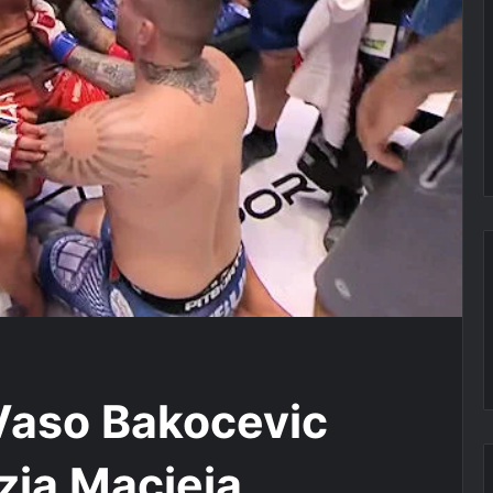
Vaso Bakocevic
zja Macieja