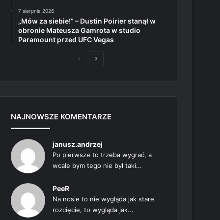
7 sierpnia 2026
„Mów za siebie!” – Dustin Poirier stanął w
obronie Mateusza Gamrota w studio
Paramount przed UFC Vegas
Poprzednia
Następna
strona
strona
NAJNOWSZE KOMENTARZE
janusz.andrzej
Po pierwsze to trzeba wygrać, a
wcale bym tego nie był taki...
PeeR
Na nosie to nie wygląda jak stare
rozcięcie, to wygląda jak...