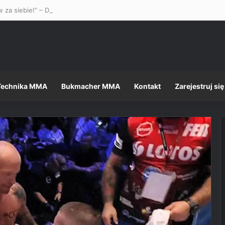
 za siebie!” – Dustin Poirier stanął w obronie Mateusza Gamrota w st
Technika MMA
Bukmacher MMA
Kontakt
Zarejestruj się