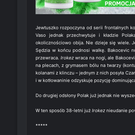
Jewtuszko rozpoczyna od serii frontalnych ko
Vaso jednak przechwytuje i kładzie Polak
okolicznościowo obija. Nie dzieje się wiele. 
Sędzia w końcu podnosi walkę. Bakocevic n
przewraca.
Irokez
wraca na nogi, ale Bakocevic
na plecach, z grymasem bólu na twarzy (kontu
kolanami z klinczu – jednym z nich posyła Cz
i w kotłowaninie odzyskuje pozycję dominującą
Do drugiej odsłony Polak już jednak nie wysze
W ten sposób 38-letni już
Irokez
nieudanie pow
*****