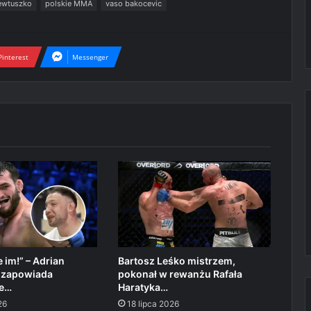
ewtuszko
polskie MMA
vaso bakocevic
Pinterest
Messenger
 im!” – Adrian
Bartosz Leśko mistrzem,
i zapowiada
pokonał w rewanżu Rafała
ie…
Haratyka…
26
18 lipca 2026