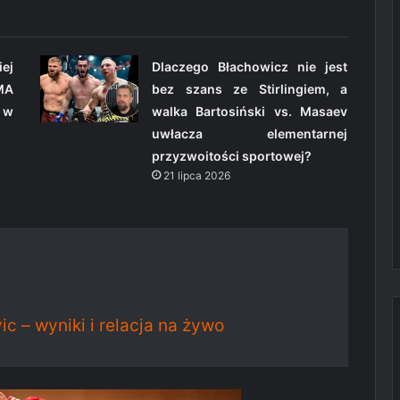
ej
Dlaczego Błachowicz nie jest
MA
bez szans ze Stirlingiem, a
 w
walka Bartosiński vs. Masaev
uwłacza elementarnej
przyzwoitości sportowej?
21 lipca 2026
c – wyniki i relacja na żywo