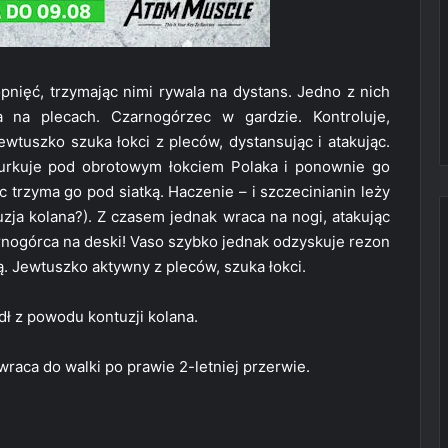
pnięć, trzymając nimi rywala na dystans. Jedno z nich
a na plecach. Czarnogórzec w gardzie. Kontroluje,
Jewtuszko szuka łokci z pleców, dystansując i atakując.
urkuje pod obrotowym łokciem Polaka i ponownie go
 trzyma go pod siatką. Haczenie – i szczecinianin leży
zja kolana?). Z czasem jednak wraca na nogi, atakując
arnogórca na deski! Vaso szybko jednak odzyskuje rezon
. Jewtuszko aktywny z pleców, szuka łokci.
dł z powodu kontuzji kolana.
raca do walki po prawie 2-letniej przerwie.