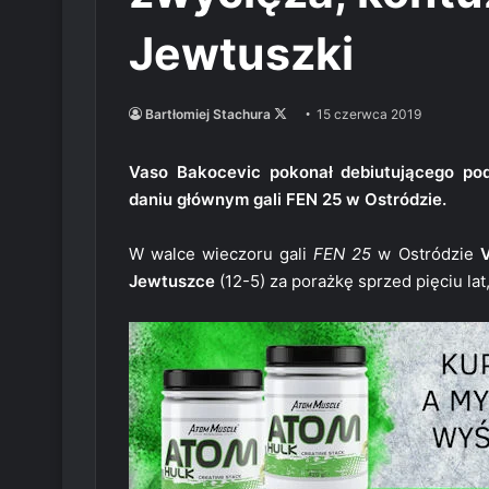
Jewtuszki
Follow
Bartłomiej Stachura
15 czerwca 2019
on
X
Vaso Bakocevic pokonał debiutującego pod
daniu głównym gali FEN 25 w Ostródzie.
W walce wieczoru gali
FEN 25
w Ostródzie
Jewtuszce
(12-5) za porażkę sprzed pięciu lat