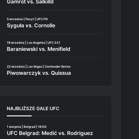
Gamrot vs. Salkilld
5 września | Paryż | UFC FN
Syguła vs. Cornolle
19 września | Los Angeles | UFC 331
Baraniewski vs. Menifield
22 września | Las Vegas | Contender Series
Piwowarczyk vs. Quissua
NAJBLIŻSZE GALE UFC
1 sierpnia | Belgrad | 16:00
UFC Belgrad: Medić vs. Rodriguez