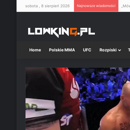
sobota , 8 sierpień 2026
Najnowsze wiadomości
„Mów
Home
Polskie MMA
UFC
Rozpiski