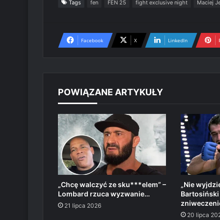
Tags
fen
FEN 25
fight exclusive night
Maciej J
Facebook
X
LinkedIn
POWIĄZANE ARTYKUŁY
„Chcę walczyć ze sku***elem” –
„Nie wyjdzie
Lombard rzuca wyzwanie…
Bartosińsk
zniweczen
21 lipca 2026
20 lipca 20