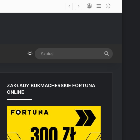
Log In
Sidebar
Switch skin
udio Paramount przed UFC Vegas
Switch skin
Szukaj
ZAKŁADY BUKMACHERSKIE FORTUNA
ONLINE