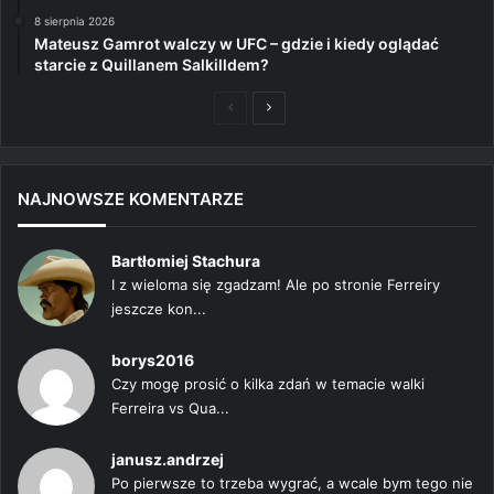
8 sierpnia 2026
Mateusz Gamrot walczy w UFC – gdzie i kiedy oglądać
starcie z Quillanem Salkilldem?
Poprzednia
Następna
strona
strona
NAJNOWSZE KOMENTARZE
Bartłomiej Stachura
I z wieloma się zgadzam! Ale po stronie Ferreiry
jeszcze kon...
borys2016
Czy mogę prosić o kilka zdań w temacie walki
Ferreira vs Qua...
janusz.andrzej
Po pierwsze to trzeba wygrać, a wcale bym tego nie