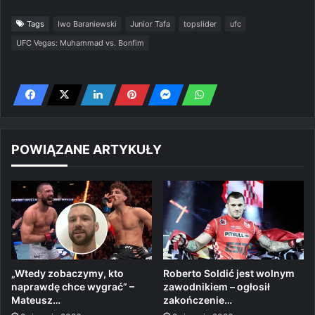
Tags
Iwo Baraniewski
Junior Tafa
topslider
ufc
UFC Vegas: Muhammad vs. Bonfim
POWIĄZANE ARTYKUŁY
„Wtedy zobaczymy, kto
Roberto Soldić jest wolnym
naprawdę chce wygrać” –
zawodnikiem – ogłosił
Mateusz…
zakończenie…