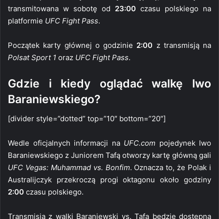
transmitowana w sobotę od
23:00
czasu polskiego na
platformie
UFC Fight Pass
.
Początek karty głównej o godzinie
2:00
z transmisją na
Polsat Sport 1
oraz
UFC Fight Pass
.
Gdzie i kiedy oglądać walkę Iwo
Baraniewskiego?
[divider style=”dotted” top=”10″ bottom=”20″]
Wedle oficjalnych informacji na
UFC.com
pojedynek Iwo
Baraniewskiego z Juniorem Tafą otworzy kartę główną gali
UFC Vegas: Muhammad vs. Bonfim
. Oznacza to, że Polak i
Australijczyk przekroczą progi oktagonu około godziny
2:00
czasu polskiego.
Transmisja z walki Baraniewski vs. Tafa będzie dostępna