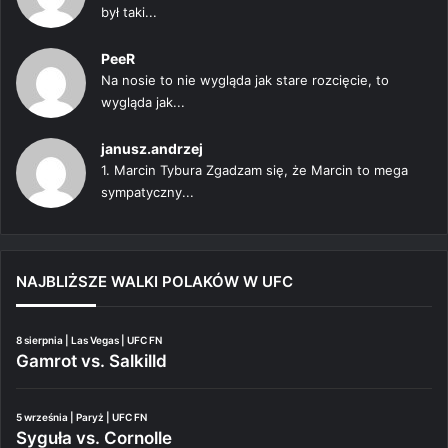
był taki...
PeeR
Na nosie to nie wygląda jak stare rozcięcie, to
wygląda jak...
janusz.andrzej
1. Marcin Tybura Zgadzam się, że Marcin to mega
sympatyczny...
NAJBLIŻSZE WALKI POLAKÓW W UFC
8 sierpnia | Las Vegas | UFC FN
Gamrot vs. Salkilld
5 września | Paryż | UFC FN
Syguła vs. Cornolle