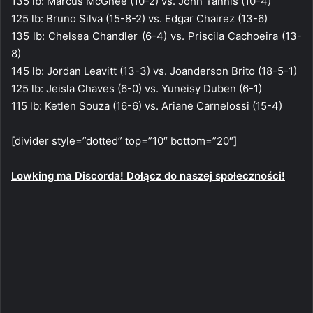
135 lb: Marcus McGhee (10-2) vs. John Yannis (10-4)
125 lb: Bruno Silva (15-8-2) vs. Edgar Chairez (13-6)
135 lb: Chelsea Chandler (6-4) vs. Priscila Cachoeira (13-
8)
145 lb: Jordan Leavitt (13-3) vs. Joanderson Brito (18-5-1)
125 lb: Jeisla Chaves (6-0) vs. Yuneisy Duben (6-1)
115 lb: Ketlen Souza (16-6) vs. Ariane Carnelossi (15-4)
[divider style=”dotted” top=”10″ bottom=”20″]
Lowking ma Discorda! Dołącz do naszej społeczności!