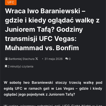
UFC
Wraca Iwo Baraniewski –
gdzie i kiedy oglądać walkę z
Juniorem Tafą? Godziny
transmisji UFC Vegas:
Muhammad vs. Bonfim
Follow
Bartłomiej Stachura
31 maja 2026
0
on
2 minut(y) czytania
X
W sobotę Iwo Baraniewski stoczy trzecią walkę pod
egidą UFC w ramach gali w Las Vegas – gdzie i kiedy
oglądać jego pojedynek z Juniorem Tafą?