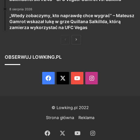
8 sierpnia 2026
„Wtedy zobaczymy, kto naprawdę chce wygrać” – Mateusz
Gamrot wskazał lukę w grze Quillana Salkillda, którą
zamierza wykorzystać na UFC Vegas
Poprzednia
Następna
strona
strona
OBSERWUJ LOWKING.PL
Facebook
X
YouTube
Instagram
© Lowking.pl 2022
Strona główna
Reklama
Facebook
X
YouTube
Instagram