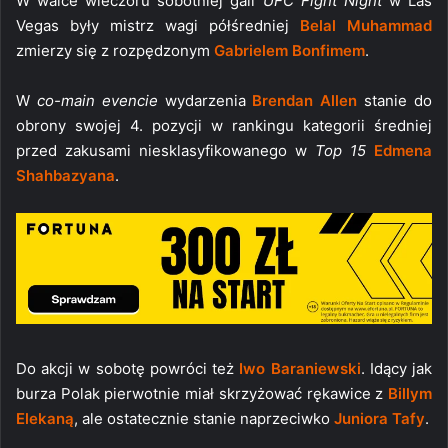
W walce wieczoru sobotniej gali
UFC Fight Night
w Las
Vegas były mistrz wagi półśredniej
Belal Muhammad
zmierzy się z rozpędzonym
Gabrielem Bonfimem
.
W
co-main evencie
wydarzenia
Brendan Allen
stanie do
obrony swojej 4. pozycji w rankingu kategorii średniej
przed zakusami niesklasyfikowanego w
Top 15
Edmena
Shahbazyana
.
Do akcji w sobotę powróci też
Iwo Baraniewski
. Idący jak
burza Polak pierwotnie miał skrzyżować rękawice z
Billym
Elekaną
, ale ostatecznie stanie naprzeciwko
Juniora Tafy
.