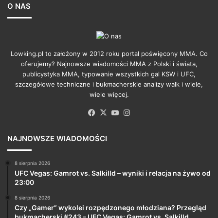
O NAS
Lowking.pl to założony w 2012 roku portal poświęcony MMA. Co
oferujemy? Najnowsze wiadomości MMA z Polski i świata,
publicystyka MMA, typowanie wszystkich gal KSW i UFC,
szczegółowe techniczne i bukmacherskie analizy walk i wiele,
wiele więcej.
Facebook
X
YouTube
Instagram
NAJNOWSZE WIADOMOŚCI
8 sierpnia 2026
UFC Vegas: Gamrot vs. Salkilld – wyniki i relacja na żywo od
23:00
8 sierpnia 2026
Czy „Gamer” wykolei rozpędzonego młodziana? Przegląd
bukmacherski #243 – UFC Vegas: Gamrot vs. Salkilld