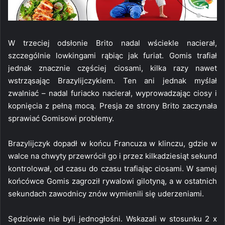
W trzeciej odsłonie Brito nadal wściekle nacierał,
szczególnie lowkingami rąbiąc jak furiat. Gomis trafiał
jednak znacznie częściej ciosami, kilka razy nawet
wstrząsając Brazylijczykiem. Ten ani jednak myślał
zwalniać – nadal furiacko nacierał, wyprowadzając ciosy i
kopnięcia z pełną mocą. Presja ze strony Brito zaczynała
sprawiać Gomisowi problemy.
Brazylijczyk dopadł w końcu Francuza w klinczu, gdzie w
walce na chwyty przewrócił go i przez kilkadziesiąt sekund
kontrolował, od czasu do czasu trafiając ciosami. W samej
końcówce Gomis zagroził rywalowi gilotyną, a w ostatnich
sekundach zawodnicy znów wymienili się uderzeniami.
Sędziowie nie byli jednogłośni. Wskazali w stosunku 2 x