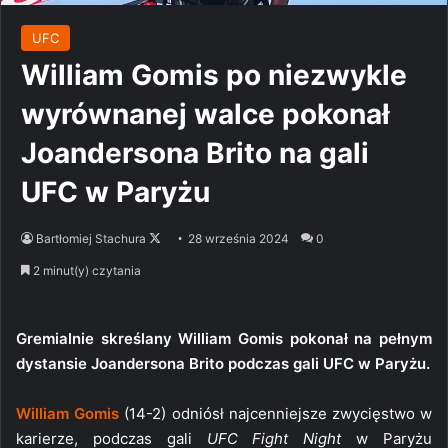
UFC
William Gomis po niezwykle
wyrównanej walce pokonał
Joandersona Brito na gali
UFC w Paryżu
Follow
Bartłomiej Stachura
28 września 2024
0
on
2 minut(y) czytania
X
Gremialnie skreślany William Gomis pokonał na pełnym
dystansie Joandersona Brito podczas gali UFC w Paryżu.
William Gomis
(14-2) odniósł najcenniejsze zwycięstwo w
karierze, podczas gali
UFC Fight Night
w Paryżu