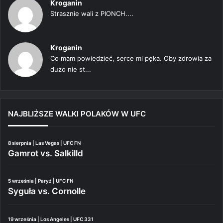
Kroganin
Strasznie wali z PIONCH....
Kroganin
Co mam powiedzieć, serce mi pęka. Oby zdrowia za
dużo nie st...
NAJBLIŻSZE WALKI POLAKÓW W UFC
8 sierpnia | Las Vegas | UFC FN
Gamrot vs. Salkilld
5 września | Paryż | UFC FN
Syguła vs. Cornolle
19 września | Los Angeles | UFC 331