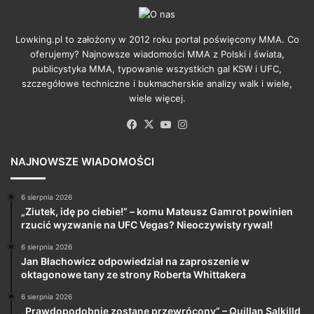
Lowking.pl to założony w 2012 roku portal poświęcony MMA. Co
oferujemy? Najnowsze wiadomości MMA z Polski i świata,
publicystyka MMA, typowanie wszystkich gal KSW i UFC,
szczegółowe techniczne i bukmacherskie analizy walk i wiele,
wiele więcej.
Facebook
X
YouTube
Instagram
NAJNOWSZE WIADOMOŚCI
6 sierpnia 2026
„Ziutek, idę po ciebie!” – komu Mateusz Gamrot powinien
rzucić wyzwanie na UFC Vegas? Nieoczywisty rywal!
6 sierpnia 2026
Jan Błachowicz odpowiedział na zaproszenie w
oktagonowe tany ze strony Roberta Whittakera
6 sierpnia 2026
„Prawdopodobnie zostanę przewrócony” – Quillan Salkilld